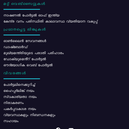
മറ്റ് വെബ്സൈറ്റുകൾ
നാഷണൽ പോർട്ടൽ ഓഫ് ഇന്ത്യ
കേന്ദ്ര വനം പരിസ്ഥിതി കാലാവസ്ഥ വ്യതിയാന വകുപ്പ്
പ്രധാനപ്പെട്ട ലിങ്കുകൾ
ഓൺലൈൻ സേവനങ്ങൾ
ഡാഷ്ബോർഡ്
മുഖ്യമന്ത്രിയുടെ പരാതി പരിഹാരം
ഡോക്യുമെൻ്റ് പോർട്ടൽ
ഔദ്യോഗിക വെബ് പോർട്ടൽ
വിവരങ്ങൾ
പോര്‍ട്ടലിനെക്കുറിച്ച്
ഹൈപ്പർലിങ്ക് നയം
സ്വകാര്യതാ നയം
നിരാകരണം
പകർപ്പവകാശ നയം
വ്യവസ്ഥകളും നിബന്ധനകളും
സഹായം