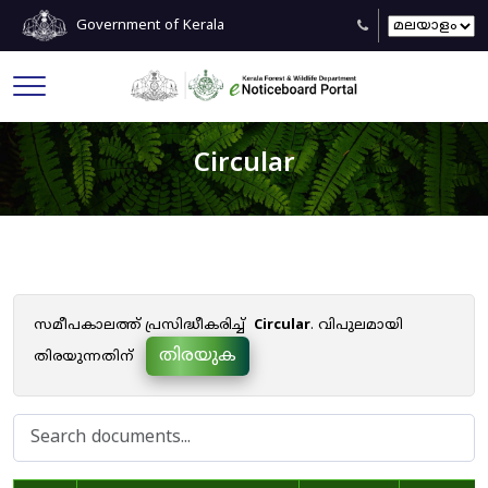
Government of Kerala
Circular
സമീപകാലത്ത് പ്രസിദ്ധീകരിച്ച്
Circular
. വിപുലമായി
തിരയുക
തിരയുന്നതിന്