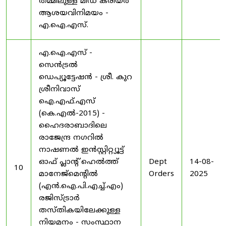
തമ്മിലുള്ള മിഡ് കരിയർ
ആശയവിനിമയം -
എ.ഐ.എസ്.
എ.ഐ.എസ് -
സെൻട്രൽ
ഡെപ്യൂട്ടേഷൻ - ശ്രീ. കുറ
ശ്രീനിവാസ്
ഐ.എഫ്.എസ്
(കെ.എൽ-2015) -
ഹൈദരാബാദിലെ
രാജേന്ദ്ര നഗറിൽ
നാഷണൽ ഇൻസ്റ്റിറ്റ്യൂട്ട്
ഓഫ് പ്ലാന്റ് ഹെൽത്ത്
Dept
14-08-
10
മാനേജ്‌മെന്റിൽ
Orders
2025
(എൻ.ഐ.പി.എച്ച്.എം)
രജിസ്ട്രാർ
തസ്തികയിലേക്കുള്ള
നിയമനം - സംസ്ഥാന