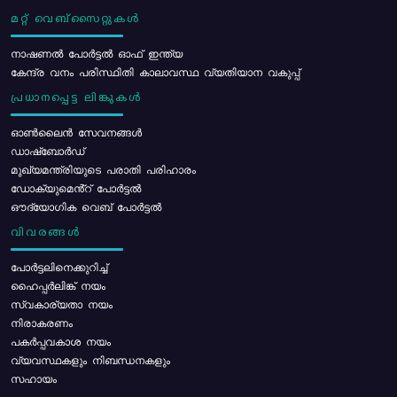
മറ്റ് വെബ്സൈറ്റുകൾ
നാഷണൽ പോർട്ടൽ ഓഫ് ഇന്ത്യ
കേന്ദ്ര വനം പരിസ്ഥിതി കാലാവസ്ഥ വ്യതിയാന വകുപ്പ്
പ്രധാനപ്പെട്ട ലിങ്കുകൾ
ഓൺലൈൻ സേവനങ്ങൾ
ഡാഷ്ബോർഡ്
മുഖ്യമന്ത്രിയുടെ പരാതി പരിഹാരം
ഡോക്യുമെൻ്റ് പോർട്ടൽ
ഔദ്യോഗിക വെബ് പോർട്ടൽ
വിവരങ്ങൾ
പോര്‍ട്ടലിനെക്കുറിച്ച്
ഹൈപ്പർലിങ്ക് നയം
സ്വകാര്യതാ നയം
നിരാകരണം
പകർപ്പവകാശ നയം
വ്യവസ്ഥകളും നിബന്ധനകളും
സഹായം