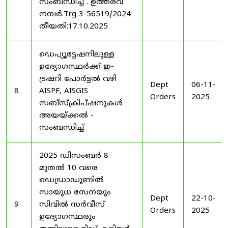
സംബന്ധിച്ച് . ഉത്തരവ്
നമ്പർ.Trg 3-56519/2024
തീയതി:17.10.2025
ഡെപ്യൂട്ടേഷനിലുള്ള
ഉദ്യോഗസ്ഥർക്ക് ഇ-
ട്രഷറി പോർട്ടൽ വഴി
Dept
06-11-
8
AISPF, AISGIS
Orders
2025
സബ്‌സ്‌ക്രിപ്‌ഷനുകൾ
അയയ്ക്കൽ -
സംബന്ധിച്ച്
2025 ഡിസംബർ 8
മുതൽ 10 വരെ
ഡെഡ്രാഡൂണിൽ
സായുധ സേനയും
Dept
22-10-
9
സിവിൽ സർവീസ്
Orders
2025
ഉദ്യോഗസ്ഥരും