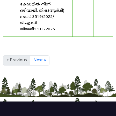
കേഡറിൽ നിന്ന്
ഒഴിവായി. ജി.ഒ.(ആർ.ടി)
നമ്പർ.3519/2025/
ജി.എ.ഡി.
തീയതി:11.08.2025
« Previous
Next »