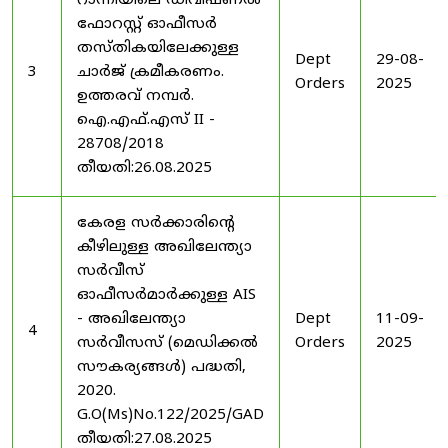
റാന്നിയിലെ ഡിവിഷണൽ
ഫോറസ്റ്റ് ഓഫീസർ
തസ്തികയിലേക്കുള്ള
Dept
29-08-
3
ചാർജ് ക്രമീകരണം.
Orders
2025
ഉത്തരവ് നമ്പർ.
ഐ.എഫ്.എസ് II -
28708/2018
തീയതി:26.08.2025
കേരള സർക്കാരിന്റെ
കീഴിലുള്ള അഖിലേന്ത്യാ
സർവീസ്
ഓഫീസർമാർക്കുള്ള AIS
- അഖിലേന്ത്യാ
Dept
11-09-
4
സർവീസസ് (മെഡിക്കൽ
Orders
2025
സൗകര്യങ്ങൾ) പദ്ധതി,
2020.
G.O(Ms)No.122/2025/GAD
തീയതി:27.08.2025