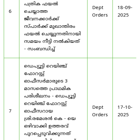
പത്രിക ഫയൽ
Dept
18-09-
6
ചെയ്യാത്ത
Orders
2025
ജീവനക്കാർക്ക്
സ്പാർക്ക് മുഖാന്തിരം
ഫയൽ ചെയ്യുന്നതിനായി
സമയം നീട്ടി നൽകിയത്
- സംബന്ധിച്ച്
ഡെപ്യൂട്ടി റെയിഞ്ച്
ഫോറസ്റ്റ്
ഓഫീസർമാരുടെ 3
മാസത്തെ പ്രാഥമിക
പരിശീലനം - ഡെപ്യൂട്ടി
റെയിഞ്ച് ഫോറസ്റ്റ്
Dept
17-10-
7
ഓഫീസറായ
Orders
2025
ശ്രി.രമേശൻ കെ - യെ
ഒഴിവാക്കി ഉത്തരവ്
പുറപ്പെടുവിക്കുന്നത്