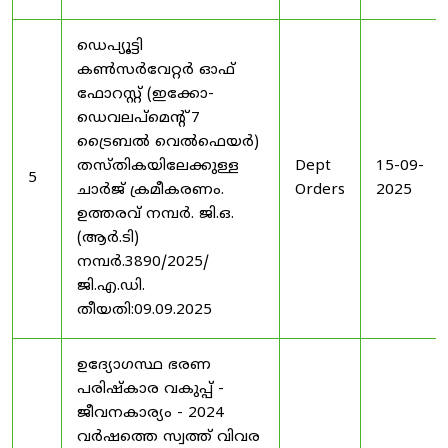
ഡെപ്യൂട്ടി
കൺസർവേറ്റർ ഓഫ്
ഫോറസ്റ്റ് (ഇക്കോ-
ഡെവലപ്മെന്റ് 7
ട്രൈബൽ വെൽഫെയർ)
തസ്തികയിലേക്കുള്ള
Dept
15-09-
5
ചാർജ് ക്രമീകരണം.
Orders
2025
ഉത്തരവ് നമ്പർ. ജി.ഒ.
(ആർ.ടി)
നമ്പർ.3890/2025/
ജി.എ.ഡി.
തീയതി:09.09.2025
ഉദ്യോഗസ്ഥ ഭരണ
പരിഷ്കാര വകുപ്പ് -
ജീവനകാര്യം - 2024
വർഷത്തെ സ്വത്ത് വിവര