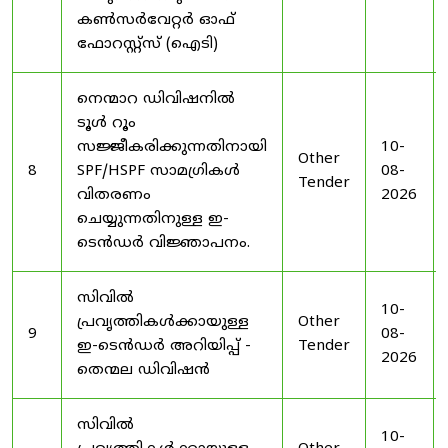
കൺസർവേറ്റർ ഓഫ്
ഫോറസ്റ്റ്സ് (ഐടി)
നെന്മാറ ഡിവിഷനിൽ
ടൂൾ റൂം
സജ്ജീകരിക്കുന്നതിനായി
10-
Other
8
SPF/HSPF സാമഗ്രികൾ
08-
Tender
വിതരണം
2026
ചെയ്യുന്നതിനുള്ള ഇ-
ടെൻഡർ വിജ്ഞാപനം.
സിവിൽ
10-
പ്രവൃത്തികൾക്കായുള്ള
Other
9
08-
ഇ-ടെൻഡർ അറിയിപ്പ് -
Tender
2026
തെന്മല ഡിവിഷൻ
സിവിൽ
10-