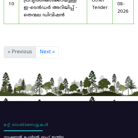
പ്രവൃത്തികൾക്കായുള്ള
Other
10
08-
ഇ-ടെൻഡർ അറിയിപ്പ് -
Tender
2026
തെന്മല ഡിവിഷൻ
« Previous
Next »
മറ്റ് വെബ്സൈറ്റുകൾ
നാഷണൽ പോർട്ടൽ ഓഫ് ഇന്ത്യ