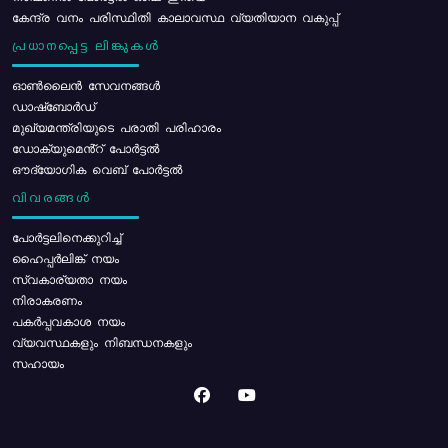
കേന്ദ്ര വനം പരിസ്ഥിതി കാലാവസ്ഥ വ്യതിയാന വകുപ്പ്
പ്രധാനപ്പെട്ട ലിങ്കുകൾ
ഓൺലൈൻ സേവനങ്ങൾ
ഡാഷ്ബോർഡ്
മുഖ്യമന്ത്രിയുടെ പരാതി പരിഹാരം
ഡോക്യുമെൻ്റ് പോർട്ടൽ
ഔദ്യോഗിക വെബ് പോർട്ടൽ
വിവരങ്ങൾ
പോര്‍ട്ടലിനെക്കുറിച്ച്
ഹൈപ്പർലിങ്ക് നയം
സ്വകാര്യതാ നയം
നിരാകരണം
പകർപ്പവകാശ നയം
വ്യവസ്ഥകളും നിബന്ധനകളും
സഹായം