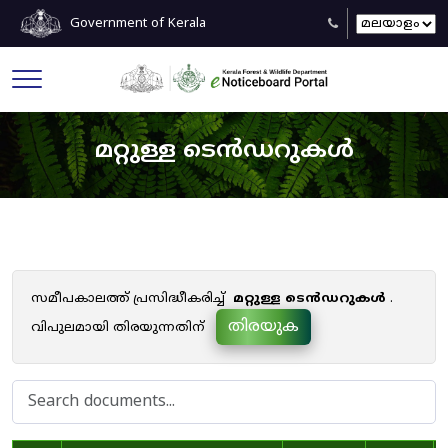
Government of Kerala
മറ്റുള്ള ടെൻഡറുകൾ
സമീപകാലത്ത് പ്രസിദ്ധീകരിച്ച്
മറ്റുള്ള ടെൻഡറുകൾ
.
തിരയുക
വിപുലമായി തിരയുന്നതിന്