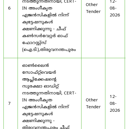
നടത്തുന്നതിനായി, CERT-
12-
Other
6
IN അംഗീകൃത
08-
Tender
ഏജൻസികളിൽ നിന്ന്
2026
ക്വട്ടേഷനുകൾ
ക്ഷണിക്കുന്നു - ചീഫ്
കൺസർവേറ്റർ ഓഫ്
ഫോറസ്റ്റ്സ്
(ഐ.ടി.),തിരുവനന്തപുരം
ഓൺലൈൻ
സോഫ്റ്റ്‌വെയർ
ആപ്ലിക്കേഷന്റെ
സുരക്ഷാ ഓഡിറ്റ്
നടത്തുന്നതിനായി, CERT-
12-
IN അംഗീകൃത
Other
7
08-
ഏജൻസികളിൽ നിന്ന്
Tender
2026
ക്വട്ടേഷനുകൾ
ക്ഷണിക്കുന്നു -
തിരുവനന്തപുരം ചീഫ്