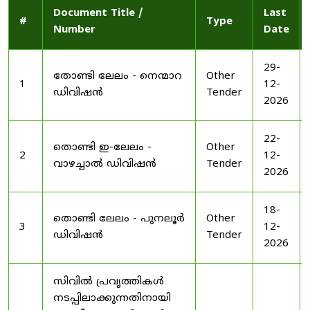
Document Title /
Last
#
Type
Number
Date
29-
തോണ്ടി ലേലം - നെന്മാറ
Other
1
12-
ഡിവിഷൻ
Tender
2026
22-
തൊണ്ടി ഇ-ലേലം -
Other
2
12-
വാഴച്ചാൽ ഡിവിഷൻ
Tender
2026
18-
തൊണ്ടി ലേലം - പുനലൂർ
Other
3
12-
ഡിവിഷൻ
Tender
2026
സിവിൽ പ്രവൃത്തികൾ
നടപ്പിലാക്കുന്നതിനായി