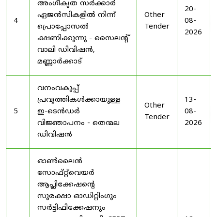
അംഗീകൃത സർക്കാർ
20-
ഏജൻസികളിൽ നിന്ന്
Other
4
08-
പ്രൊപ്പോസൽ
Tender
2026
ക്ഷണിക്കുന്നു - സൈലന്റ്
വാലി ഡിവിഷൻ,
മണ്ണാർക്കാട്
വനംവകുപ്പ്
പ്രവൃത്തികൾക്കായുള്ള
13-
Other
5
ഇ-ടെൻഡർ
08-
Tender
വിജ്ഞാപനം - തെന്മല
2026
ഡിവിഷൻ
ഓൺലൈൻ
സോഫ്റ്റ്‌വെയർ
ആപ്ലിക്കേഷന്റെ
സുരക്ഷാ ഓഡിറ്റിംഗും
സർട്ടിഫിക്കേഷനും