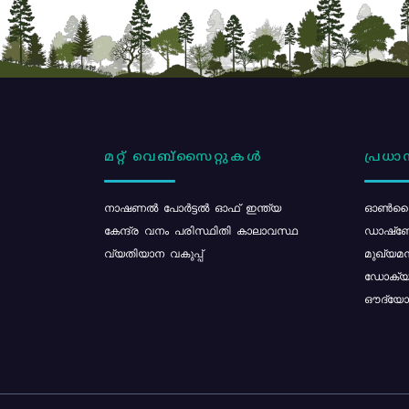
മറ്റ് വെബ്സൈറ്റുകൾ
പ്രധാന
നാഷണൽ പോർട്ടൽ ഓഫ് ഇന്ത്യ
ഓൺലൈ
കേന്ദ്ര വനം പരിസ്ഥിതി കാലാവസ്ഥ
ഡാഷ്ബ
വ്യതിയാന വകുപ്പ്
മുഖ്യമന
ഡോക്യു
ഔദ്യോഗ