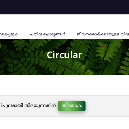
്ധപ്പെടുക
പതിവ് ചോദ്യങ്ങൾ
ജീവനക്കാര്‍ക്കായുള്ള വിവ
Circular
 വിപുലമായി തിരയുന്നതിന്
തിരയുക