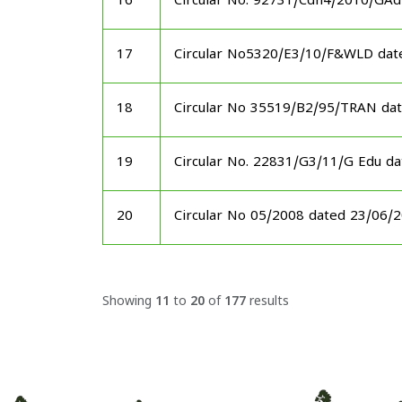
16
Circular No. 92731/Cdn4/2010/GAd
17
Circular No5320/E3/10/F&WLD dat
18
Circular No 35519/B2/95/TRAN da
19
Circular No. 22831/G3/11/G Edu d
20
Circular No 05/2008 dated 23/06/
Showing
11
to
20
of
177
results