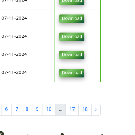
07-11-2024
Download
07-11-2024
Download
07-11-2024
Download
07-11-2024
Download
07-11-2024
Download
6
7
8
9
10
...
17
18
›