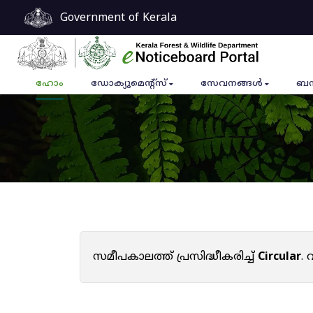
Government of Kerala
ഹോം
ഡോക്യുമെൻ്റ്സ്
സേവനങ്ങൾ
ബന
സമീപകാലത്ത് പ്രസിദ്ധീകരിച്ച്
Circular
.