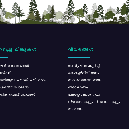
പ്പെട്ട ലിങ്കുകൾ
വിവരങ്ങൾ
ൻ സേവനങ്ങൾ
പോര്‍ട്ടലിനെക്കുറിച്ച്
ോർഡ്
ഹൈപ്പർലിങ്ക് നയം
്ത്രിയുടെ പരാതി പരിഹാരം
സ്വകാര്യതാ നയം
മെൻ്റ് പോർട്ടൽ
നിരാകരണം
ിക വെബ് പോർട്ടൽ
പകർപ്പവകാശ നയം
വ്യവസ്ഥകളും നിബന്ധനകളും
സഹായം