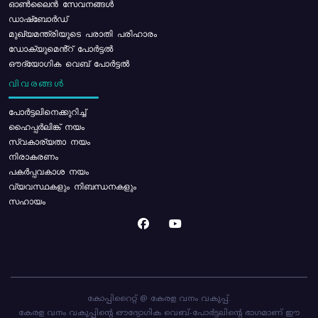
ഓൺലൈൻ സേവനങ്ങൾ
ഡാഷ്ബോർഡ്
മുഖ്യമന്ത്രിയുടെ പരാതി പരിഹാരം
ഡോക്യുമെൻ്റ് പോർട്ടൽ
ഔദ്യോഗിക വെബ് പോർട്ടൽ
വിവരങ്ങൾ
പോര്‍ട്ടലിനെക്കുറിച്ച്
ഹൈപ്പർലിങ്ക് നയം
സ്വകാര്യതാ നയം
നിരാകരണം
പകർപ്പവകാശ നയം
വ്യവസ്ഥകളും നിബന്ധനകളും
സഹായം
കോപ്പിറൈറ്റ് @ കേരള വനം വകുപ്പ്.
കേരള വനം വകുപ്പിന്റെ ഔദ്യോഗിക വെബ്-പോർട്ടലിന്റെ ഭാഗമാണ് ഈ