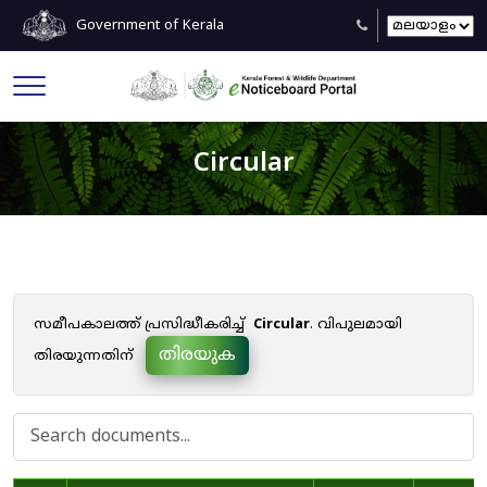
Government of Kerala
Circular
സമീപകാലത്ത് പ്രസിദ്ധീകരിച്ച്
Circular
. വിപുലമായി
തിരയുക
തിരയുന്നതിന്