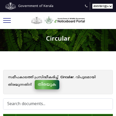
Government of Kerala
Circular
സമീപകാലത്ത് പ്രസിദ്ധീകരിച്ച്
Circular
. വിപുലമായി
തിരയുക
തിരയുന്നതിന്