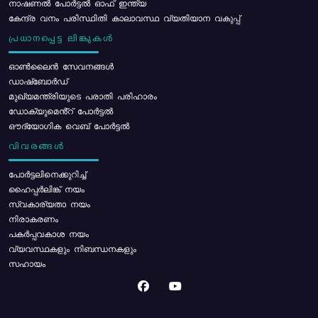
നാഷണൽ പോർട്ടൽ ഓഫ് ഇന്ത്യ
കേന്ദ്ര വനം പരിസ്ഥിതി കാലാവസ്ഥ വ്യതിയാന വകുപ്പ്
പ്രധാനപ്പെട്ട ലിങ്കുകൾ
ഓൺലൈൻ സേവനങ്ങൾ
ഡാഷ്ബോർഡ്
മുഖ്യമന്ത്രിയുടെ പരാതി പരിഹാരം
ഡോക്യുമെൻ്റ് പോർട്ടൽ
ഔദ്യോഗിക വെബ് പോർട്ടൽ
വിവരങ്ങൾ
പോര്‍ട്ടലിനെക്കുറിച്ച്
ഹൈപ്പർലിങ്ക് നയം
സ്വകാര്യതാ നയം
നിരാകരണം
പകർപ്പവകാശ നയം
വ്യവസ്ഥകളും നിബന്ധനകളും
സഹായം