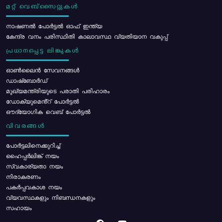
മറ്റ് വെബ്സൈറ്റുകൾ
നാഷണൽ പോർട്ടൽ ഓഫ് ഇന്ത്യ
കേന്ദ്ര വനം പരിസ്ഥിതി കാലാവസ്ഥ വ്യതിയാന വകുപ്പ്
പ്രധാനപ്പെട്ട ലിങ്കുകൾ
ഓൺലൈൻ സേവനങ്ങൾ
ഡാഷ്ബോർഡ്
മുഖ്യമന്ത്രിയുടെ പരാതി പരിഹാരം
ഡോക്യുമെൻ്റ് പോർട്ടൽ
ഔദ്യോഗിക വെബ് പോർട്ടൽ
വിവരങ്ങൾ
പോര്‍ട്ടലിനെക്കുറിച്ച്
ഹൈപ്പർലിങ്ക് നയം
സ്വകാര്യതാ നയം
നിരാകരണം
പകർപ്പവകാശ നയം
വ്യവസ്ഥകളും നിബന്ധനകളും
സഹായം