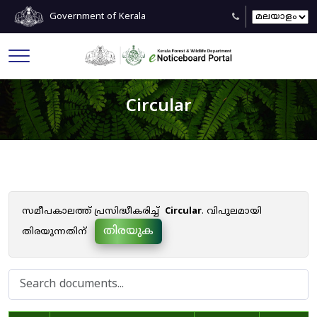
Government of Kerala
Circular
സമീപകാലത്ത് പ്രസിദ്ധീകരിച്ച്
Circular
. വിപുലമായി
തിരയുക
തിരയുന്നതിന്