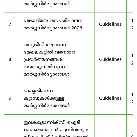
മാർഗ്ഗനിർദ്ദേശങ്ങൾ
പങ്കാളിത്ത വനപരിപാലന
19
7
Guidelines
മാർഗ്ഗനിർദ്ദേശങ്ങൾ 2006
20
വന്യജീവി ആവാസ
മേഖലകളിൽ വനേതര
19
8
പ്രവർത്തനങ്ങൾ
Guidelines
20
നടത്തുന്നതിനുള്ള
മാർഗ്ഗനിർദ്ദേശങ്ങൾ
പ്രകൃതിപഠന
19
9
ക്യാമ്പുകൾക്കുള്ള
Guidelines
20
മാർഗ്ഗനിർദ്ദേശങ്ങൾ
ഇലക്‌ട്രോണിക്‌സ്, ഐടി
ഉപകരണങ്ങൾ എന്നിവയുടെ