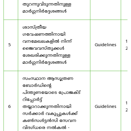
തുറന്നുവിടുന്നതിനുള്ള
മാർഗ്ഗനിർദ്ദേശങ്ങൾ
ശാസ്ത്രീയ
ഗവേഷണത്തിനായി
വനമേഖലകളിൽ നിന്ന്
19
5
Guidelines
ജൈവവസ്തുക്കൾ
20
ശേഖരിക്കുന്നതിനുള്ള
മാർഗ്ഗനിർദ്ദേശങ്ങൾ
സംസ്ഥാന ആസൂത്രണ
ബോർഡിൻ്റെ
പിന്തുണയോടെ പ്രോജക്ട്
റിപ്പോർട്ട്
19
6
തയ്യാറാക്കുന്നതിനായി
Guidelines
20
സർക്കാർ വകുപ്പുകൾക്ക്
കൺസൾട്ടൻസി സേവന
വിദഗ്ധരെ നൽകൽ -