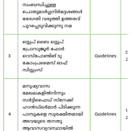
സംബന്ധിച്ചുള്ള
പൊതുമാർഗ്ഗനിർദ്ദേശങ്ങൾ
ഭേദഗതി വരുത്തി ഉത്തരവ്
പുറപ്പെടുവിക്കുന്നു നമ
സ്റ്റെപ് ബൈ സ്റ്റെപ്
പ്രോസുജൂർ ഫോർ
03
3
റെസ്‌പോണ്ടിങ് ടു
Guidelines
20
കോംപ്രമൈസ് ഓഫ്
സിസ്റ്റംസ്
മനുഷ്യവാസ
മേഖലകളിൽനിന്നും
സർട്ടിഫൈഡ് സ്നേക്ക്
ഹാൻഡ്‌ലർമാർ പിടിക്കുന്ന
19
4
പാമ്പുകളെ സുരക്ഷിതമായി
Guidelines
20
അവയുടെ തനതു
ആവാസവ്യവസ്ഥായിൽ