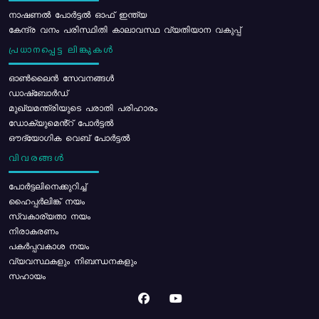
നാഷണൽ പോർട്ടൽ ഓഫ് ഇന്ത്യ
കേന്ദ്ര വനം പരിസ്ഥിതി കാലാവസ്ഥ വ്യതിയാന വകുപ്പ്
പ്രധാനപ്പെട്ട ലിങ്കുകൾ
ഓൺലൈൻ സേവനങ്ങൾ
ഡാഷ്ബോർഡ്
മുഖ്യമന്ത്രിയുടെ പരാതി പരിഹാരം
ഡോക്യുമെൻ്റ് പോർട്ടൽ
ഔദ്യോഗിക വെബ് പോർട്ടൽ
വിവരങ്ങൾ
പോര്‍ട്ടലിനെക്കുറിച്ച്
ഹൈപ്പർലിങ്ക് നയം
സ്വകാര്യതാ നയം
നിരാകരണം
പകർപ്പവകാശ നയം
വ്യവസ്ഥകളും നിബന്ധനകളും
സഹായം