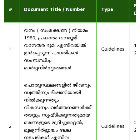
Pu
#
Document Title / Number
Type
Da
വനം ( സംരക്ഷണ ) നിയമം
1980, പ്രകാരം വനഭൂമി
വനേതര ഭൂമി എന്നിവയിൽ
19
1
Guidelines
ഉൾപ്പെടുന്ന പദ്ധതികൾ
20
സംബന്ധിച്ച
മാർഗ്ഗനിർദ്ദേശങ്ങൾ
പൊതുസ്ഥലങ്ങളിൽ ജീവനും
സ്വത്തിനും ഭീഷണിയായി
നിൽക്കുന്നതും
വികസനപ്രവർത്തനങ്ങൾക്ക്
തടസ്സം സൃഷ്ടിക്കുന്നതുമായ
മരങ്ങളുടെ മുറിച്ചുമാറ്റൽ,
20
2
Guidelines
മൂല്യനിർണ്ണയം ലേല
20
നടപടികൾ എന്നിവ