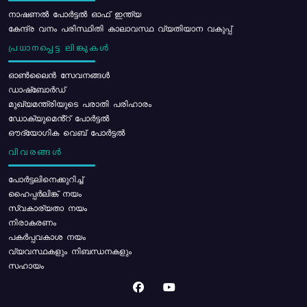
നാഷണൽ പോർട്ടൽ ഓഫ് ഇന്ത്യ
കേന്ദ്ര വനം പരിസ്ഥിതി കാലാവസ്ഥ വ്യതിയാന വകുപ്പ്
പ്രധാനപ്പെട്ട ലിങ്കുകൾ
ഓൺലൈൻ സേവനങ്ങൾ
ഡാഷ്ബോർഡ്
മുഖ്യമന്ത്രിയുടെ പരാതി പരിഹാരം
ഡോക്യുമെൻ്റ് പോർട്ടൽ
ഔദ്യോഗിക വെബ് പോർട്ടൽ
വിവരങ്ങൾ
പോര്‍ട്ടലിനെക്കുറിച്ച്
ഹൈപ്പർലിങ്ക് നയം
സ്വകാര്യതാ നയം
നിരാകരണം
പകർപ്പവകാശ നയം
വ്യവസ്ഥകളും നിബന്ധനകളും
സഹായം