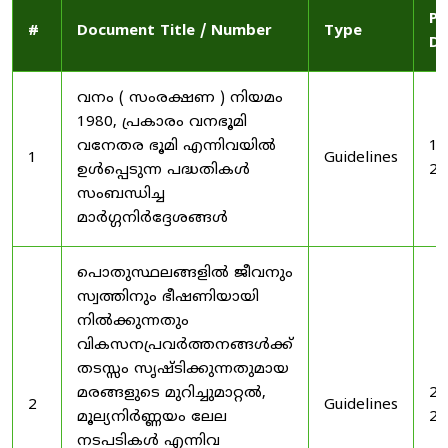
Pu
#
Document Title / Number
Type
Da
വനം ( സംരക്ഷണ ) നിയമം
1980, പ്രകാരം വനഭൂമി
വനേതര ഭൂമി എന്നിവയിൽ
19
1
Guidelines
ഉൾപ്പെടുന്ന പദ്ധതികൾ
20
സംബന്ധിച്ച
മാർഗ്ഗനിർദ്ദേശങ്ങൾ
പൊതുസ്ഥലങ്ങളിൽ ജീവനും
സ്വത്തിനും ഭീഷണിയായി
നിൽക്കുന്നതും
വികസനപ്രവർത്തനങ്ങൾക്ക്
തടസ്സം സൃഷ്ടിക്കുന്നതുമായ
മരങ്ങളുടെ മുറിച്ചുമാറ്റൽ,
20
2
Guidelines
മൂല്യനിർണ്ണയം ലേല
20
നടപടികൾ എന്നിവ