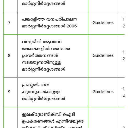
മാർഗ്ഗനിർദ്ദേശങ്ങൾ
പങ്കാളിത്ത വനപരിപാലന
19
7
Guidelines
മാർഗ്ഗനിർദ്ദേശങ്ങൾ 2006
20
വന്യജീവി ആവാസ
മേഖലകളിൽ വനേതര
19
8
പ്രവർത്തനങ്ങൾ
Guidelines
20
നടത്തുന്നതിനുള്ള
മാർഗ്ഗനിർദ്ദേശങ്ങൾ
പ്രകൃതിപഠന
19
9
ക്യാമ്പുകൾക്കുള്ള
Guidelines
20
മാർഗ്ഗനിർദ്ദേശങ്ങൾ
ഇലക്‌ട്രോണിക്‌സ്, ഐടി
ഉപകരണങ്ങൾ എന്നിവയുടെ