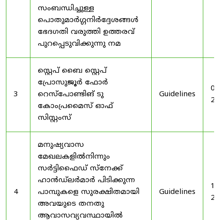
സംബന്ധിച്ചുള്ള
പൊതുമാർഗ്ഗനിർദ്ദേശങ്ങൾ
ഭേദഗതി വരുത്തി ഉത്തരവ്
പുറപ്പെടുവിക്കുന്നു നമ
സ്റ്റെപ് ബൈ സ്റ്റെപ്
പ്രോസുജൂർ ഫോർ
03
3
റെസ്‌പോണ്ടിങ് ടു
Guidelines
20
കോംപ്രമൈസ് ഓഫ്
സിസ്റ്റംസ്
മനുഷ്യവാസ
മേഖലകളിൽനിന്നും
സർട്ടിഫൈഡ് സ്നേക്ക്
ഹാൻഡ്‌ലർമാർ പിടിക്കുന്ന
19
4
പാമ്പുകളെ സുരക്ഷിതമായി
Guidelines
20
അവയുടെ തനതു
ആവാസവ്യവസ്ഥായിൽ