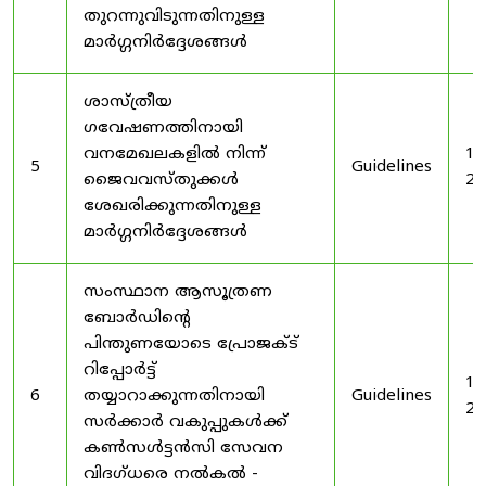
തുറന്നുവിടുന്നതിനുള്ള
മാർഗ്ഗനിർദ്ദേശങ്ങൾ
ശാസ്ത്രീയ
ഗവേഷണത്തിനായി
വനമേഖലകളിൽ നിന്ന്
19
5
Guidelines
ജൈവവസ്തുക്കൾ
20
ശേഖരിക്കുന്നതിനുള്ള
മാർഗ്ഗനിർദ്ദേശങ്ങൾ
സംസ്ഥാന ആസൂത്രണ
ബോർഡിൻ്റെ
പിന്തുണയോടെ പ്രോജക്ട്
റിപ്പോർട്ട്
19
6
തയ്യാറാക്കുന്നതിനായി
Guidelines
20
സർക്കാർ വകുപ്പുകൾക്ക്
കൺസൾട്ടൻസി സേവന
വിദഗ്ധരെ നൽകൽ -