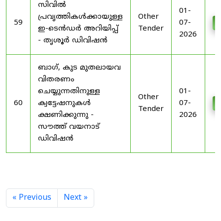
സിവിൽ
01-
പ്രവൃത്തികൾക്കായുള്ള
Other
59
07-
D
ഇ-ടെൻഡർ അറിയിപ്പ്
Tender
2026
- തൃശൂർ ഡിവിഷൻ
ബാഗ്, കുട മുതലായവ
വിതരണം
ചെയ്യുന്നതിനുള്ള
01-
Other
60
ക്വട്ടേഷനുകൾ
07-
D
Tender
ക്ഷണിക്കുന്നു -
2026
സൗത്ത് വയനാട്
ഡിവിഷൻ
« Previous
Next »