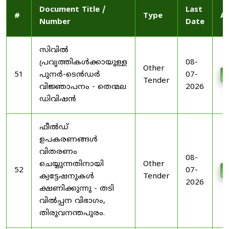
Document Title /
Last
#
Type
Ac
Number
Date
സിവിൽ
പ്രവൃത്തികൾക്കായുള്ള
08-
Other
51
പുനർ-ടെൻഡർ
07-
D
Tender
വിജ്ഞാപനം - തെന്മല
2026
ഡിവിഷൻ
ഫീൽഡ്
ഉപകരണങ്ങൾ
വിതരണം
08-
ചെയ്യുന്നതിനായി
Other
52
07-
D
ക്വട്ടേഷനുകൾ
Tender
2026
ക്ഷണിക്കുന്നു - തടി
വിൽപ്പന വിഭാഗം,
തിരുവനന്തപുരം.