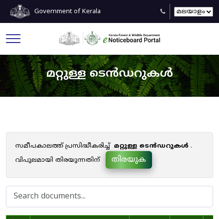
Government of Kerala
മറ്റുള്ള ടെൻഡറുകൾ
സമീപകാലത്ത് പ്രസിദ്ധീകരിച്ച്
മറ്റുള്ള ടെൻഡറുകൾ
.
തിരയുക
വിപുലമായി തിരയുന്നതിന്