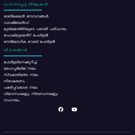
പ്രധാനപ്പെട്ട ലിങ്കുകൾ
ഓൺലൈൻ സേവനങ്ങൾ
ഡാഷ്ബോർഡ്
മുഖ്യമന്ത്രിയുടെ പരാതി പരിഹാരം
ഡോക്യുമെൻ്റ് പോർട്ടൽ
ഔദ്യോഗിക വെബ് പോർട്ടൽ
വിവരങ്ങൾ
പോര്‍ട്ടലിനെക്കുറിച്ച്
ഹൈപ്പർലിങ്ക് നയം
സ്വകാര്യതാ നയം
നിരാകരണം
പകർപ്പവകാശ നയം
വ്യവസ്ഥകളും നിബന്ധനകളും
സഹായം