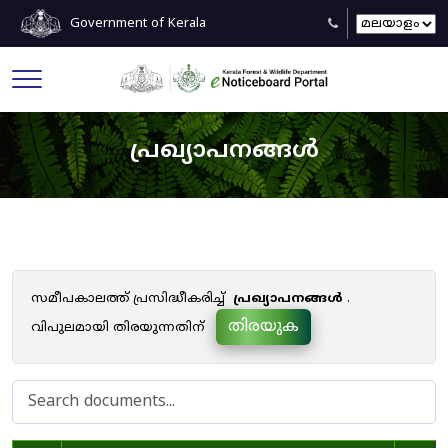
Government of Kerala
പ്രഖ്യാപനങ്ങൾ
സമീപകാലത്ത് പ്രസിദ്ധീകരിച്ച്
പ്രഖ്യാപനങ്ങൾ
.
തിരയുക
വിപുലമായി തിരയുന്നതിന്