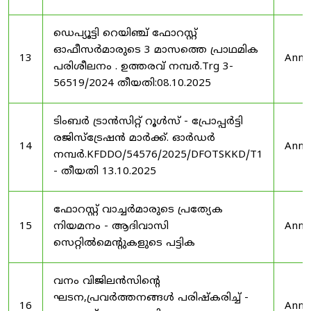
ഡെപ്യൂട്ടി റെയിഞ്ച് ഫോറസ്റ്റ്
ഓഫീസർമാരുടെ 3 മാസത്തെ പ്രാഥമിക
13
Anno
പരിശീലനം . ഉത്തരവ് നമ്പർ.Trg 3-
56519/2024 തീയതി:08.10.2025
ടിംബർ ട്രാൻസിറ്റ് റൂൾസ് - പ്രോപ്പർട്ടി
രജിസ്ട്രേഷൻ മാർക്ക്. ഓർഡർ
14
Anno
നമ്പർ.KFDDO/54576/2025/DFOTSKKD/T1
- തീയതി 13.10.2025
ഫോറസ്റ്റ് വാച്ചർമാരുടെ പ്രത്യേക
15
നിയമനം - ആദിവാസി
Anno
സെറ്റിൽമെന്റുകളുടെ പട്ടിക
വനം വിജിലൻസിന്റെ
ഘടന,പ്രവർത്തനങ്ങൾ പരിഷ്കരിച്ച് -
16
Anno