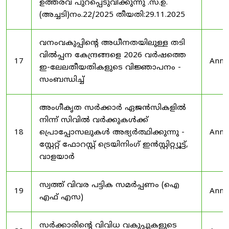
ഉത്തരവ് പുറപ്പെടുവിക്കുന്നു .സ.ഉ.
(അച്ചടി)നം.22/2025 തീയതി:29.11.2025
വനംവകുപ്പിന്റെ അധീനതയിലുള്ള തടി
വിൽപ്പന കേന്ദ്രങ്ങളെ 2026 വർഷത്തെ
17
Anno
ഇ-ലേലതീയതികളുടെ വിജ്ഞാപനം -
സംബന്ധിച്ച്
അംഗീകൃത സർക്കാർ ഏജൻസികളിൽ
നിന്ന് സിവിൽ വർക്കുകൾക്ക്
18
പ്രൊപ്പോസലുകൾ അഭ്യർത്ഥിക്കുന്നു -
Anno
സ്റ്റേറ്റ് ഫോറസ്റ്റ് ട്രെയിനിംഗ് ഇൻസ്റ്റിറ്റ്യൂട്ട്,
വാളയാർ
സ്വത്ത് വിവര പട്ടിക സമർപ്പണം (ഐ
19
Anno
എഫ് എസ)
സർക്കാരിന്റെ വിവിധ വകുപ്പുകളുടെ