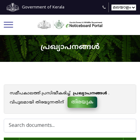
Government of Kerala
പ്രഖ്യാപനങ്ങൾ
സമീപകാലത്ത് പ്രസിദ്ധീകരിച്ച്
പ്രഖ്യാപനങ്ങൾ
.
തിരയുക
വിപുലമായി തിരയുന്നതിന്