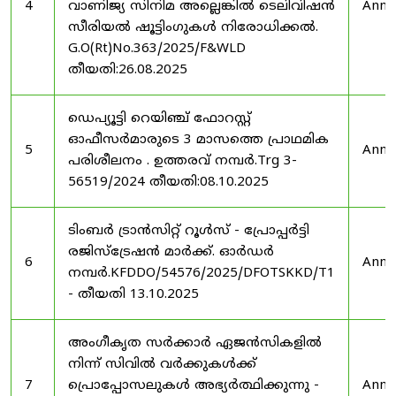
4
വാണിജ്യ സിനിമ അല്ലെങ്കിൽ ടെലിവിഷൻ
Anno
സീരിയൽ ഷൂട്ടിംഗുകൾ നിരോധിക്കൽ.
G.O(Rt)No.363/2025/F&WLD
തീയതി:26.08.2025
ഡെപ്യൂട്ടി റെയിഞ്ച് ഫോറസ്റ്റ്
ഓഫീസർമാരുടെ 3 മാസത്തെ പ്രാഥമിക
5
Anno
പരിശീലനം . ഉത്തരവ് നമ്പർ.Trg 3-
56519/2024 തീയതി:08.10.2025
ടിംബർ ട്രാൻസിറ്റ് റൂൾസ് - പ്രോപ്പർട്ടി
രജിസ്ട്രേഷൻ മാർക്ക്. ഓർഡർ
6
Anno
നമ്പർ.KFDDO/54576/2025/DFOTSKKD/T1
- തീയതി 13.10.2025
അംഗീകൃത സർക്കാർ ഏജൻസികളിൽ
നിന്ന് സിവിൽ വർക്കുകൾക്ക്
7
പ്രൊപ്പോസലുകൾ അഭ്യർത്ഥിക്കുന്നു -
Anno