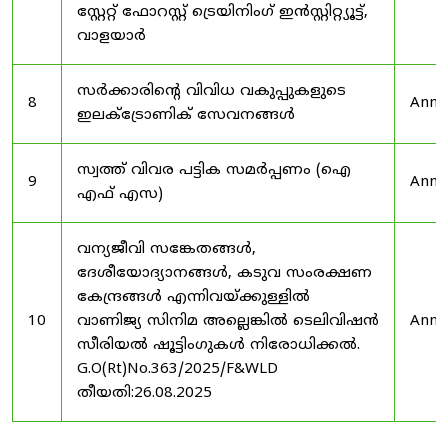
സ്റ്റേറ്റ് ഫോറസ്റ്റ് ട്രെയിനിംഗ് ഇൻസ്റ്റിറ്റ്യൂട്ട്,
വാളയാർ
സർക്കാരിന്റെ വിവിധ വകുപ്പുകളുടെ
8
Anno
ഇലക്ട്രോണിക് സേവനങ്ങൾ
സ്വത്ത് വിവര പട്ടിക സമർപ്പണം (ഐ
9
Anno
എഫ് എസ)
വന്യജീവി സങ്കേതങ്ങൾ,
ദേശീയോദ്യാനങ്ങൾ, കടുവ സംരക്ഷണ
കേന്ദ്രങ്ങൾ എന്നിവയ്ക്കുള്ളിൽ
10
വാണിജ്യ സിനിമ അല്ലെങ്കിൽ ടെലിവിഷൻ
Anno
സീരിയൽ ഷൂട്ടിംഗുകൾ നിരോധിക്കൽ.
G.O(Rt)No.363/2025/F&WLD
തീയതി:26.08.2025