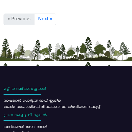
« Previous
Next »
മറ്റ് വെബ്സൈറ്റുകൾ
നാഷണൽ പോർട്ടൽ ഓഫ് ഇന്ത്യ
കേന്ദ്ര വനം പരിസ്ഥിതി കാലാവസ്ഥ വ്യതിയാന വകുപ്പ്
പ്രധാനപ്പെട്ട ലിങ്കുകൾ
ഓൺലൈൻ സേവനങ്ങൾ