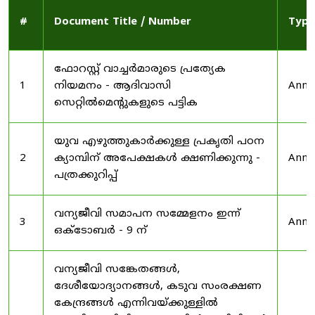
#
Document Title / Number
Type
ഫോറസ്റ്റ് വാച്ചർമാരുടെ പ്രത്യേക
1
നിയമനം - ആദിവാസി
Anno
സെറ്റിൽമെന്റുകളുടെ പട്ടിക
യുവ എഴുത്തുകാർക്കുള്ള പ്രകൃതി പഠന
2
ക്യാമ്പിന് അപേക്ഷകൾ ക്ഷണിക്കുന്നു -
Anno
പത്രക്കുറിപ്പ്
വന്യജീവി സമാപന സമ്മേളനം ഇന്ന്
3
Anno
ഒക്ടോബർ - 9 ന്
വന്യജീവി സങ്കേതങ്ങൾ,
ദേശീയോദ്യാനങ്ങൾ, കടുവ സംരക്ഷണ
കേന്ദ്രങ്ങൾ എന്നിവയ്ക്കുള്ളിൽ