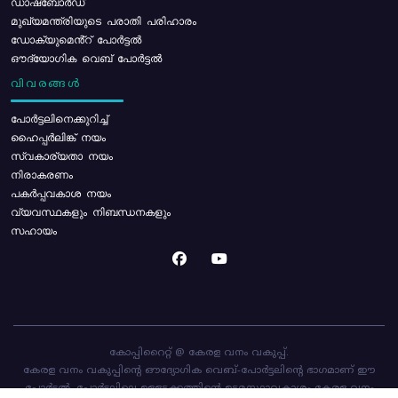
ഡാഷ്ബോർഡ്
മുഖ്യമന്ത്രിയുടെ പരാതി പരിഹാരം
ഡോക്യുമെൻ്റ് പോർട്ടൽ
ഔദ്യോഗിക വെബ് പോർട്ടൽ
വിവരങ്ങൾ
പോര്‍ട്ടലിനെക്കുറിച്ച്
ഹൈപ്പർലിങ്ക് നയം
സ്വകാര്യതാ നയം
നിരാകരണം
പകർപ്പവകാശ നയം
വ്യവസ്ഥകളും നിബന്ധനകളും
സഹായം
കോപ്പിറൈറ്റ് @ കേരള വനം വകുപ്പ്.
കേരള വനം വകുപ്പിന്റെ ഔദ്യോഗിക വെബ്-പോർട്ടലിന്റെ ഭാഗമാണ് ഈ
പോർട്ടൽ. പോർട്ടലിലെ ഉള്ളടക്കത്തിന്റെ ഉടമസ്ഥാവകാശം കേരള വനം