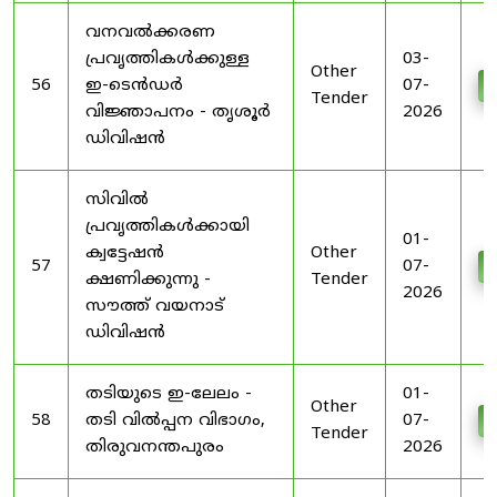
വനവൽക്കരണ
പ്രവൃത്തികൾക്കുള്ള
03-
Other
56
ഇ-ടെൻഡർ
07-
D
Tender
വിജ്ഞാപനം - തൃശൂർ
2026
ഡിവിഷൻ
സിവിൽ
പ്രവൃത്തികൾക്കായി
01-
ക്വട്ടേഷൻ
Other
57
07-
D
ക്ഷണിക്കുന്നു -
Tender
2026
സൗത്ത് വയനാട്
ഡിവിഷൻ
തടിയുടെ ഇ-ലേലം -
01-
Other
58
തടി വിൽപ്പന വിഭാഗം,
07-
D
Tender
തിരുവനന്തപുരം
2026