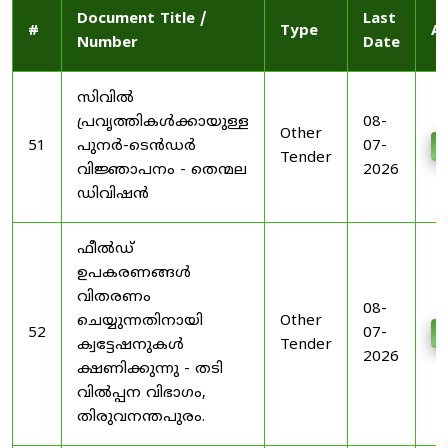
Document Title /
Last
#
Type
Ac
Number
Date
സിവിൽ
പ്രവൃത്തികൾക്കായുള്ള
08-
Other
51
പുനർ-ടെൻഡർ
07-
D
Tender
വിജ്ഞാപനം - തെന്മല
2026
ഡിവിഷൻ
ഫീൽഡ്
ഉപകരണങ്ങൾ
വിതരണം
08-
ചെയ്യുന്നതിനായി
Other
52
07-
D
ക്വട്ടേഷനുകൾ
Tender
2026
ക്ഷണിക്കുന്നു - തടി
വിൽപ്പന വിഭാഗം,
തിരുവനന്തപുരം.