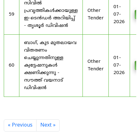
സിവിൽ
01-
പ്രവൃത്തികൾക്കായുള്ള
Other
59
07-
D
ഇ-ടെൻഡർ അറിയിപ്പ്
Tender
2026
- തൃശൂർ ഡിവിഷൻ
ബാഗ്, കുട മുതലായവ
വിതരണം
ചെയ്യുന്നതിനുള്ള
01-
Other
60
ക്വട്ടേഷനുകൾ
07-
D
Tender
ക്ഷണിക്കുന്നു -
2026
സൗത്ത് വയനാട്
ഡിവിഷൻ
« Previous
Next »