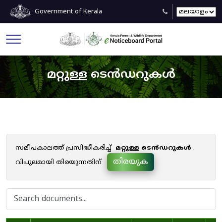
Government of Kerala
മറ്റുള്ള ടെൻഡറുകൾ
സമീപകാലത്ത് പ്രസിദ്ധീകരിച്ച്
മറ്റുള്ള ടെൻഡറുകൾ
.
തിരയുക
വിപുലമായി തിരയുന്നതിന്