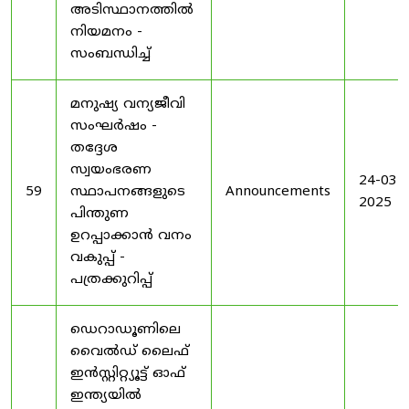
അടിസ്ഥാനത്തിൽ
നിയമനം -
സംബന്ധിച്ച്
മനുഷ്യ വന്യജീവി
സംഘർഷം -
തദ്ദേശ
സ്വയംഭരണ
24-03-
59
സ്ഥാപനങ്ങളുടെ
Announcements
2025
പിന്തുണ
ഉറപ്പാക്കാൻ വനം
വകുപ്പ് -
പത്രക്കുറിപ്പ്
ഡെറാഡൂണിലെ
വൈൽഡ് ലൈഫ്
ഇൻസ്റ്റിറ്റ്യൂട്ട് ഓഫ്
ഇന്ത്യയിൽ