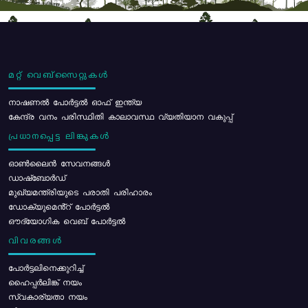
മറ്റ് വെബ്സൈറ്റുകൾ
നാഷണൽ പോർട്ടൽ ഓഫ് ഇന്ത്യ
കേന്ദ്ര വനം പരിസ്ഥിതി കാലാവസ്ഥ വ്യതിയാന വകുപ്പ്
പ്രധാനപ്പെട്ട ലിങ്കുകൾ
ഓൺലൈൻ സേവനങ്ങൾ
ഡാഷ്ബോർഡ്
മുഖ്യമന്ത്രിയുടെ പരാതി പരിഹാരം
ഡോക്യുമെൻ്റ് പോർട്ടൽ
ഔദ്യോഗിക വെബ് പോർട്ടൽ
വിവരങ്ങൾ
പോര്‍ട്ടലിനെക്കുറിച്ച്
ഹൈപ്പർലിങ്ക് നയം
സ്വകാര്യതാ നയം