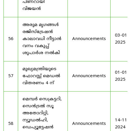
പിണറായി
വിജയൻ
അരുമ മൃഗങ്ങൾ
രജിസ്‌ട്രേഷൻ
03-01-
56
കാലാവധി നീട്ടാൻ
Announcements
2025
വനം വകുപ്പ്
ശുപാർശ നൽകി
മുഖ്യമന്ത്രിയുടെ
01-01-
57
ഫോറസ്റ്റ് മെഡൽ
Announcements
2025
വിതരണം 4 ന്
മെമ്പർ സെക്രട്ടറി,
സെൻട്രൽ സൂ
അതോറിറ്റി,
ന്യൂഡൽഹി,
14-11-
58
Announcements
ഡെപ്യൂട്ടേഷൻ
2024