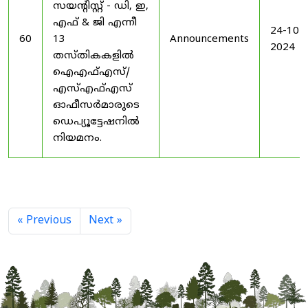
സയൻ്റിസ്റ്റ് - ഡി, ഇ,
എഫ് & ജി എന്നീ
24-10-
60
13
Announcements
2024
തസ്തികകളിൽ
ഐഎഫ്എസ്/
എസ്എഫ്എസ്
ഓഫീസർമാരുടെ
ഡെപ്യൂട്ടേഷനിൽ
നിയമനം.
« Previous
Next »