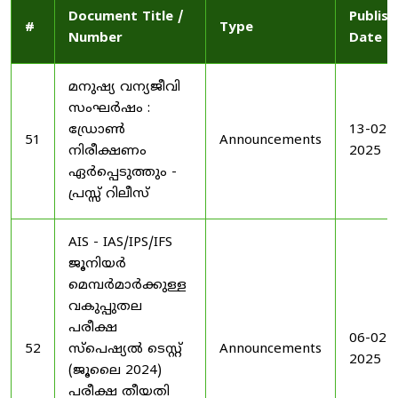
Document Title /
Publis
#
Type
Number
Date
മനുഷ്യ വന്യജീവി
സംഘർഷം :
ഡ്രോൺ
13-02-
51
Announcements
നിരീക്ഷണം
2025
ഏർപ്പെടുത്തും -
പ്രസ്സ് റിലീസ്
AIS - IAS/IPS/IFS
ജൂനിയർ
മെമ്പർമാർക്കുള്ള
വകുപ്പുതല
പരീക്ഷ
06-02-
52
സ്പെഷ്യൽ ടെസ്റ്റ്
Announcements
2025
(ജൂലൈ 2024)
പരീക്ഷ തീയതി