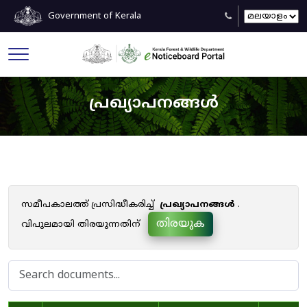
Government of Kerala
പ്രഖ്യാപനങ്ങൾ
സമീപകാലത്ത് പ്രസിദ്ധീകരിച്ച്
പ്രഖ്യാപനങ്ങൾ
.
തിരയുക
വിപുലമായി തിരയുന്നതിന്