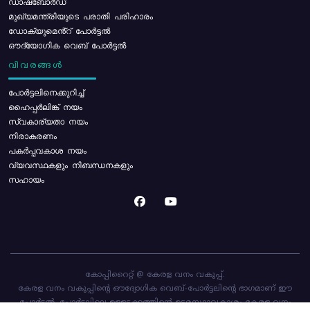
ഡാഷ്ബോർഡ്
മുഖ്യമന്ത്രിയുടെ പരാതി പരിഹാരം
ഡോക്യുമെൻ്റ് പോർട്ടൽ
ഔദ്യോഗിക വെബ് പോർട്ടൽ
വിവരങ്ങൾ
പോര്‍ട്ടലിനെക്കുറിച്ച്
ഹൈപ്പർലിങ്ക് നയം
സ്വകാര്യതാ നയം
നിരാകരണം
പകർപ്പവകാശ നയം
വ്യവസ്ഥകളും നിബന്ധനകളും
സഹായം
കോപ്പിറൈറ്റ് @ കേരള വനം വകുപ്പ്.
കേരള വനം വകുപ്പിന്റെ ഔദ്യോഗിക വെബ്-പോർട്ടലിന്റെ ഭാഗമാണ് ഈ
പോർട്ടൽ. പോർട്ടലിലെ ഉള്ളടക്കത്തിന്റെ ഉടമസ്ഥാവകാശം കേരള വനം