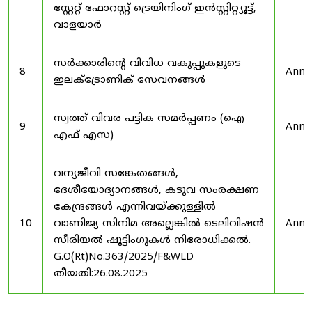
സ്റ്റേറ്റ് ഫോറസ്റ്റ് ട്രെയിനിംഗ് ഇൻസ്റ്റിറ്റ്യൂട്ട്,
വാളയാർ
സർക്കാരിന്റെ വിവിധ വകുപ്പുകളുടെ
8
Anno
ഇലക്ട്രോണിക് സേവനങ്ങൾ
സ്വത്ത് വിവര പട്ടിക സമർപ്പണം (ഐ
9
Anno
എഫ് എസ)
വന്യജീവി സങ്കേതങ്ങൾ,
ദേശീയോദ്യാനങ്ങൾ, കടുവ സംരക്ഷണ
കേന്ദ്രങ്ങൾ എന്നിവയ്ക്കുള്ളിൽ
10
വാണിജ്യ സിനിമ അല്ലെങ്കിൽ ടെലിവിഷൻ
Anno
സീരിയൽ ഷൂട്ടിംഗുകൾ നിരോധിക്കൽ.
G.O(Rt)No.363/2025/F&WLD
തീയതി:26.08.2025