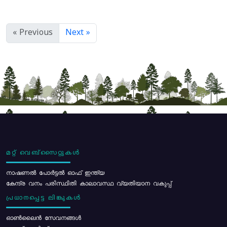
« Previous
Next »
മറ്റ് വെബ്സൈറ്റുകൾ
നാഷണൽ പോർട്ടൽ ഓഫ് ഇന്ത്യ
കേന്ദ്ര വനം പരിസ്ഥിതി കാലാവസ്ഥ വ്യതിയാന വകുപ്പ്
പ്രധാനപ്പെട്ട ലിങ്കുകൾ
ഓൺലൈൻ സേവനങ്ങൾ