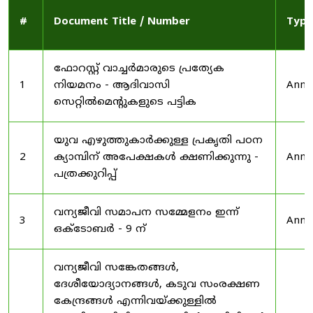
#
Document Title / Number
Type
ഫോറസ്റ്റ് വാച്ചർമാരുടെ പ്രത്യേക
1
നിയമനം - ആദിവാസി
Anno
സെറ്റിൽമെന്റുകളുടെ പട്ടിക
യുവ എഴുത്തുകാർക്കുള്ള പ്രകൃതി പഠന
2
ക്യാമ്പിന് അപേക്ഷകൾ ക്ഷണിക്കുന്നു -
Anno
പത്രക്കുറിപ്പ്
വന്യജീവി സമാപന സമ്മേളനം ഇന്ന്
3
Anno
ഒക്ടോബർ - 9 ന്
വന്യജീവി സങ്കേതങ്ങൾ,
ദേശീയോദ്യാനങ്ങൾ, കടുവ സംരക്ഷണ
കേന്ദ്രങ്ങൾ എന്നിവയ്ക്കുള്ളിൽ