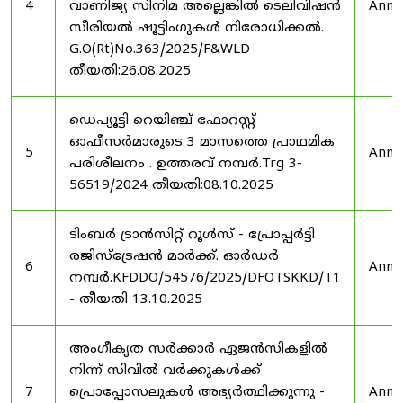
4
വാണിജ്യ സിനിമ അല്ലെങ്കിൽ ടെലിവിഷൻ
Anno
സീരിയൽ ഷൂട്ടിംഗുകൾ നിരോധിക്കൽ.
G.O(Rt)No.363/2025/F&WLD
തീയതി:26.08.2025
ഡെപ്യൂട്ടി റെയിഞ്ച് ഫോറസ്റ്റ്
ഓഫീസർമാരുടെ 3 മാസത്തെ പ്രാഥമിക
5
Anno
പരിശീലനം . ഉത്തരവ് നമ്പർ.Trg 3-
56519/2024 തീയതി:08.10.2025
ടിംബർ ട്രാൻസിറ്റ് റൂൾസ് - പ്രോപ്പർട്ടി
രജിസ്ട്രേഷൻ മാർക്ക്. ഓർഡർ
6
Anno
നമ്പർ.KFDDO/54576/2025/DFOTSKKD/T1
- തീയതി 13.10.2025
അംഗീകൃത സർക്കാർ ഏജൻസികളിൽ
നിന്ന് സിവിൽ വർക്കുകൾക്ക്
7
പ്രൊപ്പോസലുകൾ അഭ്യർത്ഥിക്കുന്നു -
Anno