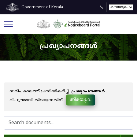
Government of Kerala
പ്രഖ്യാപനങ്ങൾ
സമീപകാലത്ത് പ്രസിദ്ധീകരിച്ച്
പ്രഖ്യാപനങ്ങൾ
.
തിരയുക
വിപുലമായി തിരയുന്നതിന്