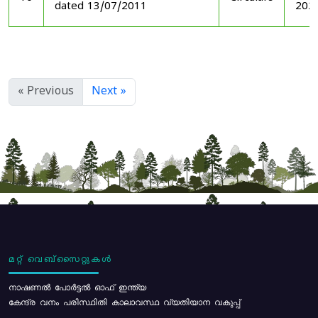
dated 13/07/2011
202
« Previous
Next »
മറ്റ് വെബ്സൈറ്റുകൾ
നാഷണൽ പോർട്ടൽ ഓഫ് ഇന്ത്യ
കേന്ദ്ര വനം പരിസ്ഥിതി കാലാവസ്ഥ വ്യതിയാന വകുപ്പ്