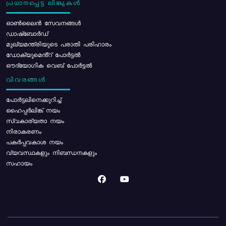
പ്രധാനപ്പെട്ട ലിങ്കുകൾ
ഓൺലൈൻ സേവനങ്ങൾ
ഡാഷ്ബോർഡ്
മുഖ്യമന്ത്രിയുടെ പരാതി പരിഹാരം
ഡോക്യുമെൻ്റ് പോർട്ടൽ
ഔദ്യോഗിക വെബ് പോർട്ടൽ
വിവരങ്ങൾ
പോര്‍ട്ടലിനെക്കുറിച്ച്
ഹൈപ്പർലിങ്ക് നയം
സ്വകാര്യതാ നയം
നിരാകരണം
പകർപ്പവകാശ നയം
വ്യവസ്ഥകളും നിബന്ധനകളും
സഹായം