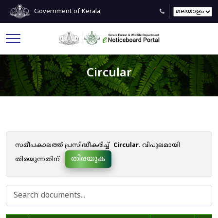
Government of Kerala
Circular
സമീപകാലത്ത് പ്രസിദ്ധീകരിച്ച്
Circular
. വിപുലമായി
തിരയുക
തിരയുന്നതിന്