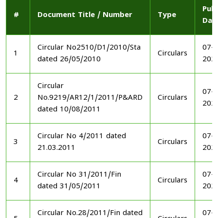
Publ
#
Document Title / Number
Type
Dat
Circular No2510/D1/2010/Sta
07-1
1
Circulars
dated 26/05/2010
202
Circular
07-1
2
No.9219/AR12/1/2011/P&ARD
Circulars
202
dated 10/08/2011
Circular No 4/2011 dated
07-1
3
Circulars
21.03.2011
202
Circular No 31/2011/Fin
07-1
4
Circulars
dated 31/05/2011
202
Circular No.28/2011/Fin dated
07-1