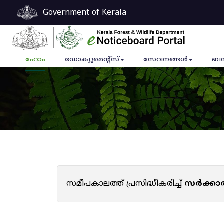
Government of Kerala
ഹോം
ഡോക്യുമെൻ്റ്സ്
സേവനങ്ങൾ
ബന
സമീപകാലത്ത് പ്രസിദ്ധീകരിച്ച്
സർക്കാ