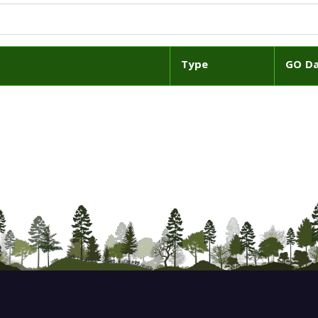
Type
GO D