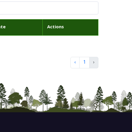
ate
Actions
‹
1
›