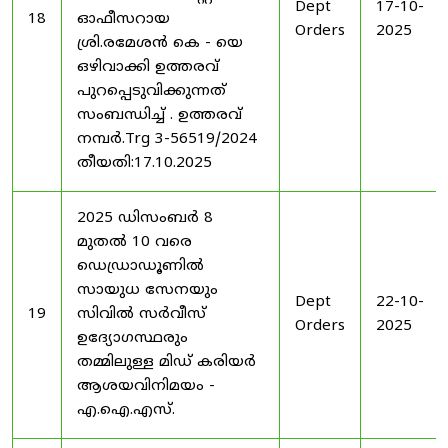
Dept
17-10-
18
ഓഫീസറായ
Orders
2025
ശ്രി.രമേശൻ കെ - യെ
ഒഴിവാക്കി ഉത്തരവ്
പുറപ്പെടുവിക്കുന്നത്
സംബന്ധിച്ച് . ഉത്തരവ്
നമ്പർ.Trg 3-56519/2024
തീയതി:17.10.2025
2025 ഡിസംബർ 8
മുതൽ 10 വരെ
ഡെഡ്രാഡൂണിൽ
സായുധ സേനയും
Dept
22-10-
19
സിവിൽ സർവീസ്
Orders
2025
ഉദ്യോഗസ്ഥരും
തമ്മിലുള്ള മിഡ് കരിയർ
ആശയവിനിമയം -
എ.ഐ.എസ്.