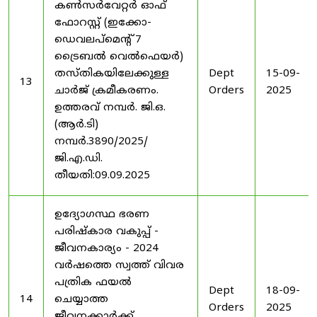
കൺസർവേറ്റർ ഓഫ്
ഫോറസ്റ്റ് (ഇക്കോ-
ഡെവലപ്മെന്റ് 7
ട്രൈബൽ വെൽഫെയർ)
തസ്തികയിലേക്കുള്ള
Dept
15-09-
13
ചാർജ് ക്രമീകരണം.
Orders
2025
ഉത്തരവ് നമ്പർ. ജി.ഒ.
(ആർ.ടി)
നമ്പർ.3890/2025/
ജി.എ.ഡി.
തീയതി:09.09.2025
ഉദ്യോഗസ്ഥ ഭരണ
പരിഷ്കാര വകുപ്പ് -
ജീവനകാര്യം - 2024
വർഷത്തെ സ്വത്ത് വിവര
പത്രിക ഫയൽ
Dept
18-09-
14
ചെയ്യാത്ത
Orders
2025
ജീവനക്കാർക്ക്