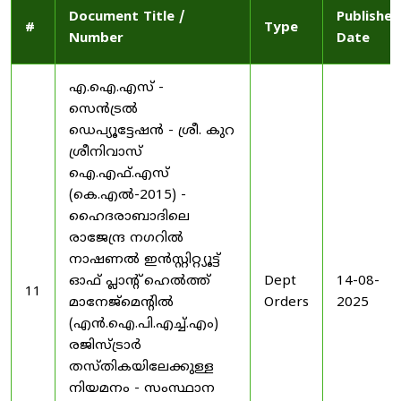
Document Title /
Published
#
Type
Number
Date
എ.ഐ.എസ് -
സെൻട്രൽ
ഡെപ്യൂട്ടേഷൻ - ശ്രീ. കുറ
ശ്രീനിവാസ്
ഐ.എഫ്.എസ്
(കെ.എൽ-2015) -
ഹൈദരാബാദിലെ
രാജേന്ദ്ര നഗറിൽ
നാഷണൽ ഇൻസ്റ്റിറ്റ്യൂട്ട്
ഓഫ് പ്ലാന്റ് ഹെൽത്ത്
Dept
14-08-
11
മാനേജ്‌മെന്റിൽ
Orders
2025
(എൻ.ഐ.പി.എച്ച്.എം)
രജിസ്ട്രാർ
തസ്തികയിലേക്കുള്ള
നിയമനം - സംസ്ഥാന