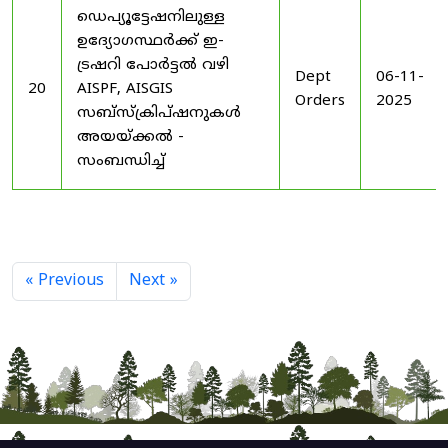
ഡെപ്യൂട്ടേഷനിലുള്ള
ഉദ്യോഗസ്ഥർക്ക് ഇ-
ട്രഷറി പോർട്ടൽ വഴി
Dept
06-11-
20
AISPF, AISGIS
Orders
2025
സബ്‌സ്‌ക്രിപ്‌ഷനുകൾ
അയയ്ക്കൽ -
സംബന്ധിച്ച്
« Previous
Next »