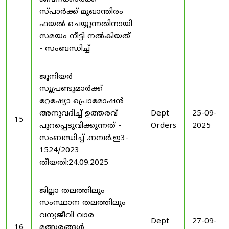
സ്പാർക്ക് മുഖാന്തിരം
ഫയൽ ചെയ്യുന്നതിനായി
സമയം നീട്ടി നൽകിയത്
- സംബന്ധിച്ച്
ജൂനിയർ
സൂപ്രണ്ടുമാർക്ക്
റേഷ്യോ പ്രൊമോഷൻ
അനുവദിച്ച് ഉത്തരവ്
Dept
25-09-
15
പുറപ്പെടുവിക്കുന്നത് -
Orders
2025
സംബന്ധിച്ച് .നമ്പർ.ഇ3-
1524/2023
തീയതി:24.09.2025
ജില്ലാ തലത്തിലും
സംസ്ഥാന തലത്തിലും
വന്യജീവി വാര
Dept
27-09-
16
മത്സരങ്ങൾ