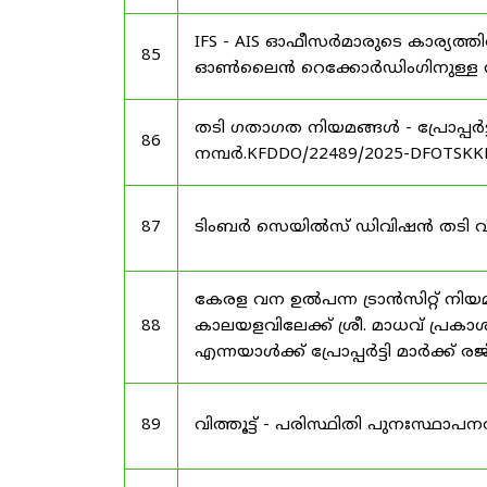
IFS - AIS ഓഫീസർമാരുടെ കാര്യത്തി
85
ഓൺലൈൻ റെക്കോർഡിംഗിനുള്ള സമയ
തടി ഗതാഗത നിയമങ്ങൾ - പ്രോപ്പർട
86
നമ്പർ.KFDDO/22489/2025-DFOTSKKD
87
ടിംബർ സെയിൽസ് ഡിവിഷൻ തടി വിൽപ്
കേരള വന ഉൽ‌പന്ന ട്രാൻസിറ്റ് നി
88
കാലയളവിലേക്ക് ശ്രീ. മാധവ് പ്രകാശ
എന്നയാൾക്ക് പ്രോപ്പർട്ടി മാർക്ക്
89
വിത്തൂട്ട് - പരിസ്ഥിതി പുനഃസ്ഥാപ