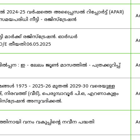
ൽ 2024-25 വർഷത്തെ അപ്പ്രൈസൽ റിപ്പോർട്ട് (APAR)
A
പരിധി നീട്ടി - രജിസ്ട്രേഷൻ
്ടി മാർക്ക് രജിസ്ട്രേഷൻ. ഓർഡർ
A
/E തീയതി:06.05.2025
പന : ഇ - ലേലം ജൂൺ മാസത്തിൽ - പത്രക്കുറിപ്പ്
A
യമങ്ങൾ 1975 - 2025-26 മുതൽ 2029-30 വരെയുള്ള
്, നിരവത്ത് (വീട്), പെരുമ്പാവൂർ പി.ഒ, എറണാകുളം
A
 രജിസ്ട്രേഷൻ അനുവദിക്കൽ.
നത്തിനായി വനം വകുപ്പിന്റെ നവീന പദ്ധതി
A