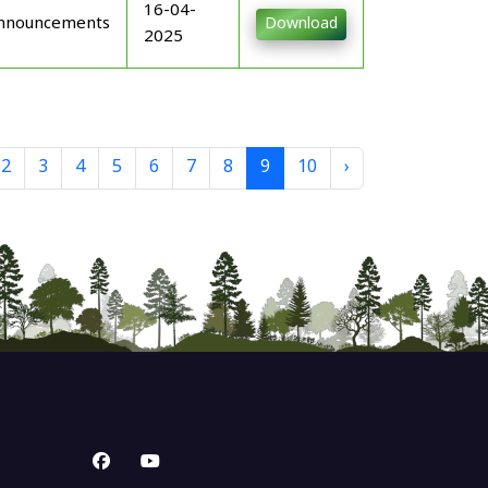
16-04-
nnouncements
Download
2025
2
3
4
5
6
7
8
9
10
›