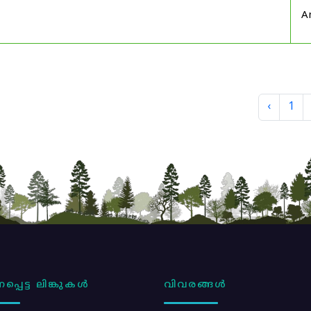
A
‹
1
പ്പെട്ട ലിങ്കുകൾ
വിവരങ്ങൾ