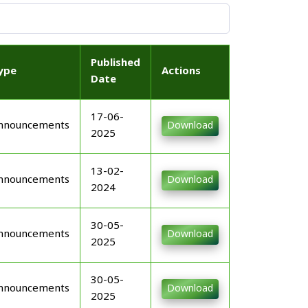
Published
ype
Actions
Date
17-06-
nnouncements
Download
2025
13-02-
nnouncements
Download
2024
30-05-
nnouncements
Download
2025
30-05-
nnouncements
Download
2025