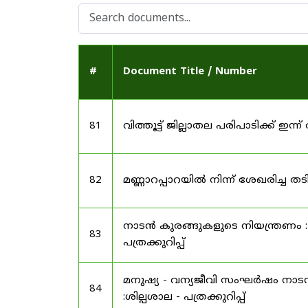
#
Document Title / Number
81
വിത്തൂട്ട് ജില്ലാതല പരിപാടിക്ക് ഇന്ന് 
82
മണ്ണാറപ്പാറയിൽ നിന്ന് ശേഖരിച്ച 
നാടൻ കുരങ്ങുകളുടെ നിയന്ത്രണം : 
83
പത്രക്കുറിപ്പ്
മനുഷ്യ - വന്യജീവി സംഘർഷം നാടൻ 
84
:ശില്പശാല - പത്രക്കുറിപ്പ്