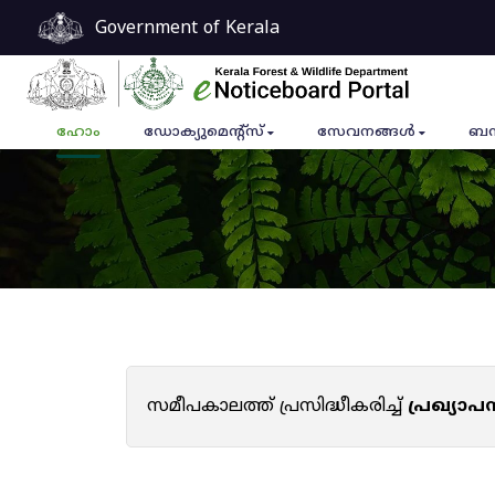
Government of Kerala
ഹോം
ഡോക്യുമെൻ്റ്സ്
സേവനങ്ങൾ
ബന
സമീപകാലത്ത് പ്രസിദ്ധീകരിച്ച്
പ്രഖ്യാ