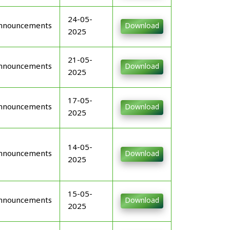
24-05-
nnouncements
Download
2025
21-05-
nnouncements
Download
2025
17-05-
nnouncements
Download
2025
14-05-
nnouncements
Download
2025
15-05-
nnouncements
Download
2025