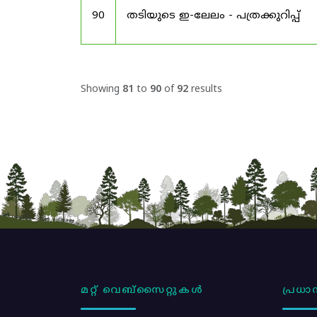
90
തടിയുടെ ഇ-ലേലം - പത്രക്കുറിപ്പ്
Showing
81
to
90
of
92
results
മറ്റ് വെബ്സൈറ്റുകൾ
പ്രധാന