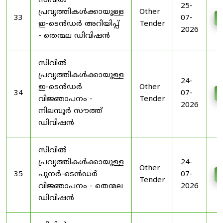
സിവിൽ
25-
പ്രവൃത്തികൾക്കായുള്ള
Other
33
07-
D
ഇ-ടെൻഡർ അറിയിപ്പ്
Tender
2026
- തെന്മല ഡിവിഷൻ
സിവിൽ
പ്രവൃത്തികൾക്കായുള്ള
24-
ഇ-ടെൻഡർ
Other
34
07-
D
വിജ്ഞാപനം -
Tender
2026
നിലമ്പൂർ സൗത്ത്
ഡിവിഷൻ
സിവിൽ
പ്രവൃത്തികൾക്കായുള്ള
24-
Other
35
പുനർ-ടെൻഡർ
07-
D
Tender
വിജ്ഞാപനം - തെന്മല
2026
ഡിവിഷൻ