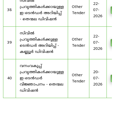
സിവിൽ
22-
പ്രവൃത്തികൾക്കായുള്ള
Other
38
07-
D
ഇ-ടെൻഡർ അറിയിപ്പ്
Tender
2026
- തെന്മല ഡിവിഷൻ
സിവിൽ
22-
പ്രവൃത്തികൾക്കുള്ള
Other
39
07-
D
ടെൻഡർ അറിയിപ്പ് -
Tender
2026
കണ്ണൂർ ഡിവിഷൻ
വനംവകുപ്പ്
പ്രവൃത്തികൾക്കായുള്ള
20-
Other
40
ഇ-ടെൻഡർ
07-
D
Tender
വിജ്ഞാപനം - തെന്മല
2026
ഡിവിഷൻ