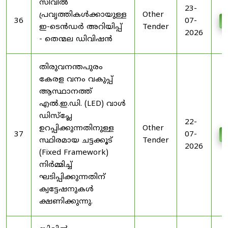
സിവിൽ
23-
പ്രവൃത്തികൾക്കായുള്ള
Other
36
07-
D
ഇ-ടെൻഡർ അറിയിപ്പ്
Tender
2026
- തെന്മല ഡിവിഷൻ
തിരുവനന്തപുരം
കേരള വനം വകുപ്പ്
ആസ്ഥാനത്ത്
എൽ.ഇ.ഡി. (LED) വാൾ
ഡിസ്‌പ്ലേ
22-
ഉറപ്പിക്കുന്നതിനുള്ള
Other
37
07-
D
സ്ഥിരമായ ചട്ടക്കൂട്
Tender
2026
(Fixed Framework)
നിർമ്മിച്ച്
ഘടിപ്പിക്കുന്നതിന്
ക്വട്ടേഷനുകൾ
ക്ഷണിക്കുന്നു.