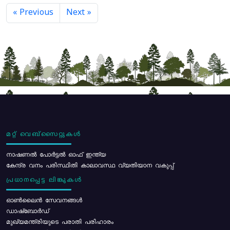
« Previous
Next »
മറ്റ് വെബ്സൈറ്റുകൾ
നാഷണൽ പോർട്ടൽ ഓഫ് ഇന്ത്യ
കേന്ദ്ര വനം പരിസ്ഥിതി കാലാവസ്ഥ വ്യതിയാന വകുപ്പ്
പ്രധാനപ്പെട്ട ലിങ്കുകൾ
ഓൺലൈൻ സേവനങ്ങൾ
ഡാഷ്ബോർഡ്
മുഖ്യമന്ത്രിയുടെ പരാതി പരിഹാരം