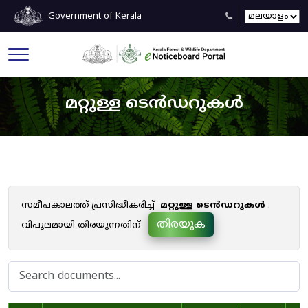
Government of Kerala
മറ്റുള്ള ടെൻഡറുകൾ
സമീപകാലത്ത് പ്രസിദ്ധീകരിച്ച്
മറ്റുള്ള ടെൻഡറുകൾ
.
തിരയുക
വിപുലമായി തിരയുന്നതിന്