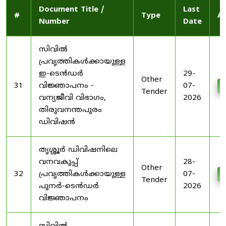
Document Title /
Last
#
Type
Ac
Number
Date
സിവിൽ
പ്രവൃത്തികൾക്കായുള്ള
ഇ-ടെൻഡർ
29-
Other
31
വിജ്ഞാപനം -
07-
D
Tender
വന്യജീവി വിഭാഗം,
2026
തിരുവനന്തപുരം
ഡിവിഷൻ
തൃശ്ശൂർ ഡിവിഷനിലെ
വനവകുപ്പ്
28-
Other
32
പ്രവൃത്തികൾക്കായുള്ള
07-
D
Tender
പുനർ-ടെൻഡർ
2026
വിജ്ഞാപനം