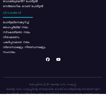
ഡോക്യുമെൻ്റ് പോർട്ടൽ
ഔദ്യോഗിക വെബ് പോർട്ടൽ
വിവരങ്ങൾ
പോര്‍ട്ടലിനെക്കുറിച്ച്
ഹൈപ്പർലിങ്ക് നയം
സ്വകാര്യതാ നയം
നിരാകരണം
പകർപ്പവകാശ നയം
വ്യവസ്ഥകളും നിബന്ധനകളും
സഹായം
കോപ്പിറൈറ്റ് @ കേരള വനം വകുപ്പ്.
കേരള വനം വകുപ്പിന്റെ ഔദ്യോഗിക വെബ്-പോർട്ടലിന്റെ ഭാഗമാണ് ഈ
പോർട്ടൽ. പോർട്ടലിലെ ഉള്ളടക്കത്തിന്റെ ഉടമസ്ഥാവകാശം കേരള വനം
വകുപ്പിനാണ്. പോർട്ടൽ രൂപകൽപ്പന ചെയ്തിട്ടുള്ളത്
സി-ഡിറ്റ്
ആണ്.