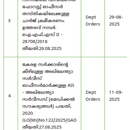
റാന്നിയിലെ ഡിവിഷണൽ
ഫോറസ്റ്റ് ഓഫീസർ
തസ്തികയിലേക്കുള്ള
Dept
29-08-
3
ചാർജ് ക്രമീകരണം.
Orders
2025
ഉത്തരവ് നമ്പർ.
ഐ.എഫ്.എസ് II -
28708/2018
തീയതി:26.08.2025
കേരള സർക്കാരിന്റെ
കീഴിലുള്ള അഖിലേന്ത്യാ
സർവീസ്
ഓഫീസർമാർക്കുള്ള AIS
- അഖിലേന്ത്യാ
Dept
11-09-
4
സർവീസസ് (മെഡിക്കൽ
Orders
2025
സൗകര്യങ്ങൾ) പദ്ധതി,
2020.
G.O(Ms)No.122/2025/GAD
തീയതി:27.08.2025