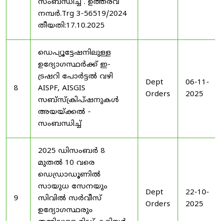
സംബന്ധിച്ച് . ഉത്തരവ്
നമ്പർ.Trg 3-56519/2024
തീയതി:17.10.2025
ഡെപ്യൂട്ടേഷനിലുള്ള
ഉദ്യോഗസ്ഥർക്ക് ഇ-
ട്രഷറി പോർട്ടൽ വഴി
Dept
06-11-
8
AISPF, AISGIS
Orders
2025
സബ്‌സ്‌ക്രിപ്‌ഷനുകൾ
അയയ്ക്കൽ -
സംബന്ധിച്ച്
2025 ഡിസംബർ 8
മുതൽ 10 വരെ
ഡെഡ്രാഡൂണിൽ
സായുധ സേനയും
Dept
22-10-
9
സിവിൽ സർവീസ്
Orders
2025
ഉദ്യോഗസ്ഥരും