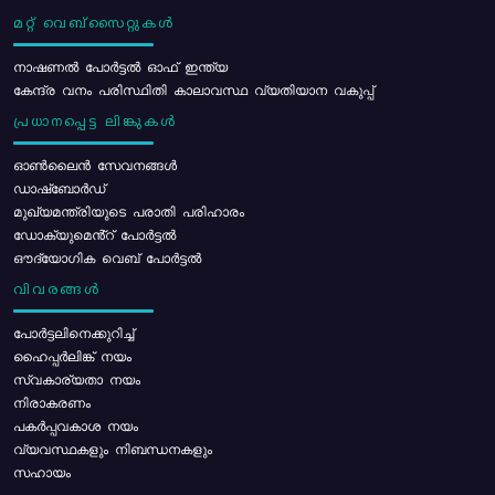
മറ്റ് വെബ്സൈറ്റുകൾ
നാഷണൽ പോർട്ടൽ ഓഫ് ഇന്ത്യ
കേന്ദ്ര വനം പരിസ്ഥിതി കാലാവസ്ഥ വ്യതിയാന വകുപ്പ്
പ്രധാനപ്പെട്ട ലിങ്കുകൾ
ഓൺലൈൻ സേവനങ്ങൾ
ഡാഷ്ബോർഡ്
മുഖ്യമന്ത്രിയുടെ പരാതി പരിഹാരം
ഡോക്യുമെൻ്റ് പോർട്ടൽ
ഔദ്യോഗിക വെബ് പോർട്ടൽ
വിവരങ്ങൾ
പോര്‍ട്ടലിനെക്കുറിച്ച്
ഹൈപ്പർലിങ്ക് നയം
സ്വകാര്യതാ നയം
നിരാകരണം
പകർപ്പവകാശ നയം
വ്യവസ്ഥകളും നിബന്ധനകളും
സഹായം