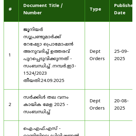
Document Title /
Published
#
Type
Number
Date
ജൂനിയർ
സൂപ്രണ്ടുമാർക്ക്
റേഷ്യോ പ്രൊമോഷൻ
അനുവദിച്ച് ഉത്തരവ്
Dept
25-09-
1
പുറപ്പെടുവിക്കുന്നത് -
Orders
2025
സംബന്ധിച്ച് .നമ്പർ.ഇ3-
1524/2023
തീയതി:24.09.2025
സർക്കിൾ തല വനം
Dept
20-08-
2
കായിക മേള 2025 -
Orders
2025
സംബന്ധിച്ച്
ഐ.എഫ്.എസ് -