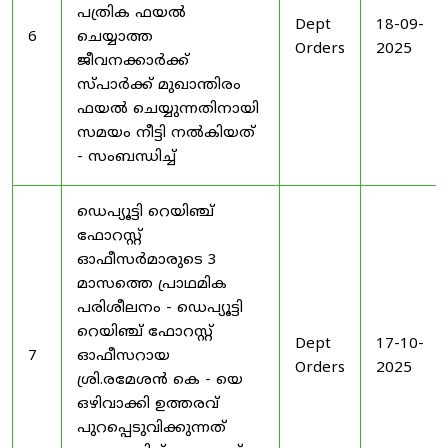
പത്രിക ഫയൽ
Dept
18-09-
6
ചെയ്യാത്ത
Orders
2025
ജീവനക്കാർക്ക്
സ്പാർക്ക് മുഖാന്തിരം
ഫയൽ ചെയ്യുന്നതിനായി
സമയം നീട്ടി നൽകിയത്
- സംബന്ധിച്ച്
ഡെപ്യൂട്ടി റെയിഞ്ച്
ഫോറസ്റ്റ്
ഓഫീസർമാരുടെ 3
മാസത്തെ പ്രാഥമിക
പരിശീലനം - ഡെപ്യൂട്ടി
റെയിഞ്ച് ഫോറസ്റ്റ്
Dept
17-10-
7
ഓഫീസറായ
Orders
2025
ശ്രി.രമേശൻ കെ - യെ
ഒഴിവാക്കി ഉത്തരവ്
പുറപ്പെടുവിക്കുന്നത്