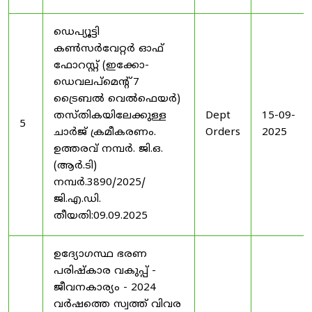
ഡെപ്യൂട്ടി
കൺസർവേറ്റർ ഓഫ്
ഫോറസ്റ്റ് (ഇക്കോ-
ഡെവലപ്മെന്റ് 7
ട്രൈബൽ വെൽഫെയർ)
തസ്തികയിലേക്കുള്ള
Dept
15-09-
5
ചാർജ് ക്രമീകരണം.
Orders
2025
ഉത്തരവ് നമ്പർ. ജി.ഒ.
(ആർ.ടി)
നമ്പർ.3890/2025/
ജി.എ.ഡി.
തീയതി:09.09.2025
ഉദ്യോഗസ്ഥ ഭരണ
പരിഷ്കാര വകുപ്പ് -
ജീവനകാര്യം - 2024
വർഷത്തെ സ്വത്ത് വിവര