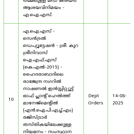
തമ്മിലുള്ള മിഡ് കരിയർ
ആശയവിനിമയം -
എ.ഐ.എസ്.
എ.ഐ.എസ് -
സെൻട്രൽ
ഡെപ്യൂട്ടേഷൻ - ശ്രീ. കുറ
ശ്രീനിവാസ്
ഐ.എഫ്.എസ്
(കെ.എൽ-2015) -
ഹൈദരാബാദിലെ
രാജേന്ദ്ര നഗറിൽ
നാഷണൽ ഇൻസ്റ്റിറ്റ്യൂട്ട്
ഓഫ് പ്ലാന്റ് ഹെൽത്ത്
Dept
14-08-
10
മാനേജ്‌മെന്റിൽ
Orders
2025
(എൻ.ഐ.പി.എച്ച്.എം)
രജിസ്ട്രാർ
തസ്തികയിലേക്കുള്ള
നിയമനം - സംസ്ഥാന