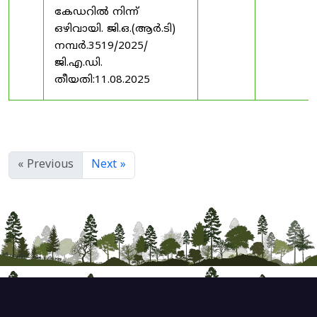
കേഡറിൽ നിന്ന്
ഒഴിവായി. ജി.ഒ.(ആർ.ടി)
നമ്പർ.3519/2025/
ജി.എ.ഡി.
തീയതി:11.08.2025
« Previous
Next »