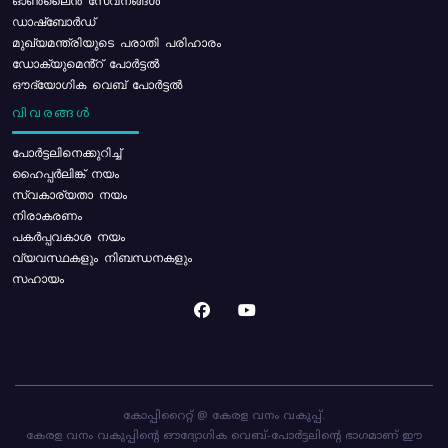
ഓൺലൈൻ സേവനങ്ങൾ
ഡാഷ്ബോർഡ്
മുഖ്യമന്ത്രിയുടെ പരാതി പരിഹാരം
ഡോക്യുമെൻ്റ് പോർട്ടൽ
ഔദ്യോഗിക വെബ് പോർട്ടൽ
വിവരങ്ങൾ
പോര്‍ട്ടലിനെക്കുറിച്ച്
ഹൈപ്പർലിങ്ക് നയം
സ്വകാര്യതാ നയം
നിരാകരണം
പകർപ്പവകാശ നയം
വ്യവസ്ഥകളും നിബന്ധനകളും
സഹായം
കോപ്പിറൈറ്റ് @ കേരള വനം വകുപ്പ്.
കേരള വനം വകുപ്പിന്റെ ഔദ്യോഗിക വെബ്-പോർട്ടലിന്റെ ഭാഗമാണ് ഈ