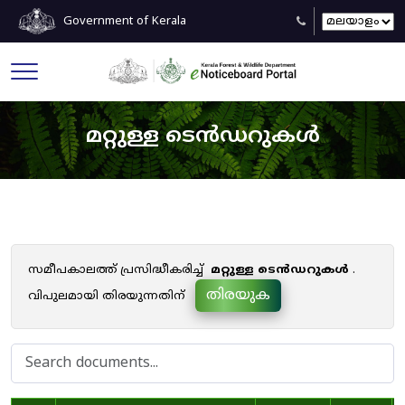
Government of Kerala
മറ്റുള്ള ടെൻഡറുകൾ
സമീപകാലത്ത് പ്രസിദ്ധീകരിച്ച്
മറ്റുള്ള ടെൻഡറുകൾ
.
തിരയുക
വിപുലമായി തിരയുന്നതിന്