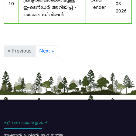
പ്രവൃത്തികൾക്കായുള്ള
Other
10
08-
ഇ-ടെൻഡർ അറിയിപ്പ് -
Tender
2026
തെന്മല ഡിവിഷൻ
« Previous
Next »
മറ്റ് വെബ്സൈറ്റുകൾ
നാഷണൽ പോർട്ടൽ ഓഫ് ഇന്ത്യ