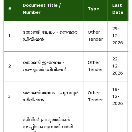
Document Title /
Last
#
Type
Number
Date
29-
തോണ്ടി ലേലം - നെന്മാറ
Other
1
12-
ഡിവിഷൻ
Tender
2026
22-
തൊണ്ടി ഇ-ലേലം -
Other
2
12-
വാഴച്ചാൽ ഡിവിഷൻ
Tender
2026
18-
തൊണ്ടി ലേലം - പുനലൂർ
Other
3
12-
ഡിവിഷൻ
Tender
2026
സിവിൽ പ്രവൃത്തികൾ
നടപ്പിലാക്കുന്നതിനായി