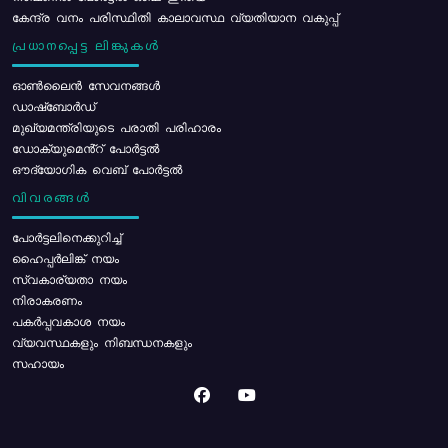
കേന്ദ്ര വനം പരിസ്ഥിതി കാലാവസ്ഥ വ്യതിയാന വകുപ്പ്
പ്രധാനപ്പെട്ട ലിങ്കുകൾ
ഓൺലൈൻ സേവനങ്ങൾ
ഡാഷ്ബോർഡ്
മുഖ്യമന്ത്രിയുടെ പരാതി പരിഹാരം
ഡോക്യുമെൻ്റ് പോർട്ടൽ
ഔദ്യോഗിക വെബ് പോർട്ടൽ
വിവരങ്ങൾ
പോര്‍ട്ടലിനെക്കുറിച്ച്
ഹൈപ്പർലിങ്ക് നയം
സ്വകാര്യതാ നയം
നിരാകരണം
പകർപ്പവകാശ നയം
വ്യവസ്ഥകളും നിബന്ധനകളും
സഹായം