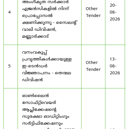
അംഗീകൃത സർക്കാർ
20-
ഏജൻസികളിൽ നിന്ന്
Other
4
08-
പ്രൊപ്പോസൽ
Tender
2026
ക്ഷണിക്കുന്നു - സൈലന്റ്
വാലി ഡിവിഷൻ,
മണ്ണാർക്കാട്
വനംവകുപ്പ്
പ്രവൃത്തികൾക്കായുള്ള
13-
Other
5
ഇ-ടെൻഡർ
08-
Tender
വിജ്ഞാപനം - തെന്മല
2026
ഡിവിഷൻ
ഓൺലൈൻ
സോഫ്റ്റ്‌വെയർ
ആപ്ലിക്കേഷന്റെ
സുരക്ഷാ ഓഡിറ്റിംഗും
സർട്ടിഫിക്കേഷനും