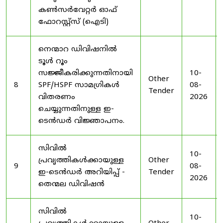
കൺസർവേറ്റർ ഓഫ്
ഫോറസ്റ്റ്സ് (ഐടി)
നെന്മാറ ഡിവിഷനിൽ
ടൂൾ റൂം
സജ്ജീകരിക്കുന്നതിനായി
10-
Other
8
SPF/HSPF സാമഗ്രികൾ
08-
Tender
വിതരണം
2026
ചെയ്യുന്നതിനുള്ള ഇ-
ടെൻഡർ വിജ്ഞാപനം.
സിവിൽ
10-
പ്രവൃത്തികൾക്കായുള്ള
Other
9
08-
ഇ-ടെൻഡർ അറിയിപ്പ് -
Tender
2026
തെന്മല ഡിവിഷൻ
സിവിൽ
10-