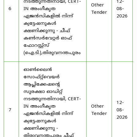
നടത്തുന്നതിനായി, CERT-
12-
Other
6
IN അംഗീകൃത
08-
Tender
ഏജൻസികളിൽ നിന്ന്
2026
ക്വട്ടേഷനുകൾ
ക്ഷണിക്കുന്നു - ചീഫ്
കൺസർവേറ്റർ ഓഫ്
ഫോറസ്റ്റ്സ്
(ഐ.ടി.),തിരുവനന്തപുരം
ഓൺലൈൻ
സോഫ്റ്റ്‌വെയർ
ആപ്ലിക്കേഷന്റെ
സുരക്ഷാ ഓഡിറ്റ്
നടത്തുന്നതിനായി, CERT-
12-
IN അംഗീകൃത
Other
7
08-
ഏജൻസികളിൽ നിന്ന്
Tender
2026
ക്വട്ടേഷനുകൾ
ക്ഷണിക്കുന്നു -
തിരുവനന്തപുരം ചീഫ്