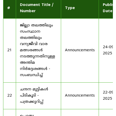
Document Title /
Publis
#
Type
Number
Date
ജില്ലാ തലത്തിലും
സംസ്ഥാന
തലത്തിലും
വന്യജീവി വാര
24-09-
21
മത്സരങ്ങൾ
Announcements
2025
നടത്തുന്നതിനുള്ള
അന്തിമ
നിർദ്ദേശങ്ങൾ -
സംബന്ധിച്ച്
ചന്ദന മുട്ടികൾ
22-09-
22
പിടികൂടി -
Announcements
2025
പത്രക്കുറിപ്പ്