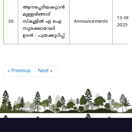
ആനപ്പേടിയകറ്റാൻ
മുള്ളരിങ്ങാട്
13-08-
30
സ്കൂളിൽ എ ഐ
Announcements
2025
സുരക്ഷാവേലി
ഉടൻ - പത്രക്കുറിപ്പ്
« Previous
Next »