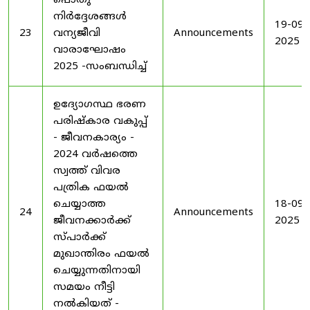
പൊതു
നിർദ്ദേശങ്ങൾ
19-09-
23
വന്യജീവി
Announcements
2025
വാരാഘോഷം
2025 -സംബന്ധിച്ച്
ഉദ്യോഗസ്ഥ ഭരണ
പരിഷ്കാര വകുപ്പ്
- ജീവനകാര്യം -
2024 വർഷത്തെ
സ്വത്ത് വിവര
പത്രിക ഫയൽ
ചെയ്യാത്ത
18-09-
24
Announcements
ജീവനക്കാർക്ക്
2025
സ്പാർക്ക്
മുഖാന്തിരം ഫയൽ
ചെയ്യുന്നതിനായി
സമയം നീട്ടി
നൽകിയത് -