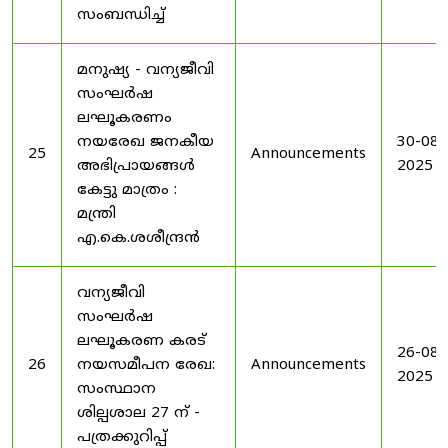
സംബന്ധിച്ച്
മനുഷ്യ - വന്യജീവി
സംഘർഷ
ലഘൂകരണം
നയരേഖ ജനകീയ
30-08-
25
Announcements
അഭിപ്രായങ്ങൾ
2025
കേട്ടു മാത്രം :
മന്ത്രി
എ.കെ.ശശീന്ദ്രൻ
വന്യജീവി
സംഘർഷ
ലഘൂകരണ കരട്
26-08-
26
നയസമീപന രേഖ:
Announcements
2025
സംസ്ഥാന
ശില്പശാല 27 ന് -
പത്രക്കുറിപ്പ്