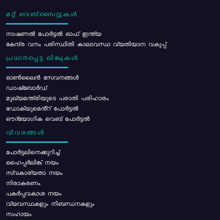
മറ്റ് വെബ്സൈറ്റുകൾ
നാഷണൽ പോർട്ടൽ ഓഫ് ഇന്ത്യ
കേന്ദ്ര വനം പരിസ്ഥിതി കാലാവസ്ഥ വ്യതിയാന വകുപ്പ്
പ്രധാനപ്പെട്ട ലിങ്കുകൾ
ഓൺലൈൻ സേവനങ്ങൾ
ഡാഷ്ബോർഡ്
മുഖ്യമന്ത്രിയുടെ പരാതി പരിഹാരം
ഡോക്യുമെൻ്റ് പോർട്ടൽ
ഔദ്യോഗിക വെബ് പോർട്ടൽ
വിവരങ്ങൾ
പോര്‍ട്ടലിനെക്കുറിച്ച്
ഹൈപ്പർലിങ്ക് നയം
സ്വകാര്യതാ നയം
നിരാകരണം
പകർപ്പവകാശ നയം
വ്യവസ്ഥകളും നിബന്ധനകളും
സഹായം