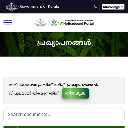
Government of Kerala
പ്രഖ്യാപനങ്ങൾ
സമീപകാലത്ത് പ്രസിദ്ധീകരിച്ച്
പ്രഖ്യാപനങ്ങൾ
.
തിരയുക
വിപുലമായി തിരയുന്നതിന്