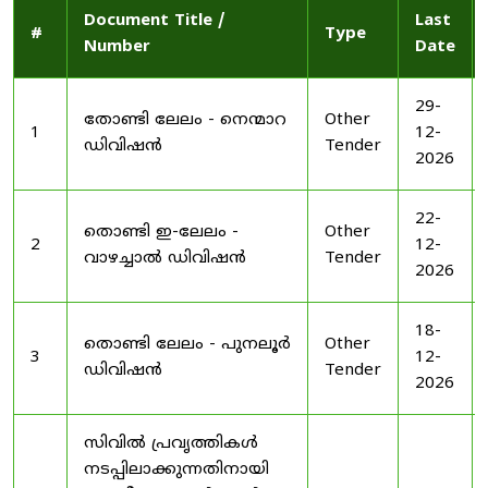
Document Title /
Last
#
Type
Number
Date
29-
തോണ്ടി ലേലം - നെന്മാറ
Other
1
12-
ഡിവിഷൻ
Tender
2026
22-
തൊണ്ടി ഇ-ലേലം -
Other
2
12-
വാഴച്ചാൽ ഡിവിഷൻ
Tender
2026
18-
തൊണ്ടി ലേലം - പുനലൂർ
Other
3
12-
ഡിവിഷൻ
Tender
2026
സിവിൽ പ്രവൃത്തികൾ
നടപ്പിലാക്കുന്നതിനായി