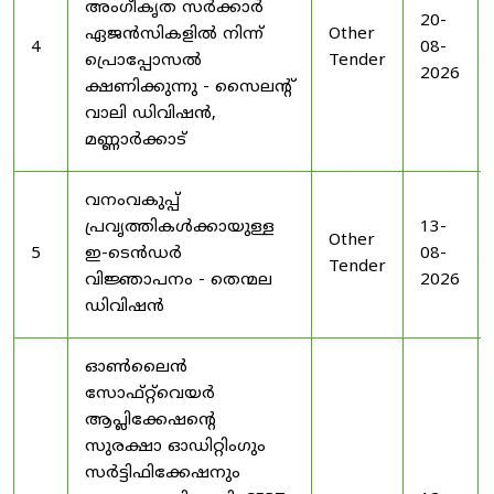
അംഗീകൃത സർക്കാർ
20-
ഏജൻസികളിൽ നിന്ന്
Other
4
08-
പ്രൊപ്പോസൽ
Tender
2026
ക്ഷണിക്കുന്നു - സൈലന്റ്
വാലി ഡിവിഷൻ,
മണ്ണാർക്കാട്
വനംവകുപ്പ്
പ്രവൃത്തികൾക്കായുള്ള
13-
Other
5
ഇ-ടെൻഡർ
08-
Tender
വിജ്ഞാപനം - തെന്മല
2026
ഡിവിഷൻ
ഓൺലൈൻ
സോഫ്റ്റ്‌വെയർ
ആപ്ലിക്കേഷന്റെ
സുരക്ഷാ ഓഡിറ്റിംഗും
സർട്ടിഫിക്കേഷനും