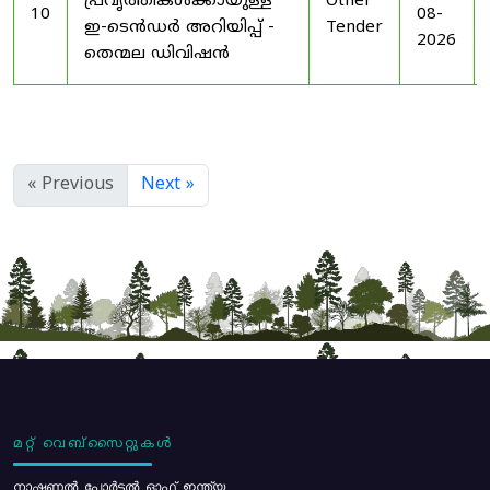
പ്രവൃത്തികൾക്കായുള്ള
Other
10
08-
ഇ-ടെൻഡർ അറിയിപ്പ് -
Tender
2026
തെന്മല ഡിവിഷൻ
« Previous
Next »
മറ്റ് വെബ്സൈറ്റുകൾ
നാഷണൽ പോർട്ടൽ ഓഫ് ഇന്ത്യ