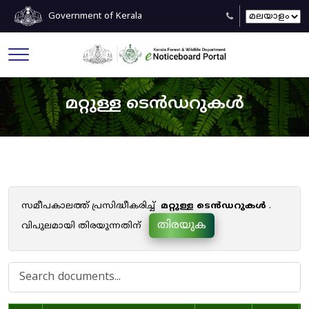
Government of Kerala
മറ്റുള്ള ടെൻഡറുകൾ
സമീപകാലത്ത് പ്രസിദ്ധീകരിച്ച്
മറ്റുള്ള ടെൻഡറുകൾ
.
തിരയുക
വിപുലമായി തിരയുന്നതിന്