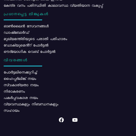
കേന്ദ്ര വനം പരിസ്ഥിതി കാലാവസ്ഥ വ്യതിയാന വകുപ്പ്
പ്രധാനപ്പെട്ട ലിങ്കുകൾ
ഓൺലൈൻ സേവനങ്ങൾ
ഡാഷ്ബോർഡ്
മുഖ്യമന്ത്രിയുടെ പരാതി പരിഹാരം
ഡോക്യുമെൻ്റ് പോർട്ടൽ
ഔദ്യോഗിക വെബ് പോർട്ടൽ
വിവരങ്ങൾ
പോര്‍ട്ടലിനെക്കുറിച്ച്
ഹൈപ്പർലിങ്ക് നയം
സ്വകാര്യതാ നയം
നിരാകരണം
പകർപ്പവകാശ നയം
വ്യവസ്ഥകളും നിബന്ധനകളും
സഹായം