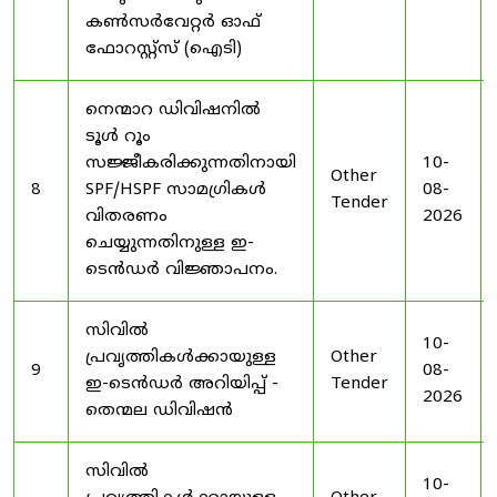
കൺസർവേറ്റർ ഓഫ്
ഫോറസ്റ്റ്സ് (ഐടി)
നെന്മാറ ഡിവിഷനിൽ
ടൂൾ റൂം
സജ്ജീകരിക്കുന്നതിനായി
10-
Other
8
SPF/HSPF സാമഗ്രികൾ
08-
Tender
വിതരണം
2026
ചെയ്യുന്നതിനുള്ള ഇ-
ടെൻഡർ വിജ്ഞാപനം.
സിവിൽ
10-
പ്രവൃത്തികൾക്കായുള്ള
Other
9
08-
ഇ-ടെൻഡർ അറിയിപ്പ് -
Tender
2026
തെന്മല ഡിവിഷൻ
സിവിൽ
10-