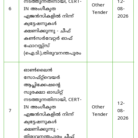
നടത്തുന്നതിനായി, CERT-
12-
Other
6
IN അംഗീകൃത
08-
Tender
ഏജൻസികളിൽ നിന്ന്
2026
ക്വട്ടേഷനുകൾ
ക്ഷണിക്കുന്നു - ചീഫ്
കൺസർവേറ്റർ ഓഫ്
ഫോറസ്റ്റ്സ്
(ഐ.ടി.),തിരുവനന്തപുരം
ഓൺലൈൻ
സോഫ്റ്റ്‌വെയർ
ആപ്ലിക്കേഷന്റെ
സുരക്ഷാ ഓഡിറ്റ്
നടത്തുന്നതിനായി, CERT-
12-
IN അംഗീകൃത
Other
7
08-
ഏജൻസികളിൽ നിന്ന്
Tender
2026
ക്വട്ടേഷനുകൾ
ക്ഷണിക്കുന്നു -
തിരുവനന്തപുരം ചീഫ്