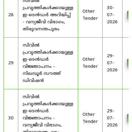
സിവിൽ
പ്രവൃത്തികൾക്കായുള്ള
30-
Other
28
ഇ-ടെൻഡർ അറിയിപ്പ്
07-
D
Tender
- വന്യജീവി വിഭാഗം,
2026
തിരുവനന്തപുരം
സിവിൽ
പ്രവൃത്തികൾക്കായുള്ള
29-
ഇ-ടെൻഡർ
Other
29
07-
D
വിജ്ഞാപനം -
Tender
2026
നിലമ്പൂർ സൗത്ത്
ഡിവിഷൻ
സിവിൽ
പ്രവൃത്തികൾക്കായുള്ള
ഇ-ടെൻഡർ
29-
Other
30
വിജ്ഞാപനം -
07-
D
Tender
വന്യജീവി വിഭാഗം,
2026