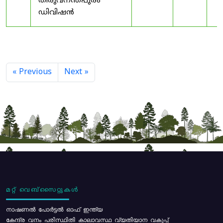
തിരുവനന്തപുരം
ഡിവിഷൻ
« Previous
Next »
മറ്റ് വെബ്സൈറ്റുകൾ
നാഷണൽ പോർട്ടൽ ഓഫ് ഇന്ത്യ
കേന്ദ്ര വനം പരിസ്ഥിതി കാലാവസ്ഥ വ്യതിയാന വകുപ്പ്