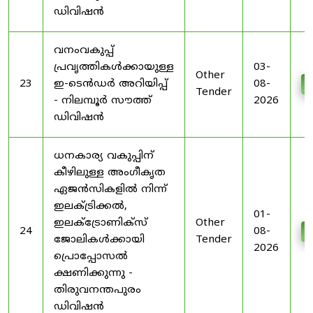
ഡിവിഷൻ
വനംവകുപ്പ്
പ്രവൃത്തികൾക്കായുള്ള
03-
Other
23
ഇ-ടെൻഡർ അറിയിപ്പ്
08-
D
Tender
- നിലമ്പൂർ സൗത്ത്
2026
ഡിവിഷൻ
ധനകാര്യ വകുപ്പിന്
കീഴിലുള്ള അംഗീകൃത
ഏജൻസികളിൽ നിന്ന്
ഇലക്ട്രിക്കൽ,
01-
ഇലക്ട്രോണിക്സ്
Other
24
08-
D
ജോലികൾക്കായി
Tender
2026
പ്രൊപ്പോസൽ
ക്ഷണിക്കുന്നു -
തിരുവനന്തപുരം
ഡിവിഷൻ