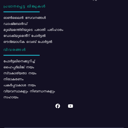
പ്രധാനപ്പെട്ട ലിങ്കുകൾ
ഓൺലൈൻ സേവനങ്ങൾ
ഡാഷ്ബോർഡ്
മുഖ്യമന്ത്രിയുടെ പരാതി പരിഹാരം
ഡോക്യുമെൻ്റ് പോർട്ടൽ
ഔദ്യോഗിക വെബ് പോർട്ടൽ
വിവരങ്ങൾ
പോര്‍ട്ടലിനെക്കുറിച്ച്
ഹൈപ്പർലിങ്ക് നയം
സ്വകാര്യതാ നയം
നിരാകരണം
പകർപ്പവകാശ നയം
വ്യവസ്ഥകളും നിബന്ധനകളും
സഹായം