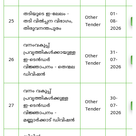
തടിയുടെ ഇ-ലേലം -
01-
Other
25
തടി വിൽപ്പന വിഭാഗം,
08-
D
Tender
തിരുവനന്തപുരം
2026
വനംവകുപ്പ്
പ്രവൃത്തികൾക്കായുള്ള
31-
Other
26
ഇ-ടെൻഡർ
07-
D
Tender
വിജ്ഞാപനം - തെന്മല
2026
ഡിവിഷൻ
വനം വകുപ്പ്
പ്രവൃത്തികൾക്കുള്ള
30-
Other
27
ഇ-ടെൻഡർ
07-
D
Tender
വിജ്ഞാപനം -
2026
മണ്ണാർക്കാട് ഡിവിഷൻ