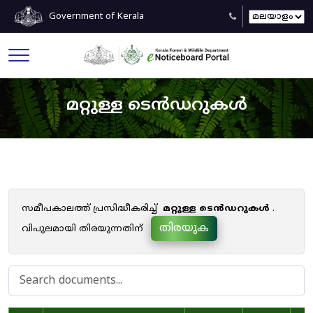
Government of Kerala
മറ്റുള്ള ടെൻഡറുകൾ
സമീപകാലത്ത് പ്രസിദ്ധീകരിച്ച്
മറ്റുള്ള ടെൻഡറുകൾ
.
തിരയുക
വിപുലമായി തിരയുന്നതിന്