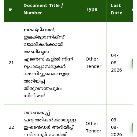
Document Title /
Last
#
Type
Ac
Number
Date
ഇലക്ട്രിക്കൽ,
ഇലക്ട്രോണിക്സ്
ജോലികൾക്കായി
അംഗീകൃത
04-
ഏജൻസികളിൽ നിന്ന്
Other
21
08-
D
പ്രൊപ്പോസലുകൾ
Tender
2026
ക്ഷണിച്ചുകൊണ്ടുള്ള
അറിയിപ്പ് -
തിരുവനന്തപുരം
ഡിവിഷൻ
വനംവകുപ്പ്
പ്രവൃത്തികൾക്കായുള്ള
03-
Other
22
ഇ-ടെൻഡർ അറിയിപ്പ്
08-
D
Tender
- നിലമ്പൂർ സൗത്ത്
2026