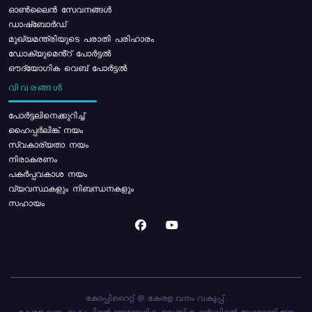
ഓൺലൈൻ സേവനങ്ങൾ
ഡാഷ്ബോർഡ്
മുഖ്യമന്ത്രിയുടെ പരാതി പരിഹാരം
ഡോക്യുമെൻ്റ് പോർട്ടൽ
ഔദ്യോഗിക വെബ് പോർട്ടൽ
വിവരങ്ങൾ
പോര്‍ട്ടലിനെക്കുറിച്ച്
ഹൈപ്പർലിങ്ക് നയം
സ്വകാര്യതാ നയം
നിരാകരണം
പകർപ്പവകാശ നയം
വ്യവസ്ഥകളും നിബന്ധനകളും
സഹായം
കോപ്പിറൈറ്റ് @ കേരള വനം വകുപ്പ്.