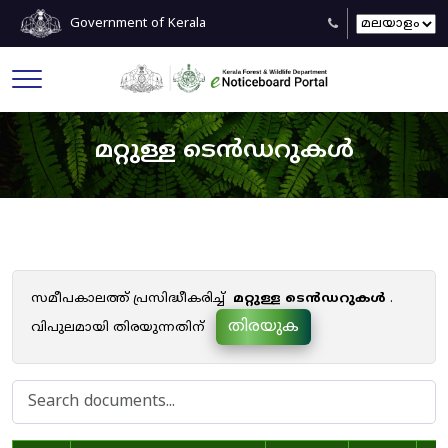
Government of Kerala
മറ്റുള്ള ടെൻഡറുകൾ
സമീപകാലത്ത് പ്രസിദ്ധീകരിച്ച്
മറ്റുള്ള ടെൻഡറുകൾ
.
തിരയുക
വിപുലമായി തിരയുന്നതിന്