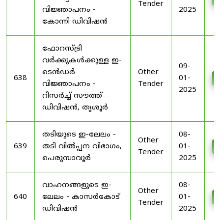
Tender
വിജ്ഞാപനം -
2025
കോന്നി ഡിവിഷൻ
ഫോറസ്ട്രി
വർക്കുകൾക്കുള്ള ഇ-
09-
ടെൻഡർ
Other
638
01-
വിജ്ഞാപനം -
Tender
2025
റിസർച്ച് സൗത്ത്
ഡിവിഷൻ, തൃശൂർ
തടിയുടെ ഇ-ലേലം -
08-
Other
639
തടി വിൽപ്പന വിഭാഗം,
01-
Tender
പെരുമ്പാവൂർ
2025
വാഹനങ്ങളുടെ ഇ-
08-
Other
640
ലേലം - കാസർകോട്
01-
Tender
ഡിവിഷൻ
2025