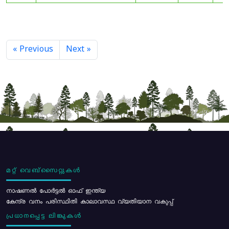
« Previous
Next »
മറ്റ് വെബ്സൈറ്റുകൾ
നാഷണൽ പോർട്ടൽ ഓഫ് ഇന്ത്യ
കേന്ദ്ര വനം പരിസ്ഥിതി കാലാവസ്ഥ വ്യതിയാന വകുപ്പ്
പ്രധാനപ്പെട്ട ലിങ്കുകൾ