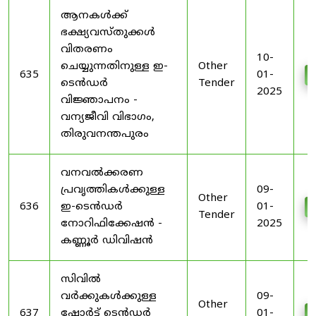
ആനകൾക്ക്
ഭക്ഷ്യവസ്തുക്കൾ
വിതരണം
10-
ചെയ്യുന്നതിനുള്ള ഇ-
Other
635
01-
ടെൻഡർ
Tender
2025
വിജ്ഞാപനം -
വന്യജീവി വിഭാഗം,
തിരുവനന്തപുരം
വനവൽക്കരണ
പ്രവൃത്തികൾക്കുള്ള
09-
Other
636
ഇ-ടെൻഡർ
01-
Tender
നോറിഫിക്കേഷൻ -
2025
കണ്ണൂർ ഡിവിഷൻ
സിവിൽ
വർക്കുകൾക്കുള്ള
09-
Other
637
ഷോർട്ട് ടെൻഡർ
01-