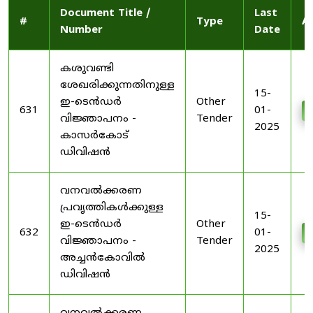
Document Title /
Last
#
Type
A
Number
Date
കശുവണ്ടി
ശേഖരിക്കുന്നതിനുള്ള
15-
ഇ-ടെൻഡർ
Other
631
01-
വിജ്ഞാപനം -
Tender
2025
കാസർകോട്
ഡിവിഷൻ
വനവൽക്കരണ
പ്രവൃത്തികൾക്കുള്ള
15-
ഇ-ടെൻഡർ
Other
632
01-
വിജ്ഞാപനം -
Tender
2025
അച്ചൻകോവിൽ
ഡിവിഷൻ