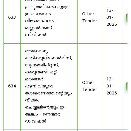
വനവൽക്കരണ
പ്രവൃത്തികൾക്കുള്ള
13-
ഇ-ടെൻഡർ
Other
633
01-
വിജ്ഞാപനം -
Tender
2025
മണ്ണാർക്കാട്
ഡിവിഷൻ
അക്കേഷ്യ
ഓറിക്കുലിഫോർമിസ്,
യൂക്കാലിപ്റ്റസ്,
കശുവണ്ടി, മറ്റ്
മരങ്ങൾ
13-
Other
634
എന്നിവയുടെ
01-
Tender
ശേഖരണത്തിൻ്റെയും
2025
നീക്കം
ചെയ്യലിൻ്റെയും ഇ-
ലേലം - നെന്മാറ
ഡിവിഷൻ