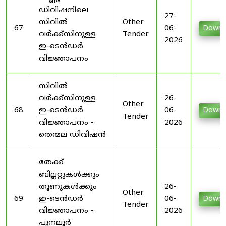
ഡിവിഷനിലെ
27-
സിവിൽ
Other
67
06-
Downl
വർക്ക്സിനുള്ള
Tender
2026
ഇ-ടെൻഡർ
വിജ്ഞാപനം
സിവിൽ
വർക്ക്സിനുള്ള
26-
Other
68
ഇ-ടെൻഡർ
06-
Downl
Tender
വിജ്ഞാപനം -
2026
തെന്മല ഡിവിഷൻ
തേക്ക്
ബില്ലറ്റുകൾക്കും
തൂണുകൾക്കും
26-
Other
69
ഇ-ടെൻഡർ
06-
Downl
Tender
വിജ്ഞാപനം -
2026
പുനലൂർ