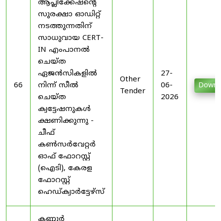
ആപ്ലിക്കേഷന്റെ
സുരക്ഷാ ഓഡിറ്റ്
നടത്തുന്നതിന്
സാധുവായ CERT-
IN എംപാനൽ
ചെയ്ത
ഏജൻസികളിൽ
27-
Other
66
നിന്ന് സീൽ
06-
Downl
Tender
ചെയ്ത
2026
ക്വട്ടേഷനുകൾ
ക്ഷണിക്കുന്നു -
ചീഫ്
കൺസർവേറ്റർ
ഓഫ് ഫോറസ്റ്റ്
(ഐടി), കേരള
ഫോറസ്റ്റ്
ഹെഡ്ക്വാർട്ടേഴ്സ്
കണ്ണൂർ