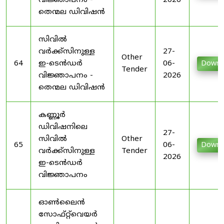
വിജ്ഞാപനം -
2026
തെന്മല ഡിവിഷൻ
സിവിൽ
വർക്ക്സിനുള്ള
27-
Other
64
ഇ-ടെൻഡർ
06-
Downl
Tender
വിജ്ഞാപനം -
2026
തെന്മല ഡിവിഷൻ
കണ്ണൂർ
ഡിവിഷനിലെ
27-
സിവിൽ
Other
65
06-
Downl
വർക്ക്സിനുള്ള
Tender
2026
ഇ-ടെൻഡർ
വിജ്ഞാപനം
ഓൺലൈൻ
സോഫ്റ്റ്‌വെയർ