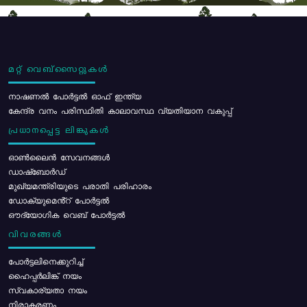
മറ്റ് വെബ്സൈറ്റുകൾ
നാഷണൽ പോർട്ടൽ ഓഫ് ഇന്ത്യ
കേന്ദ്ര വനം പരിസ്ഥിതി കാലാവസ്ഥ വ്യതിയാന വകുപ്പ്
പ്രധാനപ്പെട്ട ലിങ്കുകൾ
ഓൺലൈൻ സേവനങ്ങൾ
ഡാഷ്ബോർഡ്
മുഖ്യമന്ത്രിയുടെ പരാതി പരിഹാരം
ഡോക്യുമെൻ്റ് പോർട്ടൽ
ഔദ്യോഗിക വെബ് പോർട്ടൽ
വിവരങ്ങൾ
പോര്‍ട്ടലിനെക്കുറിച്ച്
ഹൈപ്പർലിങ്ക് നയം
സ്വകാര്യതാ നയം
നിരാകരണം