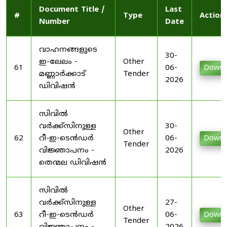
Document Title /
Last
#
Type
Action
Number
Date
വാഹനങ്ങളുടെ
30-
ഇ-ലേലം -
Other
61
06-
Downl
മണ്ണാർക്കാട്
Tender
2026
ഡിവിഷൻ
സിവിൽ
വർക്ക്സിനുള്ള
30-
Other
62
റീ-ഇ-ടെൻഡർ
06-
Downl
Tender
വിജ്ഞാപനം -
2026
തെന്മല ഡിവിഷൻ
സിവിൽ
വർക്ക്സിനുള്ള
27-
Other
63
റീ-ഇ-ടെൻഡർ
06-
Downl
Tender