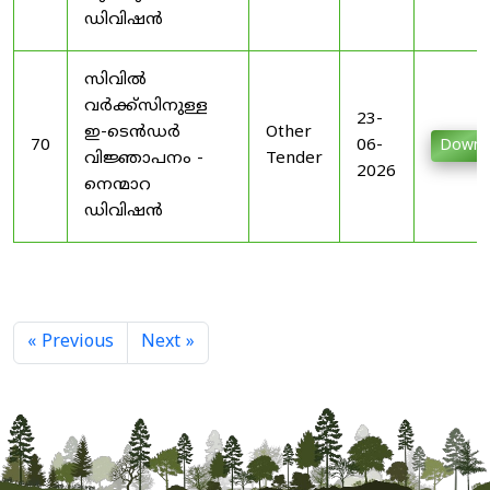
ഡിവിഷൻ
സിവിൽ
വർക്ക്സിനുള്ള
23-
ഇ-ടെൻഡർ
Other
70
06-
Downl
വിജ്ഞാപനം -
Tender
2026
നെന്മാറ
ഡിവിഷൻ
« Previous
Next »