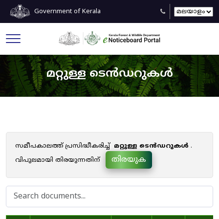
Government of Kerala
മറ്റുള്ള ടെൻഡറുകൾ
സമീപകാലത്ത് പ്രസിദ്ധീകരിച്ച്
മറ്റുള്ള ടെൻഡറുകൾ
.
തിരയുക
വിപുലമായി തിരയുന്നതിന്