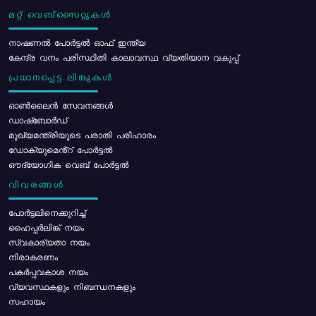
മറ്റ് വെബ്സൈറ്റുകൾ
നാഷണൽ പോർട്ടൽ ഓഫ് ഇന്ത്യ
കേന്ദ്ര വനം പരിസ്ഥിതി കാലാവസ്ഥ വ്യതിയാന വകുപ്പ്
പ്രധാനപ്പെട്ട ലിങ്കുകൾ
ഓൺലൈൻ സേവനങ്ങൾ
ഡാഷ്ബോർഡ്
മുഖ്യമന്ത്രിയുടെ പരാതി പരിഹാരം
ഡോക്യുമെൻ്റ് പോർട്ടൽ
ഔദ്യോഗിക വെബ് പോർട്ടൽ
വിവരങ്ങൾ
പോര്‍ട്ടലിനെക്കുറിച്ച്
ഹൈപ്പർലിങ്ക് നയം
സ്വകാര്യതാ നയം
നിരാകരണം
പകർപ്പവകാശ നയം
വ്യവസ്ഥകളും നിബന്ധനകളും
സഹായം