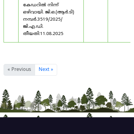
കേഡറിൽ നിന്ന്
ഒഴിവായി. ജി.ഒ.(ആർ.ടി)
നമ്പർ.3519/2025/
ജി.എ.ഡി.
തീയതി:11.08.2025
« Previous
Next »