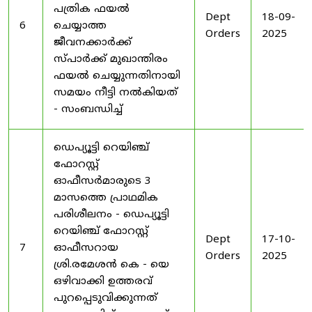
പത്രിക ഫയൽ
Dept
18-09-
6
ചെയ്യാത്ത
Orders
2025
ജീവനക്കാർക്ക്
സ്പാർക്ക് മുഖാന്തിരം
ഫയൽ ചെയ്യുന്നതിനായി
സമയം നീട്ടി നൽകിയത്
- സംബന്ധിച്ച്
ഡെപ്യൂട്ടി റെയിഞ്ച്
ഫോറസ്റ്റ്
ഓഫീസർമാരുടെ 3
മാസത്തെ പ്രാഥമിക
പരിശീലനം - ഡെപ്യൂട്ടി
റെയിഞ്ച് ഫോറസ്റ്റ്
Dept
17-10-
7
ഓഫീസറായ
Orders
2025
ശ്രി.രമേശൻ കെ - യെ
ഒഴിവാക്കി ഉത്തരവ്
പുറപ്പെടുവിക്കുന്നത്