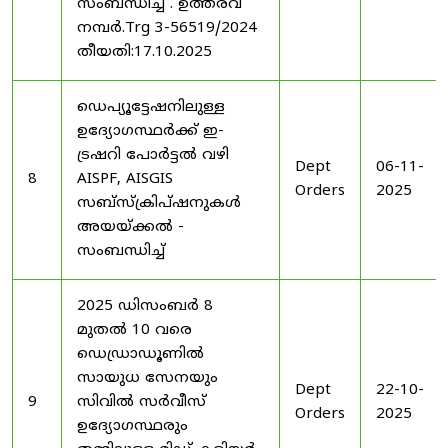
സംബന്ധിച്ച് . ഉത്തരവ്
നമ്പർ.Trg 3-56519/2024
തീയതി:17.10.2025
ഡെപ്യൂട്ടേഷനിലുള്ള
ഉദ്യോഗസ്ഥർക്ക് ഇ-
ട്രഷറി പോർട്ടൽ വഴി
Dept
06-11-
8
AISPF, AISGIS
Orders
2025
സബ്‌സ്‌ക്രിപ്‌ഷനുകൾ
അയയ്ക്കൽ -
സംബന്ധിച്ച്
2025 ഡിസംബർ 8
മുതൽ 10 വരെ
ഡെഡ്രാഡൂണിൽ
സായുധ സേനയും
Dept
22-10-
9
സിവിൽ സർവീസ്
Orders
2025
ഉദ്യോഗസ്ഥരും