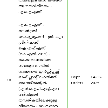
തമ്മിലുള്ള മിഡ് കരിയർ
ആശയവിനിമയം -
എ.ഐ.എസ്.
എ.ഐ.എസ് -
സെൻട്രൽ
ഡെപ്യൂട്ടേഷൻ - ശ്രീ. കുറ
ശ്രീനിവാസ്
ഐ.എഫ്.എസ്
(കെ.എൽ-2015) -
ഹൈദരാബാദിലെ
രാജേന്ദ്ര നഗറിൽ
നാഷണൽ ഇൻസ്റ്റിറ്റ്യൂട്ട്
ഓഫ് പ്ലാന്റ് ഹെൽത്ത്
Dept
14-08-
10
മാനേജ്‌മെന്റിൽ
Orders
2025
(എൻ.ഐ.പി.എച്ച്.എം)
രജിസ്ട്രാർ
തസ്തികയിലേക്കുള്ള
നിയമനം - സംസ്ഥാന