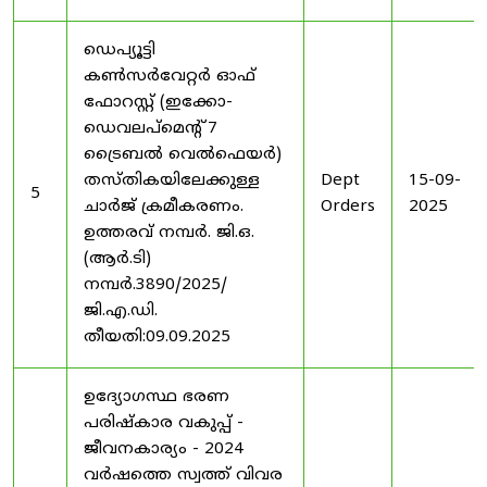
ഡെപ്യൂട്ടി
കൺസർവേറ്റർ ഓഫ്
ഫോറസ്റ്റ് (ഇക്കോ-
ഡെവലപ്മെന്റ് 7
ട്രൈബൽ വെൽഫെയർ)
തസ്തികയിലേക്കുള്ള
Dept
15-09-
5
ചാർജ് ക്രമീകരണം.
Orders
2025
ഉത്തരവ് നമ്പർ. ജി.ഒ.
(ആർ.ടി)
നമ്പർ.3890/2025/
ജി.എ.ഡി.
തീയതി:09.09.2025
ഉദ്യോഗസ്ഥ ഭരണ
പരിഷ്കാര വകുപ്പ് -
ജീവനകാര്യം - 2024
വർഷത്തെ സ്വത്ത് വിവര