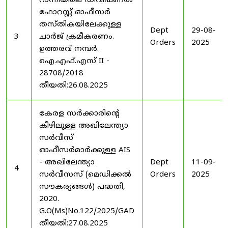
റാന്നിയിലെ ഡിവിഷണൽ
ഫോറസ്റ്റ് ഓഫീസർ
തസ്തികയിലേക്കുള്ള
Dept
29-08-
3
ചാർജ് ക്രമീകരണം.
Orders
2025
ഉത്തരവ് നമ്പർ.
ഐ.എഫ്.എസ് II -
28708/2018
തീയതി:26.08.2025
കേരള സർക്കാരിന്റെ
കീഴിലുള്ള അഖിലേന്ത്യാ
സർവീസ്
ഓഫീസർമാർക്കുള്ള AIS
- അഖിലേന്ത്യാ
Dept
11-09-
4
സർവീസസ് (മെഡിക്കൽ
Orders
2025
സൗകര്യങ്ങൾ) പദ്ധതി,
2020.
G.O(Ms)No.122/2025/GAD
തീയതി:27.08.2025