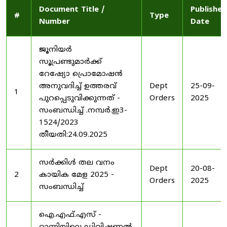
Document Title /
Published
#
Type
Number
Date
ജൂനിയർ
സൂപ്രണ്ടുമാർക്ക്
റേഷ്യോ പ്രൊമോഷൻ
അനുവദിച്ച് ഉത്തരവ്
Dept
25-09-
1
പുറപ്പെടുവിക്കുന്നത് -
Orders
2025
സംബന്ധിച്ച് .നമ്പർ.ഇ3-
1524/2023
തീയതി:24.09.2025
സർക്കിൾ തല വനം
Dept
20-08-
2
കായിക മേള 2025 -
Orders
2025
സംബന്ധിച്ച്
ഐ.എഫ്.എസ് -