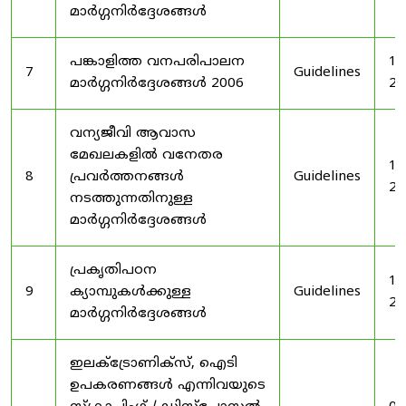
മാർഗ്ഗനിർദ്ദേശങ്ങൾ
പങ്കാളിത്ത വനപരിപാലന
19
7
Guidelines
മാർഗ്ഗനിർദ്ദേശങ്ങൾ 2006
20
വന്യജീവി ആവാസ
മേഖലകളിൽ വനേതര
19
8
പ്രവർത്തനങ്ങൾ
Guidelines
20
നടത്തുന്നതിനുള്ള
മാർഗ്ഗനിർദ്ദേശങ്ങൾ
പ്രകൃതിപഠന
19
9
ക്യാമ്പുകൾക്കുള്ള
Guidelines
20
മാർഗ്ഗനിർദ്ദേശങ്ങൾ
ഇലക്‌ട്രോണിക്‌സ്, ഐടി
ഉപകരണങ്ങൾ എന്നിവയുടെ