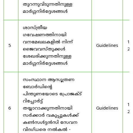
തുറന്നുവിടുന്നതിനുള്ള
മാർഗ്ഗനിർദ്ദേശങ്ങൾ
ശാസ്ത്രീയ
ഗവേഷണത്തിനായി
വനമേഖലകളിൽ നിന്ന്
19
5
Guidelines
ജൈവവസ്തുക്കൾ
20
ശേഖരിക്കുന്നതിനുള്ള
മാർഗ്ഗനിർദ്ദേശങ്ങൾ
സംസ്ഥാന ആസൂത്രണ
ബോർഡിൻ്റെ
പിന്തുണയോടെ പ്രോജക്ട്
റിപ്പോർട്ട്
19
6
തയ്യാറാക്കുന്നതിനായി
Guidelines
20
സർക്കാർ വകുപ്പുകൾക്ക്
കൺസൾട്ടൻസി സേവന
വിദഗ്ധരെ നൽകൽ -