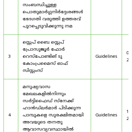
സംബന്ധിച്ചുള്ള
പൊതുമാർഗ്ഗനിർദ്ദേശങ്ങൾ
ഭേദഗതി വരുത്തി ഉത്തരവ്
പുറപ്പെടുവിക്കുന്നു നമ
സ്റ്റെപ് ബൈ സ്റ്റെപ്
പ്രോസുജൂർ ഫോർ
03
3
റെസ്‌പോണ്ടിങ് ടു
Guidelines
20
കോംപ്രമൈസ് ഓഫ്
സിസ്റ്റംസ്
മനുഷ്യവാസ
മേഖലകളിൽനിന്നും
സർട്ടിഫൈഡ് സ്നേക്ക്
ഹാൻഡ്‌ലർമാർ പിടിക്കുന്ന
19
4
പാമ്പുകളെ സുരക്ഷിതമായി
Guidelines
20
അവയുടെ തനതു
ആവാസവ്യവസ്ഥായിൽ