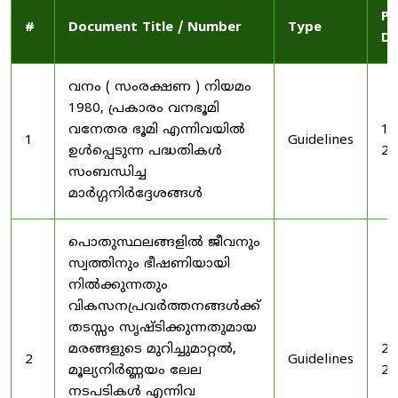
Pu
#
Document Title / Number
Type
Da
വനം ( സംരക്ഷണ ) നിയമം
1980, പ്രകാരം വനഭൂമി
വനേതര ഭൂമി എന്നിവയിൽ
19
1
Guidelines
ഉൾപ്പെടുന്ന പദ്ധതികൾ
20
സംബന്ധിച്ച
മാർഗ്ഗനിർദ്ദേശങ്ങൾ
പൊതുസ്ഥലങ്ങളിൽ ജീവനും
സ്വത്തിനും ഭീഷണിയായി
നിൽക്കുന്നതും
വികസനപ്രവർത്തനങ്ങൾക്ക്
തടസ്സം സൃഷ്ടിക്കുന്നതുമായ
മരങ്ങളുടെ മുറിച്ചുമാറ്റൽ,
20
2
Guidelines
മൂല്യനിർണ്ണയം ലേല
20
നടപടികൾ എന്നിവ