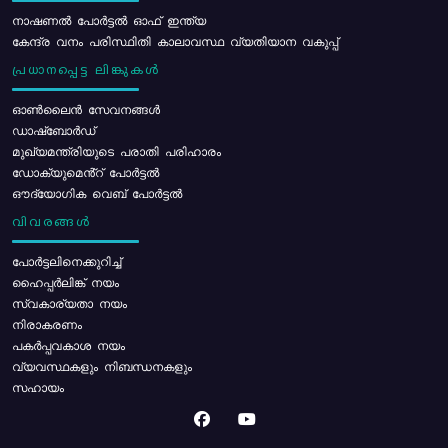
നാഷണൽ പോർട്ടൽ ഓഫ് ഇന്ത്യ
കേന്ദ്ര വനം പരിസ്ഥിതി കാലാവസ്ഥ വ്യതിയാന വകുപ്പ്
പ്രധാനപ്പെട്ട ലിങ്കുകൾ
ഓൺലൈൻ സേവനങ്ങൾ
ഡാഷ്ബോർഡ്
മുഖ്യമന്ത്രിയുടെ പരാതി പരിഹാരം
ഡോക്യുമെൻ്റ് പോർട്ടൽ
ഔദ്യോഗിക വെബ് പോർട്ടൽ
വിവരങ്ങൾ
പോര്‍ട്ടലിനെക്കുറിച്ച്
ഹൈപ്പർലിങ്ക് നയം
സ്വകാര്യതാ നയം
നിരാകരണം
പകർപ്പവകാശ നയം
വ്യവസ്ഥകളും നിബന്ധനകളും
സഹായം