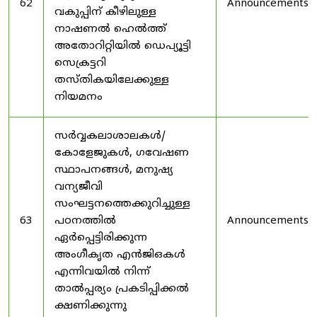
62
Announcements
വകുപ്പിന് കീഴിലുള്ള
നാഷണൽ ഹെൽത്ത്
അതോറിറ്റിയിൽ ഡെപ്യൂട്ടി
സെക്രട്ടറി
തസ്തികയിലേക്കുള്ള
നിയമനം
സർവ്വകലാശാലകൾ/
കോളേജുകൾ, ഗവേഷണ
സ്ഥാപനങ്ങൾ, മനുഷ്യ
വന്യജീവി
സംഘട്ടനത്തെക്കുറിച്ചുള്ള
63
പഠനത്തിൽ
Announcements
ഏർപ്പെട്ടിരിക്കുന്ന
അംഗീകൃത എൻജിഒകൾ
എന്നിവയിൽ നിന്ന്
താൽപ്പര്യം പ്രകടിപ്പിക്കൽ
ക്ഷണിക്കുന്നു