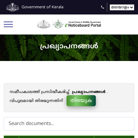
Government of Kerala
പ്രഖ്യാപനങ്ങൾ
സമീപകാലത്ത് പ്രസിദ്ധീകരിച്ച്
പ്രഖ്യാപനങ്ങൾ
.
തിരയുക
വിപുലമായി തിരയുന്നതിന്