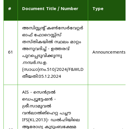
#
Document Title / Number
Type
അസിസ്റ്റന്റ് കൺസേർവേറ്റർ
ഓഫ് ഫോറെസ്റ്റ്സ്
തസ്തികയിൽ സ്ഥലം മാറ്റം
അനുവദിച്ച് - ഉത്തരവ്
61
Announcements
പുറപ്പെടുവിക്കുന്നു
.നമ്പർ.സ.ഉ.
(സാധാ)നം.510/2024/F&WLD
തീയതി:05.12.2024
AIS - സെൻട്രൽ
ഡെപ്യൂട്ടേഷൻ -
ശ്രീ.സാമുവൽ
വൻലാൽങ്‌ഹെറ്റ പച്ചൗ
IFS(KL:2013)- ഡൽഹിയിലെ
ആരോഗ്യ കുടുംബക്ഷേമ