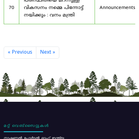
പരിസ്ഥിതിയെ മറന്നുള്ള
70
വികസനം നമ്മെ പിന്നോട്ട്
Announcements
നയിക്കും : വനം മന്ത്രി
« Previous
Next »
മറ്റ് വെബ്സൈറ്റുകൾ
നാഷണൽ പോർട്ടൽ ഓഫ് ഇന്ത്യ