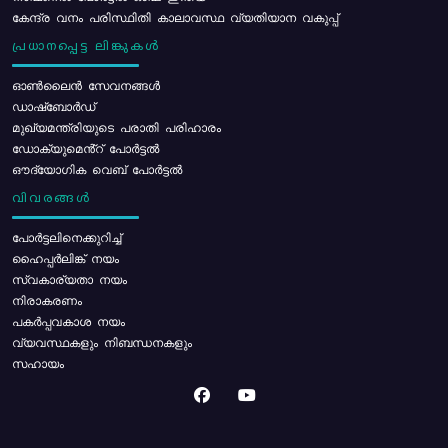
കേന്ദ്ര വനം പരിസ്ഥിതി കാലാവസ്ഥ വ്യതിയാന വകുപ്പ്
പ്രധാനപ്പെട്ട ലിങ്കുകൾ
ഓൺലൈൻ സേവനങ്ങൾ
ഡാഷ്ബോർഡ്
മുഖ്യമന്ത്രിയുടെ പരാതി പരിഹാരം
ഡോക്യുമെൻ്റ് പോർട്ടൽ
ഔദ്യോഗിക വെബ് പോർട്ടൽ
വിവരങ്ങൾ
പോര്‍ട്ടലിനെക്കുറിച്ച്
ഹൈപ്പർലിങ്ക് നയം
സ്വകാര്യതാ നയം
നിരാകരണം
പകർപ്പവകാശ നയം
വ്യവസ്ഥകളും നിബന്ധനകളും
സഹായം