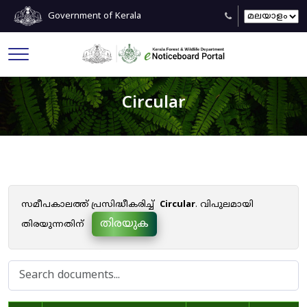
Government of Kerala
Circular
സമീപകാലത്ത് പ്രസിദ്ധീകരിച്ച്
Circular
. വിപുലമായി
തിരയുക
തിരയുന്നതിന്