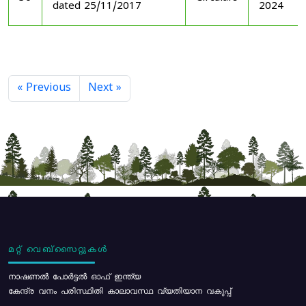
dated 25/11/2017
2024
« Previous
Next »
മറ്റ് വെബ്സൈറ്റുകൾ
നാഷണൽ പോർട്ടൽ ഓഫ് ഇന്ത്യ
കേന്ദ്ര വനം പരിസ്ഥിതി കാലാവസ്ഥ വ്യതിയാന വകുപ്പ്