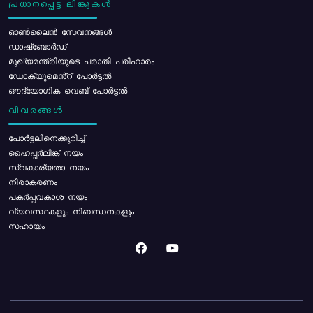
പ്രധാനപ്പെട്ട ലിങ്കുകൾ
ഓൺലൈൻ സേവനങ്ങൾ
ഡാഷ്ബോർഡ്
മുഖ്യമന്ത്രിയുടെ പരാതി പരിഹാരം
ഡോക്യുമെൻ്റ് പോർട്ടൽ
ഔദ്യോഗിക വെബ് പോർട്ടൽ
വിവരങ്ങൾ
പോര്‍ട്ടലിനെക്കുറിച്ച്
ഹൈപ്പർലിങ്ക് നയം
സ്വകാര്യതാ നയം
നിരാകരണം
പകർപ്പവകാശ നയം
വ്യവസ്ഥകളും നിബന്ധനകളും
സഹായം