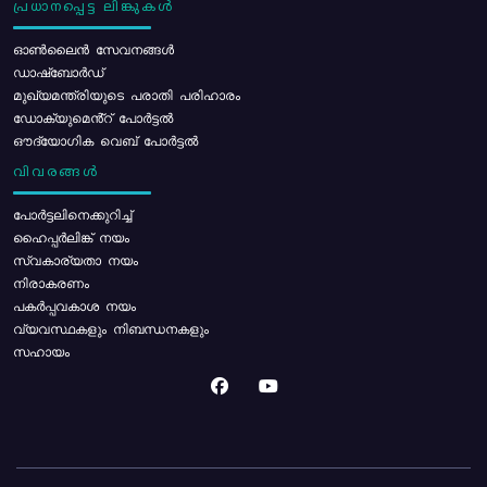
പ്രധാനപ്പെട്ട ലിങ്കുകൾ
ഓൺലൈൻ സേവനങ്ങൾ
ഡാഷ്ബോർഡ്
മുഖ്യമന്ത്രിയുടെ പരാതി പരിഹാരം
ഡോക്യുമെൻ്റ് പോർട്ടൽ
ഔദ്യോഗിക വെബ് പോർട്ടൽ
വിവരങ്ങൾ
പോര്‍ട്ടലിനെക്കുറിച്ച്
ഹൈപ്പർലിങ്ക് നയം
സ്വകാര്യതാ നയം
നിരാകരണം
പകർപ്പവകാശ നയം
വ്യവസ്ഥകളും നിബന്ധനകളും
സഹായം