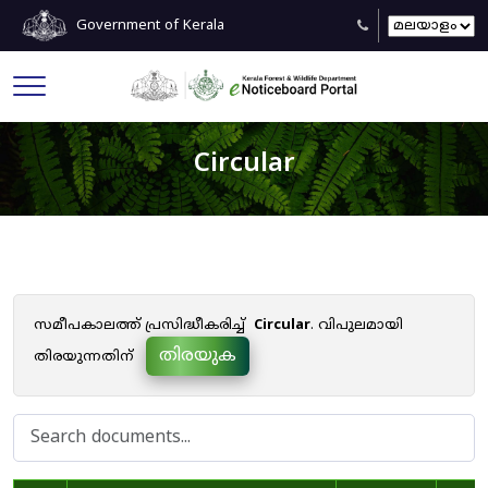
Government of Kerala
Circular
സമീപകാലത്ത് പ്രസിദ്ധീകരിച്ച്
Circular
. വിപുലമായി
തിരയുക
തിരയുന്നതിന്