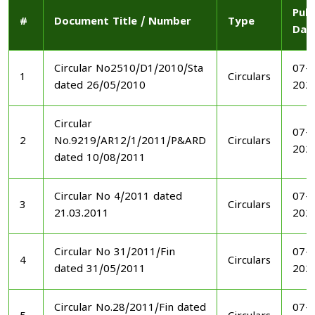
Publ
#
Document Title / Number
Type
Dat
Circular No2510/D1/2010/Sta
07-1
1
Circulars
dated 26/05/2010
202
Circular
07-1
2
No.9219/AR12/1/2011/P&ARD
Circulars
202
dated 10/08/2011
Circular No 4/2011 dated
07-1
3
Circulars
21.03.2011
202
Circular No 31/2011/Fin
07-1
4
Circulars
dated 31/05/2011
202
Circular No.28/2011/Fin dated
07-1