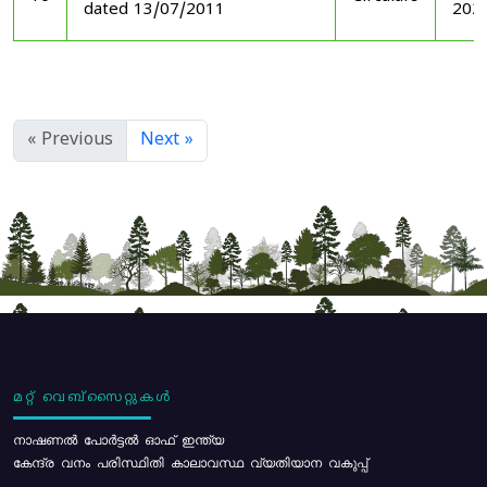
dated 13/07/2011
202
« Previous
Next »
മറ്റ് വെബ്സൈറ്റുകൾ
നാഷണൽ പോർട്ടൽ ഓഫ് ഇന്ത്യ
കേന്ദ്ര വനം പരിസ്ഥിതി കാലാവസ്ഥ വ്യതിയാന വകുപ്പ്