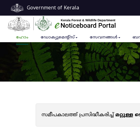
Government of Kerala
ഹോം
ഡോക്യുമെൻ്റ്സ്
സേവനങ്ങൾ
ബന
സമീപകാലത്ത് പ്രസിദ്ധീകരിച്ച്
മറ്റുള്