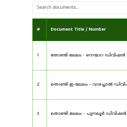
#
Document Title / Number
1
തോണ്ടി ലേലം - നെന്മാറ ഡിവിഷൻ
2
തൊണ്ടി ഇ-ലേലം - വാഴച്ചാൽ ഡിവ
3
തൊണ്ടി ലേലം - പുനലൂർ ഡിവിഷൻ