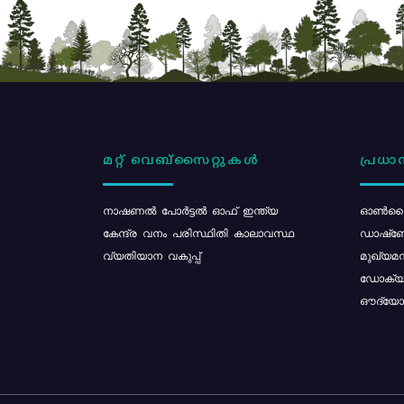
മറ്റ് വെബ്സൈറ്റുകൾ
പ്രധാന
നാഷണൽ പോർട്ടൽ ഓഫ് ഇന്ത്യ
ഓൺലൈ
കേന്ദ്ര വനം പരിസ്ഥിതി കാലാവസ്ഥ
ഡാഷ്ബ
വ്യതിയാന വകുപ്പ്
മുഖ്യമന
ഡോക്യു
ഔദ്യോഗ