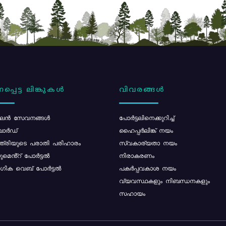
പ്പെട്ട ലിങ്കുകൾ
വിവരങ്ങൾ
ൻ സേവനങ്ങൾ
പോര്‍ട്ടലിനെക്കുറിച്ച്
ോർഡ്
ഹൈപ്പർലിങ്ക് നയം
്ത്രിയുടെ പരാതി പരിഹാരം
സ്വകാര്യതാ നയം
മെൻ്റ് പോർട്ടൽ
നിരാകരണം
ിക വെബ് പോർട്ടൽ
പകർപ്പവകാശ നയം
വ്യവസ്ഥകളും നിബന്ധനകളും
സഹായം