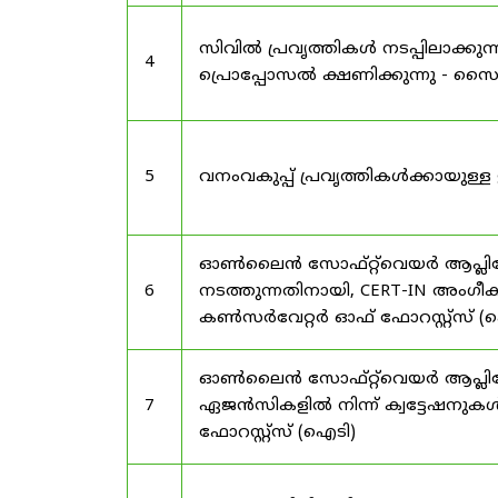
സിവിൽ പ്രവൃത്തികൾ നടപ്പിലാക്
4
പ്രൊപ്പോസൽ ക്ഷണിക്കുന്നു - സൈലന
5
വനംവകുപ്പ് പ്രവൃത്തികൾക്കായു
ഓൺലൈൻ സോഫ്റ്റ്‌വെയർ ആപ്ലിക്കേ
6
നടത്തുന്നതിനായി, CERT-IN അംഗീക
കൺസർവേറ്റർ ഓഫ് ഫോറസ്റ്റ്സ് (ഐ
ഓൺലൈൻ സോഫ്റ്റ്‌വെയർ ആപ്ലിക്ക
7
ഏജൻസികളിൽ നിന്ന് ക്വട്ടേഷനുകൾ
ഫോറസ്റ്റ്സ് (ഐടി)