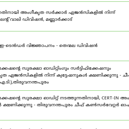
കുന്നതിനായി അംഗീകൃത സർക്കാർ ഏജൻസികളിൽ നിന്ന്
്റ് വാലി ഡിവിഷൻ, മണ്ണാർക്കാട്
ള്ള ഇ-ടെൻഡർ വിജ്ഞാപനം - തെന്മല ഡിവിഷൻ
ഷന്റെ സുരക്ഷാ ഓഡിറ്റിംഗും സർട്ടിഫിക്കേഷനും
ൃത ഏജൻസികളിൽ നിന്ന് ക്വട്ടേഷനുകൾ ക്ഷണിക്കുന്നു - ചീ
.ടി.),തിരുവനന്തപുരം
േഷന്റെ സുരക്ഷാ ഓഡിറ്റ് നടത്തുന്നതിനായി, CERT-IN അ
 ക്ഷണിക്കുന്നു - തിരുവനന്തപുരം ചീഫ് കൺസർവേറ്റർ ഓഫ