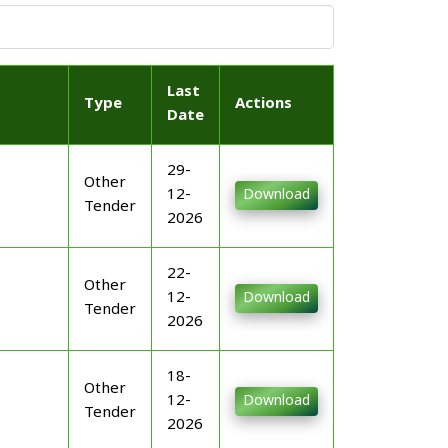
Last
Type
Actions
Date
29-
Other
12-
Download
Tender
2026
22-
Other
12-
Download
Tender
2026
18-
Other
12-
Download
Tender
2026