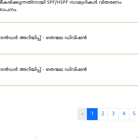
ീകരിക്കുന്നതിനായി SPF/HSPF സാമഗ്രികൾ വിതരണം
്ഞാപനം.
ടെൻഡർ അറിയിപ്പ് - തെന്മല ഡിവിഷൻ
ടെൻഡർ അറിയിപ്പ് - തെന്മല ഡിവിഷൻ
‹
1
2
3
4
5