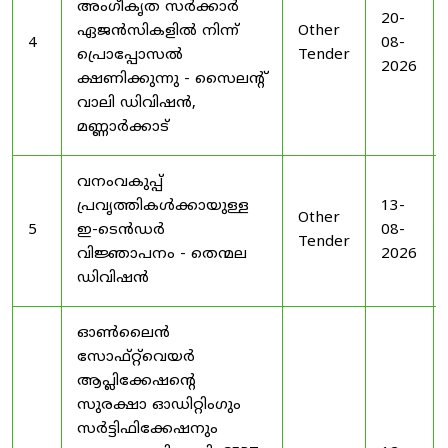
അംഗീകൃത സർക്കാർ
20-
ഏജൻസികളിൽ നിന്ന്
Other
4
08-
പ്രൊപ്പോസൽ
Tender
2026
ക്ഷണിക്കുന്നു - സൈലന്റ്
വാലി ഡിവിഷൻ,
മണ്ണാർക്കാട്
വനംവകുപ്പ്
പ്രവൃത്തികൾക്കായുള്ള
13-
Other
5
ഇ-ടെൻഡർ
08-
Tender
വിജ്ഞാപനം - തെന്മല
2026
ഡിവിഷൻ
ഓൺലൈൻ
സോഫ്റ്റ്‌വെയർ
ആപ്ലിക്കേഷന്റെ
സുരക്ഷാ ഓഡിറ്റിംഗും
സർട്ടിഫിക്കേഷനും