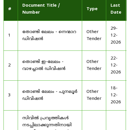
Document Title /
Last
#
Type
Number
Date
29-
തോണ്ടി ലേലം - നെന്മാറ
Other
1
12-
ഡിവിഷൻ
Tender
2026
22-
തൊണ്ടി ഇ-ലേലം -
Other
2
12-
വാഴച്ചാൽ ഡിവിഷൻ
Tender
2026
18-
തൊണ്ടി ലേലം - പുനലൂർ
Other
3
12-
ഡിവിഷൻ
Tender
2026
സിവിൽ പ്രവൃത്തികൾ
നടപ്പിലാക്കുന്നതിനായി