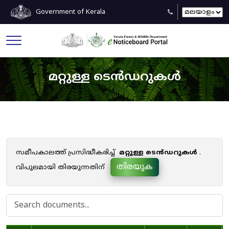
Government of Kerala
മറ്റുള്ള ടെൻഡറുകൾ
സമീപകാലത്ത് പ്രസിദ്ധീകരിച്ച്
മറ്റുള്ള ടെൻഡറുകൾ
.
തിരയുക
വിപുലമായി തിരയുന്നതിന്