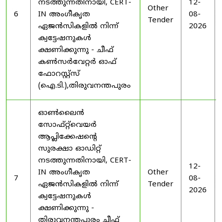
നടത്തുന്നതിനായി, CERT-
12-
Other
6
IN അംഗീകൃത
08-
Tender
ഏജൻസികളിൽ നിന്ന്
2026
ക്വട്ടേഷനുകൾ
ക്ഷണിക്കുന്നു - ചീഫ്
കൺസർവേറ്റർ ഓഫ്
ഫോറസ്റ്റ്സ്
(ഐ.ടി.),തിരുവനന്തപുരം
ഓൺലൈൻ
സോഫ്റ്റ്‌വെയർ
ആപ്ലിക്കേഷന്റെ
സുരക്ഷാ ഓഡിറ്റ്
നടത്തുന്നതിനായി, CERT-
12-
IN അംഗീകൃത
Other
7
08-
ഏജൻസികളിൽ നിന്ന്
Tender
2026
ക്വട്ടേഷനുകൾ
ക്ഷണിക്കുന്നു -
തിരുവനന്തപുരം ചീഫ്