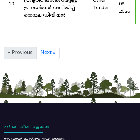
പ്രവൃത്തികൾക്കായുള്ള
Other
10
08-
ഇ-ടെൻഡർ അറിയിപ്പ് -
Tender
2026
തെന്മല ഡിവിഷൻ
« Previous
Next »
മറ്റ് വെബ്സൈറ്റുകൾ
നാഷണൽ പോർട്ടൽ ഓഫ് ഇന്ത്യ