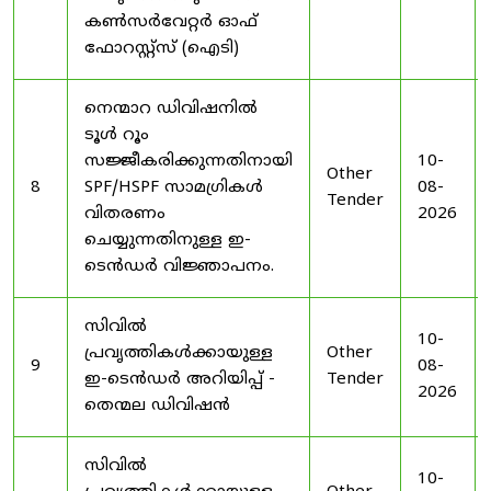
കൺസർവേറ്റർ ഓഫ്
ഫോറസ്റ്റ്സ് (ഐടി)
നെന്മാറ ഡിവിഷനിൽ
ടൂൾ റൂം
സജ്ജീകരിക്കുന്നതിനായി
10-
Other
8
SPF/HSPF സാമഗ്രികൾ
08-
Tender
വിതരണം
2026
ചെയ്യുന്നതിനുള്ള ഇ-
ടെൻഡർ വിജ്ഞാപനം.
സിവിൽ
10-
പ്രവൃത്തികൾക്കായുള്ള
Other
9
08-
ഇ-ടെൻഡർ അറിയിപ്പ് -
Tender
2026
തെന്മല ഡിവിഷൻ
സിവിൽ
10-