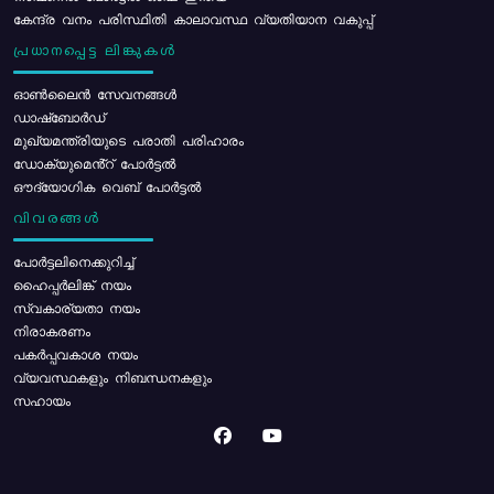
കേന്ദ്ര വനം പരിസ്ഥിതി കാലാവസ്ഥ വ്യതിയാന വകുപ്പ്
പ്രധാനപ്പെട്ട ലിങ്കുകൾ
ഓൺലൈൻ സേവനങ്ങൾ
ഡാഷ്ബോർഡ്
മുഖ്യമന്ത്രിയുടെ പരാതി പരിഹാരം
ഡോക്യുമെൻ്റ് പോർട്ടൽ
ഔദ്യോഗിക വെബ് പോർട്ടൽ
വിവരങ്ങൾ
പോര്‍ട്ടലിനെക്കുറിച്ച്
ഹൈപ്പർലിങ്ക് നയം
സ്വകാര്യതാ നയം
നിരാകരണം
പകർപ്പവകാശ നയം
വ്യവസ്ഥകളും നിബന്ധനകളും
സഹായം