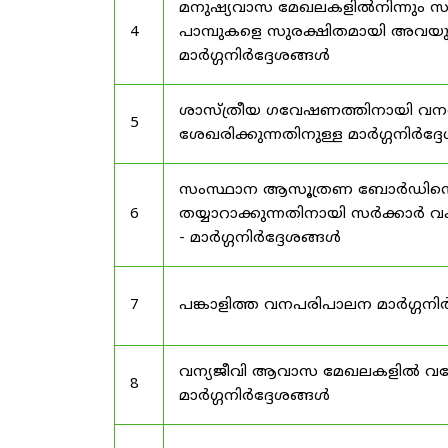
മനുഷ്യവാസ മേഖലകളിൽനിന്നും സർട
4
പാമ്പുകളെ സുരക്ഷിതമായി അവയു
മാർഗ്ഗനിർദ്ദേശങ്ങൾ
ശാസ്ത്രീയ ഗവേഷണത്തിനായി വന
5
ശേഖരിക്കുന്നതിനുള്ള മാർഗ്ഗനിർദ്
സംസ്ഥാന ആസൂത്രണ ബോർഡിൻ്റെ പി
6
തയ്യാറാക്കുന്നതിനായി സർക്കാ
- മാർഗ്ഗനിർദ്ദേശങ്ങൾ
7
പങ്കാളിത്ത വനപരിപാലന മാർഗ്ഗനിർ
വന്യജീവി ആവാസ മേഖലകളിൽ വനേത
8
മാർഗ്ഗനിർദ്ദേശങ്ങൾ