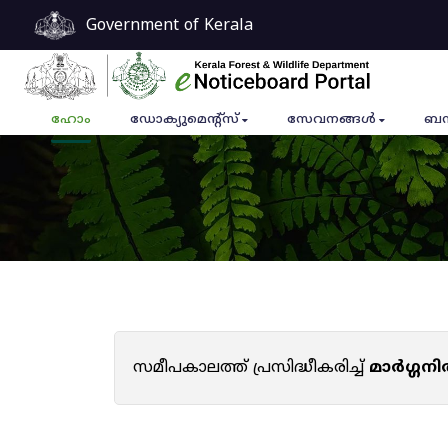
Government of Kerala
ഹോം
ഡോക്യുമെൻ്റ്സ്
സേവനങ്ങൾ
ബന
സമീപകാലത്ത് പ്രസിദ്ധീകരിച്ച്
മാർഗ്ഗനി