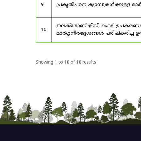
9
പ്രകൃതിപഠന ക്യാമ്പുകൾക്കുള്ള മാർ
ഇലക്‌ട്രോണിക്‌സ്, ഐടി ഉപകരണങ്
10
മാർഗ്ഗനിർദ്ദേശങ്ങൾ പരിഷ്‌കരിച്ച ഉ
Showing
1
to
10
of
18
results