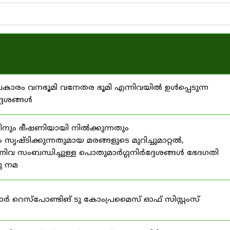
്രകാരം വനഭൂമി വനേതര ഭൂമി എന്നിവയിൽ ഉൾപ്പെടുന്ന
്ദേശങ്ങൾ
ിനും ഭീഷണിയായി നിൽക്കുന്നതും
ൃഷ്ടിക്കുന്നതുമായ മരങ്ങളുടെ മുറിച്ചുമാറ്റൽ,
നിവ സംബന്ധിച്ചുള്ള പൊതുമാർഗ്ഗനിർദ്ദേശങ്ങൾ ഭേദഗതി
നു നമ
ഫോർ റെസ്‌പോണ്ടിങ് ടു കോംപ്രമൈസ് ഓഫ് സിസ്റ്റംസ്