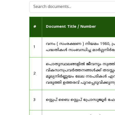
#
Document Title / Number
വനം ( സംരക്ഷണ ) നിയമം 1980, പ
1
പദ്ധതികൾ സംബന്ധിച്ച മാർഗ്ഗനിർദ
പൊതുസ്ഥലങ്ങളിൽ ജീവനും സ്വത്ത
വികസനപ്രവർത്തനങ്ങൾക്ക് തടസ്സം സ
2
മൂല്യനിർണ്ണയം ലേല നടപടികൾ എന്
വരുത്തി ഉത്തരവ് പുറപ്പെടുവിക്കുന്
3
സ്റ്റെപ് ബൈ സ്റ്റെപ് പ്രോസുജൂർ 