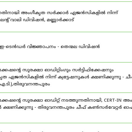
കുന്നതിനായി അംഗീകൃത സർക്കാർ ഏജൻസികളിൽ നിന്ന്
്റ് വാലി ഡിവിഷൻ, മണ്ണാർക്കാട്
ള്ള ഇ-ടെൻഡർ വിജ്ഞാപനം - തെന്മല ഡിവിഷൻ
ഷന്റെ സുരക്ഷാ ഓഡിറ്റിംഗും സർട്ടിഫിക്കേഷനും
ൃത ഏജൻസികളിൽ നിന്ന് ക്വട്ടേഷനുകൾ ക്ഷണിക്കുന്നു - ചീ
.ടി.),തിരുവനന്തപുരം
േഷന്റെ സുരക്ഷാ ഓഡിറ്റ് നടത്തുന്നതിനായി, CERT-IN അ
 ക്ഷണിക്കുന്നു - തിരുവനന്തപുരം ചീഫ് കൺസർവേറ്റർ ഓഫ