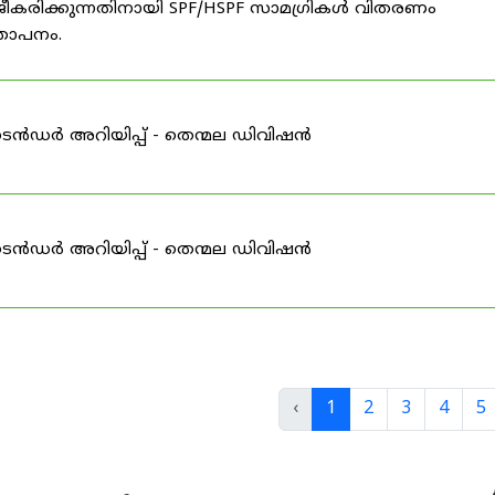
ീകരിക്കുന്നതിനായി SPF/HSPF സാമഗ്രികൾ വിതരണം
്ഞാപനം.
ടെൻഡർ അറിയിപ്പ് - തെന്മല ഡിവിഷൻ
ടെൻഡർ അറിയിപ്പ് - തെന്മല ഡിവിഷൻ
‹
1
2
3
4
5