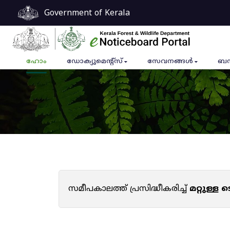
Government of Kerala
ഹോം
ഡോക്യുമെൻ്റ്സ്
സേവനങ്ങൾ
ബന
സമീപകാലത്ത് പ്രസിദ്ധീകരിച്ച്
മറ്റുള്