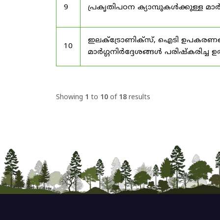
9
പ്രകൃതിപഠന ക്യാമ്പുകൾക്കുള്ള മാർ
ഇലക്‌ട്രോണിക്‌സ്, ഐടി ഉപകരണങ്
10
മാർഗ്ഗനിർദ്ദേശങ്ങൾ പരിഷ്‌കരിച്ച ഉ
Showing
1
to
10
of
18
results