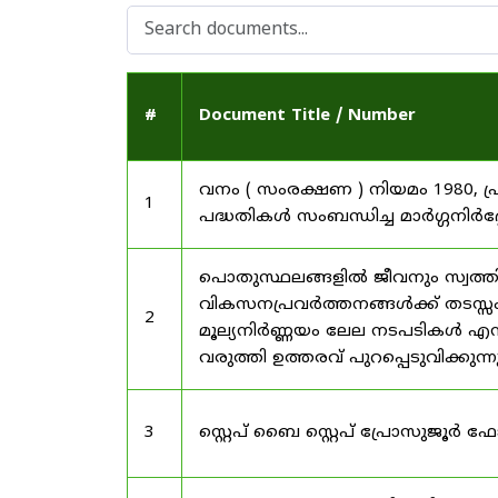
#
Document Title / Number
വനം ( സംരക്ഷണ ) നിയമം 1980, പ
1
പദ്ധതികൾ സംബന്ധിച്ച മാർഗ്ഗനിർദ
പൊതുസ്ഥലങ്ങളിൽ ജീവനും സ്വത്ത
വികസനപ്രവർത്തനങ്ങൾക്ക് തടസ്സം സ
2
മൂല്യനിർണ്ണയം ലേല നടപടികൾ എന്
വരുത്തി ഉത്തരവ് പുറപ്പെടുവിക്കുന്
3
സ്റ്റെപ് ബൈ സ്റ്റെപ് പ്രോസുജൂർ 