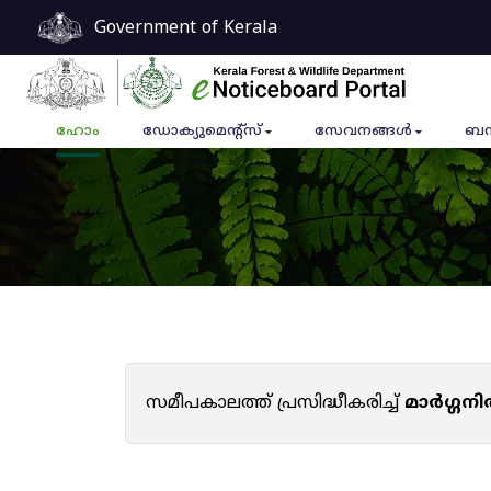
Government of Kerala
ഹോം
ഡോക്യുമെൻ്റ്സ്
സേവനങ്ങൾ
ബന
സമീപകാലത്ത് പ്രസിദ്ധീകരിച്ച്
മാർഗ്ഗനി