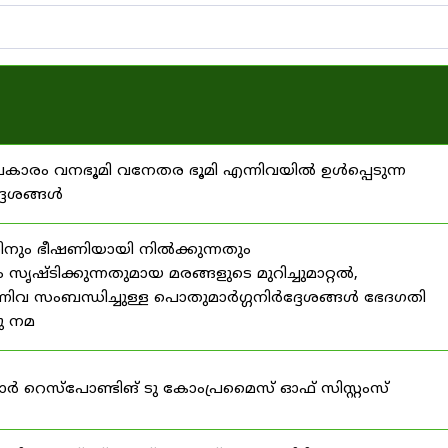
്രകാരം വനഭൂമി വനേതര ഭൂമി എന്നിവയിൽ ഉൾപ്പെടുന്ന
്ദേശങ്ങൾ
ിനും ഭീഷണിയായി നിൽക്കുന്നതും
ൃഷ്ടിക്കുന്നതുമായ മരങ്ങളുടെ മുറിച്ചുമാറ്റൽ,
നിവ സംബന്ധിച്ചുള്ള പൊതുമാർഗ്ഗനിർദ്ദേശങ്ങൾ ഭേദഗതി
നു നമ
ഫോർ റെസ്‌പോണ്ടിങ് ടു കോംപ്രമൈസ് ഓഫ് സിസ്റ്റംസ്