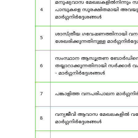
മനുഷ്യവാസ മേഖലകളിൽനിന്നും സർട
4
പാമ്പുകളെ സുരക്ഷിതമായി അവയു
മാർഗ്ഗനിർദ്ദേശങ്ങൾ
ശാസ്ത്രീയ ഗവേഷണത്തിനായി വന
5
ശേഖരിക്കുന്നതിനുള്ള മാർഗ്ഗനിർദ്
സംസ്ഥാന ആസൂത്രണ ബോർഡിൻ്റെ പി
6
തയ്യാറാക്കുന്നതിനായി സർക്കാ
- മാർഗ്ഗനിർദ്ദേശങ്ങൾ
7
പങ്കാളിത്ത വനപരിപാലന മാർഗ്ഗനിർ
വന്യജീവി ആവാസ മേഖലകളിൽ വനേത
8
മാർഗ്ഗനിർദ്ദേശങ്ങൾ