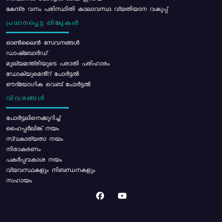
കേന്ദ്ര വനം പരിസ്ഥിതി കാലാവസ്ഥ വ്യതിയാന വകുപ്പ്
പ്രധാനപ്പെട്ട ലിങ്കുകൾ
ഓൺലൈൻ സേവനങ്ങൾ
ഡാഷ്ബോർഡ്
മുഖ്യമന്ത്രിയുടെ പരാതി പരിഹാരം
ഡോക്യുമെൻ്റ് പോർട്ടൽ
ഔദ്യോഗിക വെബ് പോർട്ടൽ
വിവരങ്ങൾ
പോര്‍ട്ടലിനെക്കുറിച്ച്
ഹൈപ്പർലിങ്ക് നയം
സ്വകാര്യതാ നയം
നിരാകരണം
പകർപ്പവകാശ നയം
വ്യവസ്ഥകളും നിബന്ധനകളും
സഹായം