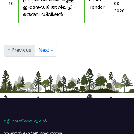
പ്രവൃത്തികൾക്കായുള്ള
Other
10
08-
ഇ-ടെൻഡർ അറിയിപ്പ് -
Tender
2026
തെന്മല ഡിവിഷൻ
« Previous
Next »
മറ്റ് വെബ്സൈറ്റുകൾ
നാഷണൽ പോർട്ടൽ ഓഫ് ഇന്ത്യ