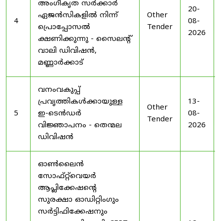
അംഗീകൃത സർക്കാർ
20-
ഏജൻസികളിൽ നിന്ന്
Other
4
08-
പ്രൊപ്പോസൽ
Tender
2026
ക്ഷണിക്കുന്നു - സൈലന്റ്
വാലി ഡിവിഷൻ,
മണ്ണാർക്കാട്
വനംവകുപ്പ്
പ്രവൃത്തികൾക്കായുള്ള
13-
Other
5
ഇ-ടെൻഡർ
08-
Tender
വിജ്ഞാപനം - തെന്മല
2026
ഡിവിഷൻ
ഓൺലൈൻ
സോഫ്റ്റ്‌വെയർ
ആപ്ലിക്കേഷന്റെ
സുരക്ഷാ ഓഡിറ്റിംഗും
സർട്ടിഫിക്കേഷനും