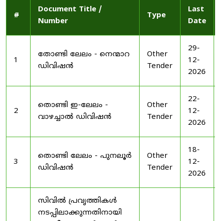
Document Title /
Last
#
Type
Number
Date
29-
തോണ്ടി ലേലം - നെന്മാറ
Other
1
12-
ഡിവിഷൻ
Tender
2026
22-
തൊണ്ടി ഇ-ലേലം -
Other
2
12-
വാഴച്ചാൽ ഡിവിഷൻ
Tender
2026
18-
തൊണ്ടി ലേലം - പുനലൂർ
Other
3
12-
ഡിവിഷൻ
Tender
2026
സിവിൽ പ്രവൃത്തികൾ
നടപ്പിലാക്കുന്നതിനായി