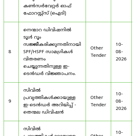
കൺസർവേറ്റർ ഓഫ്
ഫോറസ്റ്റ്സ് (ഐടി)
നെന്മാറ ഡിവിഷനിൽ
ടൂൾ റൂം
സജ്ജീകരിക്കുന്നതിനായി
10-
Other
8
SPF/HSPF സാമഗ്രികൾ
08-
Tender
വിതരണം
2026
ചെയ്യുന്നതിനുള്ള ഇ-
ടെൻഡർ വിജ്ഞാപനം.
സിവിൽ
10-
പ്രവൃത്തികൾക്കായുള്ള
Other
9
08-
ഇ-ടെൻഡർ അറിയിപ്പ് -
Tender
2026
തെന്മല ഡിവിഷൻ
സിവിൽ
10-