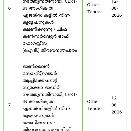
നടത്തുന്നതിനായി, CERT-
12-
Other
6
IN അംഗീകൃത
08-
Tender
ഏജൻസികളിൽ നിന്ന്
2026
ക്വട്ടേഷനുകൾ
ക്ഷണിക്കുന്നു - ചീഫ്
കൺസർവേറ്റർ ഓഫ്
ഫോറസ്റ്റ്സ്
(ഐ.ടി.),തിരുവനന്തപുരം
ഓൺലൈൻ
സോഫ്റ്റ്‌വെയർ
ആപ്ലിക്കേഷന്റെ
സുരക്ഷാ ഓഡിറ്റ്
നടത്തുന്നതിനായി, CERT-
12-
IN അംഗീകൃത
Other
7
08-
ഏജൻസികളിൽ നിന്ന്
Tender
2026
ക്വട്ടേഷനുകൾ
ക്ഷണിക്കുന്നു -
തിരുവനന്തപുരം ചീഫ്