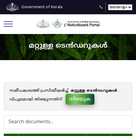
Government of Kerala
മറ്റുള്ള ടെൻഡറുകൾ
സമീപകാലത്ത് പ്രസിദ്ധീകരിച്ച്
മറ്റുള്ള ടെൻഡറുകൾ
.
തിരയുക
വിപുലമായി തിരയുന്നതിന്