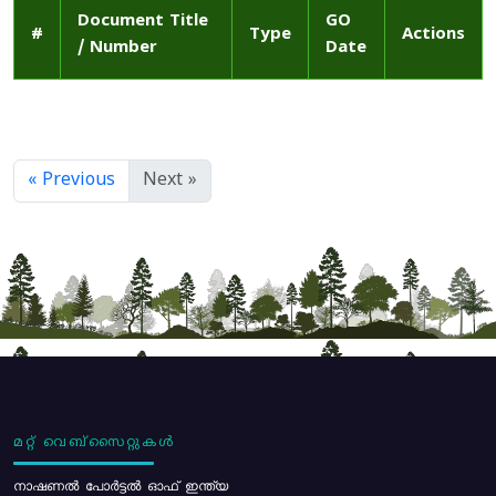
Document Title
GO
#
Type
Actions
/ Number
Date
« Previous
Next »
മറ്റ് വെബ്സൈറ്റുകൾ
നാഷണൽ പോർട്ടൽ ഓഫ് ഇന്ത്യ