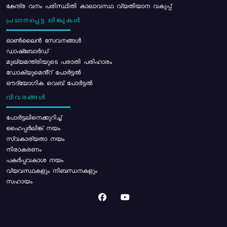
കേന്ദ്ര വനം പരിസ്ഥിതി കാലാവസ്ഥ വ്യതിയാന വകുപ്പ്
പ്രധാനപ്പെട്ട ലിങ്കുകൾ
ഓൺലൈൻ സേവനങ്ങൾ
ഡാഷ്ബോർഡ്
മുഖ്യമന്ത്രിയുടെ പരാതി പരിഹാരം
ഡോക്യുമെൻ്റ് പോർട്ടൽ
ഔദ്യോഗിക വെബ് പോർട്ടൽ
വിവരങ്ങൾ
പോര്‍ട്ടലിനെക്കുറിച്ച്
ഹൈപ്പർലിങ്ക് നയം
സ്വകാര്യതാ നയം
നിരാകരണം
പകർപ്പവകാശ നയം
വ്യവസ്ഥകളും നിബന്ധനകളും
സഹായം