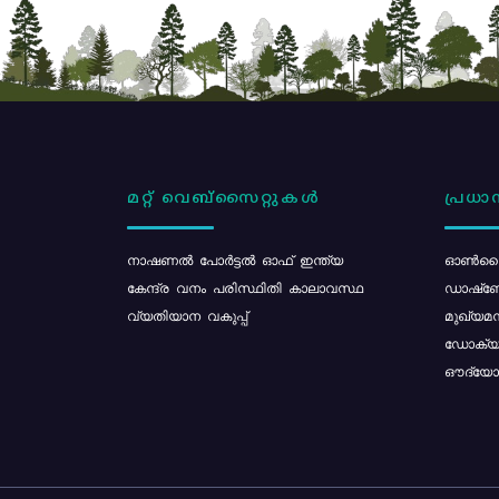
മറ്റ് വെബ്സൈറ്റുകൾ
പ്രധാന
നാഷണൽ പോർട്ടൽ ഓഫ് ഇന്ത്യ
ഓൺലൈ
കേന്ദ്ര വനം പരിസ്ഥിതി കാലാവസ്ഥ
ഡാഷ്ബ
വ്യതിയാന വകുപ്പ്
മുഖ്യമന
ഡോക്യു
ഔദ്യോഗ