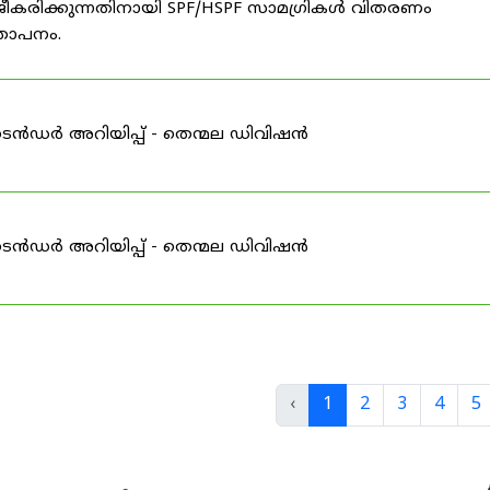
ീകരിക്കുന്നതിനായി SPF/HSPF സാമഗ്രികൾ വിതരണം
്ഞാപനം.
ടെൻഡർ അറിയിപ്പ് - തെന്മല ഡിവിഷൻ
ടെൻഡർ അറിയിപ്പ് - തെന്മല ഡിവിഷൻ
‹
1
2
3
4
5