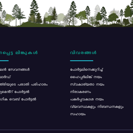
പ്പെട്ട ലിങ്കുകൾ
വിവരങ്ങൾ
ൻ സേവനങ്ങൾ
പോര്‍ട്ടലിനെക്കുറിച്ച്
ോർഡ്
ഹൈപ്പർലിങ്ക് നയം
്ത്രിയുടെ പരാതി പരിഹാരം
സ്വകാര്യതാ നയം
മെൻ്റ് പോർട്ടൽ
നിരാകരണം
ിക വെബ് പോർട്ടൽ
പകർപ്പവകാശ നയം
വ്യവസ്ഥകളും നിബന്ധനകളും
സഹായം