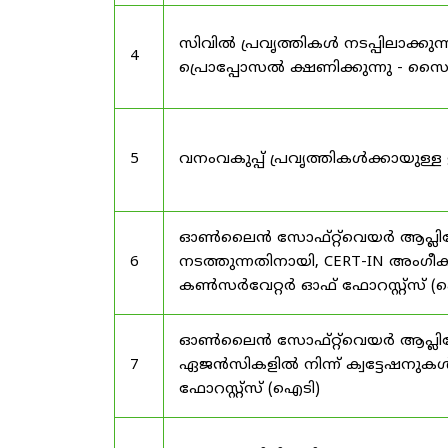
സിവിൽ പ്രവൃത്തികൾ നടപ്പിലാക്
4
പ്രൊപ്പോസൽ ക്ഷണിക്കുന്നു - സൈലന
5
വനംവകുപ്പ് പ്രവൃത്തികൾക്കായു
ഓൺലൈൻ സോഫ്റ്റ്‌വെയർ ആപ്ലിക്കേ
6
നടത്തുന്നതിനായി, CERT-IN അംഗീക
കൺസർവേറ്റർ ഓഫ് ഫോറസ്റ്റ്സ് (ഐ
ഓൺലൈൻ സോഫ്റ്റ്‌വെയർ ആപ്ലിക്ക
7
ഏജൻസികളിൽ നിന്ന് ക്വട്ടേഷനുകൾ
ഫോറസ്റ്റ്സ് (ഐടി)