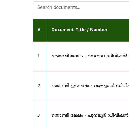
#
Document Title / Number
1
തോണ്ടി ലേലം - നെന്മാറ ഡിവിഷൻ
2
തൊണ്ടി ഇ-ലേലം - വാഴച്ചാൽ ഡിവ
3
തൊണ്ടി ലേലം - പുനലൂർ ഡിവിഷൻ