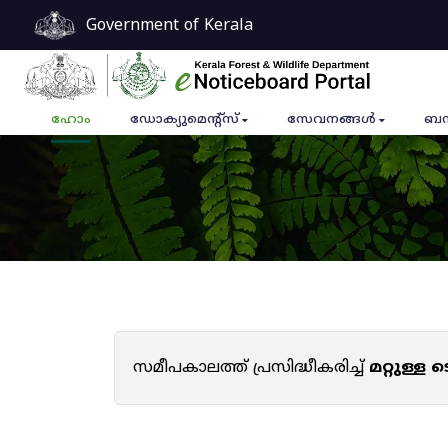
Government of Kerala
ഹോം
ഡോക്യുമെൻ്റ്സ്
സേവനങ്ങൾ
ബന
സമീപകാലത്ത് പ്രസിദ്ധീകരിച്ച്
മറ്റുള്