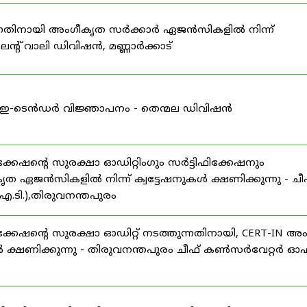
കുന്നതിനായി അംഗീകൃത സർക്കാർ ഏജൻസികളിൽ നിന്ന്
്റ് വാലി ഡിവിഷൻ, മണ്ണാർക്കാട്
ള്ള ഇ-ടെൻഡർ വിജ്ഞാപനം - തെന്മല ഡിവിഷൻ
ഷന്റെ സുരക്ഷാ ഓഡിറ്റിംഗും സർട്ടിഫിക്കേഷനും
ൃത ഏജൻസികളിൽ നിന്ന് ക്വട്ടേഷനുകൾ ക്ഷണിക്കുന്നു - ചീ
.ടി.),തിരുവനന്തപുരം
േഷന്റെ സുരക്ഷാ ഓഡിറ്റ് നടത്തുന്നതിനായി, CERT-IN അ
 ക്ഷണിക്കുന്നു - തിരുവനന്തപുരം ചീഫ് കൺസർവേറ്റർ ഓഫ