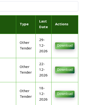
Last
Type
Actions
Date
29-
Other
12-
Download
Tender
2026
22-
Other
12-
Download
Tender
2026
18-
Other
12-
Download
Tender
2026