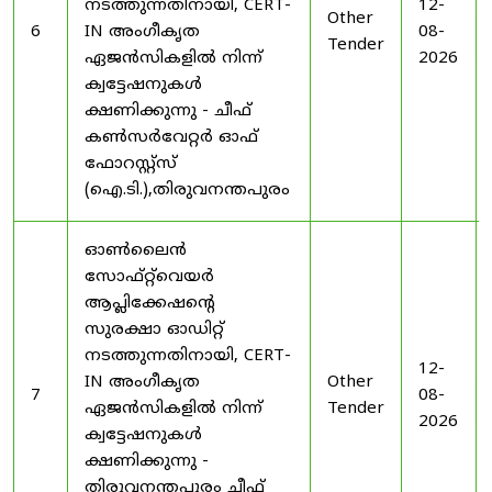
നടത്തുന്നതിനായി, CERT-
12-
Other
6
IN അംഗീകൃത
08-
Tender
ഏജൻസികളിൽ നിന്ന്
2026
ക്വട്ടേഷനുകൾ
ക്ഷണിക്കുന്നു - ചീഫ്
കൺസർവേറ്റർ ഓഫ്
ഫോറസ്റ്റ്സ്
(ഐ.ടി.),തിരുവനന്തപുരം
ഓൺലൈൻ
സോഫ്റ്റ്‌വെയർ
ആപ്ലിക്കേഷന്റെ
സുരക്ഷാ ഓഡിറ്റ്
നടത്തുന്നതിനായി, CERT-
12-
IN അംഗീകൃത
Other
7
08-
ഏജൻസികളിൽ നിന്ന്
Tender
2026
ക്വട്ടേഷനുകൾ
ക്ഷണിക്കുന്നു -
തിരുവനന്തപുരം ചീഫ്