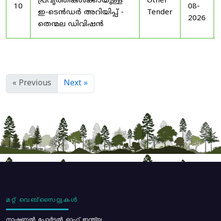
പ്രവൃത്തികൾക്കായുള്ള
Other
10
08-
ഇ-ടെൻഡർ അറിയിപ്പ് -
Tender
2026
തെന്മല ഡിവിഷൻ
« Previous
Next »
മറ്റ് വെബ്സൈറ്റുകൾ
നാഷണൽ പോർട്ടൽ ഓഫ് ഇന്ത്യ