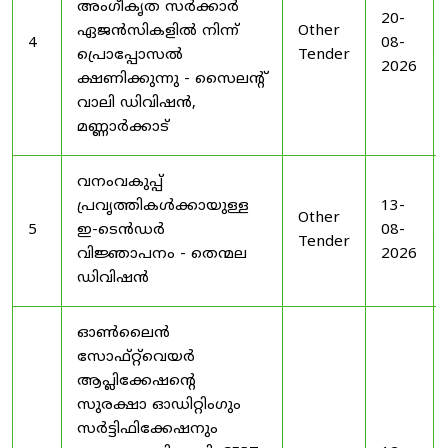
അംഗീകൃത സർക്കാർ
20-
ഏജൻസികളിൽ നിന്ന്
Other
4
08-
പ്രൊപ്പോസൽ
Tender
2026
ക്ഷണിക്കുന്നു - സൈലന്റ്
വാലി ഡിവിഷൻ,
മണ്ണാർക്കാട്
വനംവകുപ്പ്
പ്രവൃത്തികൾക്കായുള്ള
13-
Other
5
ഇ-ടെൻഡർ
08-
Tender
വിജ്ഞാപനം - തെന്മല
2026
ഡിവിഷൻ
ഓൺലൈൻ
സോഫ്റ്റ്‌വെയർ
ആപ്ലിക്കേഷന്റെ
സുരക്ഷാ ഓഡിറ്റിംഗും
സർട്ടിഫിക്കേഷനും