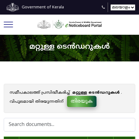
Government of Kerala
മറ്റുള്ള ടെൻഡറുകൾ
സമീപകാലത്ത് പ്രസിദ്ധീകരിച്ച്
മറ്റുള്ള ടെൻഡറുകൾ
.
തിരയുക
വിപുലമായി തിരയുന്നതിന്