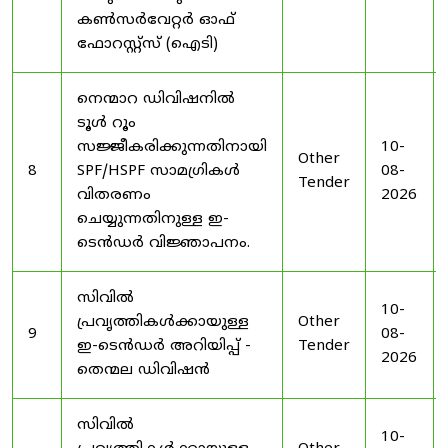
കൺസർവേറ്റർ ഓഫ്
ഫോറസ്റ്റ്സ് (ഐടി)
നെന്മാറ ഡിവിഷനിൽ
ടൂൾ റൂം
സജ്ജീകരിക്കുന്നതിനായി
10-
Other
8
SPF/HSPF സാമഗ്രികൾ
08-
Tender
വിതരണം
2026
ചെയ്യുന്നതിനുള്ള ഇ-
ടെൻഡർ വിജ്ഞാപനം.
സിവിൽ
10-
പ്രവൃത്തികൾക്കായുള്ള
Other
9
08-
ഇ-ടെൻഡർ അറിയിപ്പ് -
Tender
2026
തെന്മല ഡിവിഷൻ
സിവിൽ
10-