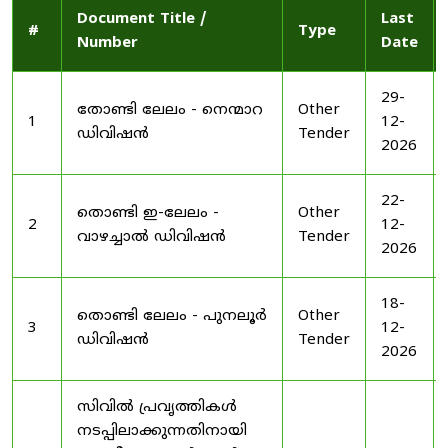
Document Title /
Last
#
Type
Number
Date
29-
തോണ്ടി ലേലം - നെന്മാറ
Other
1
12-
ഡിവിഷൻ
Tender
2026
22-
തൊണ്ടി ഇ-ലേലം -
Other
2
12-
വാഴച്ചാൽ ഡിവിഷൻ
Tender
2026
18-
തൊണ്ടി ലേലം - പുനലൂർ
Other
3
12-
ഡിവിഷൻ
Tender
2026
സിവിൽ പ്രവൃത്തികൾ
നടപ്പിലാക്കുന്നതിനായി