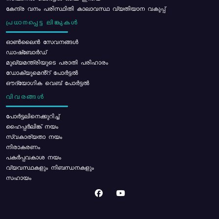
കേന്ദ്ര വനം പരിസ്ഥിതി കാലാവസ്ഥ വ്യതിയാന വകുപ്പ്
പ്രധാനപ്പെട്ട ലിങ്കുകൾ
ഓൺലൈൻ സേവനങ്ങൾ
ഡാഷ്ബോർഡ്
മുഖ്യമന്ത്രിയുടെ പരാതി പരിഹാരം
ഡോക്യുമെൻ്റ് പോർട്ടൽ
ഔദ്യോഗിക വെബ് പോർട്ടൽ
വിവരങ്ങൾ
പോര്‍ട്ടലിനെക്കുറിച്ച്
ഹൈപ്പർലിങ്ക് നയം
സ്വകാര്യതാ നയം
നിരാകരണം
പകർപ്പവകാശ നയം
വ്യവസ്ഥകളും നിബന്ധനകളും
സഹായം