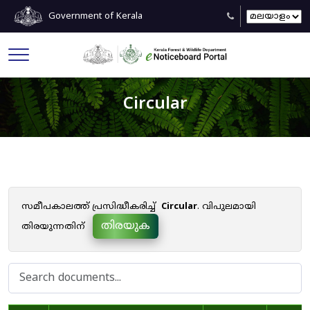
Government of Kerala
Circular
സമീപകാലത്ത് പ്രസിദ്ധീകരിച്ച്
Circular
. വിപുലമായി
തിരയുക
തിരയുന്നതിന്