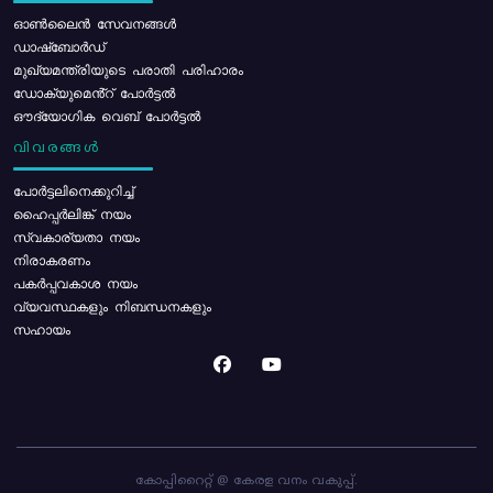
ഓൺലൈൻ സേവനങ്ങൾ
ഡാഷ്ബോർഡ്
മുഖ്യമന്ത്രിയുടെ പരാതി പരിഹാരം
ഡോക്യുമെൻ്റ് പോർട്ടൽ
ഔദ്യോഗിക വെബ് പോർട്ടൽ
വിവരങ്ങൾ
പോര്‍ട്ടലിനെക്കുറിച്ച്
ഹൈപ്പർലിങ്ക് നയം
സ്വകാര്യതാ നയം
നിരാകരണം
പകർപ്പവകാശ നയം
വ്യവസ്ഥകളും നിബന്ധനകളും
സഹായം
കോപ്പിറൈറ്റ് @ കേരള വനം വകുപ്പ്.