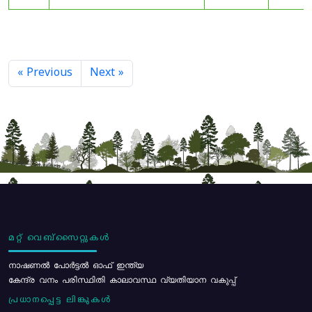
« Previous
Next »
മറ്റ് വെബ്സൈറ്റുകൾ
നാഷണൽ പോർട്ടൽ ഓഫ് ഇന്ത്യ
കേന്ദ്ര വനം പരിസ്ഥിതി കാലാവസ്ഥ വ്യതിയാന വകുപ്പ്
പ്രധാനപ്പെട്ട ലിങ്കുകൾ