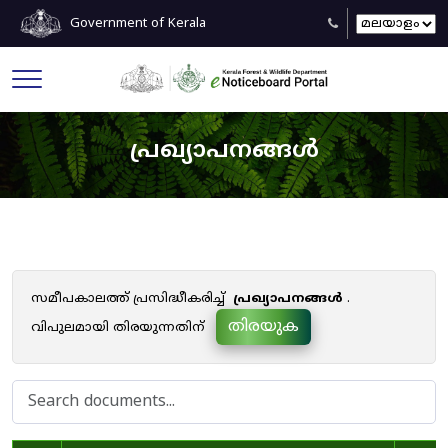
Government of Kerala
പ്രഖ്യാപനങ്ങൾ
സമീപകാലത്ത് പ്രസിദ്ധീകരിച്ച്
പ്രഖ്യാപനങ്ങൾ
.
തിരയുക
വിപുലമായി തിരയുന്നതിന്