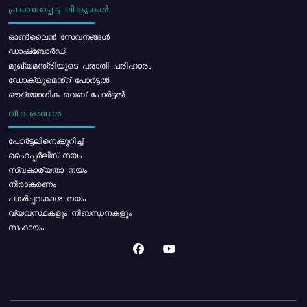
പ്രധാനപ്പെട്ട ലിങ്കുകൾ
ഓൺലൈൻ സേവനങ്ങൾ
ഡാഷ്ബോർഡ്
മുഖ്യമന്ത്രിയുടെ പരാതി പരിഹാരം
ഡോക്യുമെൻ്റ് പോർട്ടൽ
ഔദ്യോഗിക വെബ് പോർട്ടൽ
വിവരങ്ങൾ
പോര്‍ട്ടലിനെക്കുറിച്ച്
ഹൈപ്പർലിങ്ക് നയം
സ്വകാര്യതാ നയം
നിരാകരണം
പകർപ്പവകാശ നയം
വ്യവസ്ഥകളും നിബന്ധനകളും
സഹായം