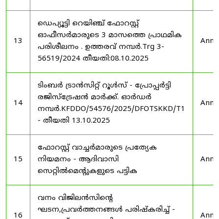
ഡെപ്യൂട്ടി റെയിഞ്ച് ഫോറസ്റ്റ്
ഓഫീസർമാരുടെ 3 മാസത്തെ പ്രാഥമിക
13
Anno
പരിശീലനം . ഉത്തരവ് നമ്പർ.Trg 3-
56519/2024 തീയതി:08.10.2025
ടിംബർ ട്രാൻസിറ്റ് റൂൾസ് - പ്രോപ്പർട്ടി
രജിസ്ട്രേഷൻ മാർക്ക്. ഓർഡർ
14
Anno
നമ്പർ.KFDDO/54576/2025/DFOTSKKD/T1
- തീയതി 13.10.2025
ഫോറസ്റ്റ് വാച്ചർമാരുടെ പ്രത്യേക
15
നിയമനം - ആദിവാസി
Anno
സെറ്റിൽമെന്റുകളുടെ പട്ടിക
വനം വിജിലൻസിന്റെ
ഘടന,പ്രവർത്തനങ്ങൾ പരിഷ്കരിച്ച് -
16
Anno