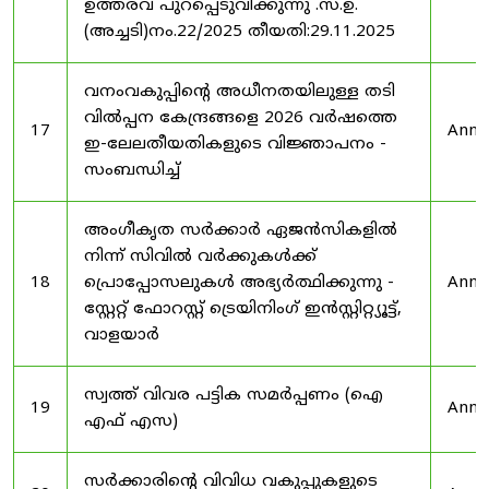
ഉത്തരവ് പുറപ്പെടുവിക്കുന്നു .സ.ഉ.
(അച്ചടി)നം.22/2025 തീയതി:29.11.2025
വനംവകുപ്പിന്റെ അധീനതയിലുള്ള തടി
വിൽപ്പന കേന്ദ്രങ്ങളെ 2026 വർഷത്തെ
17
Anno
ഇ-ലേലതീയതികളുടെ വിജ്ഞാപനം -
സംബന്ധിച്ച്
അംഗീകൃത സർക്കാർ ഏജൻസികളിൽ
നിന്ന് സിവിൽ വർക്കുകൾക്ക്
18
പ്രൊപ്പോസലുകൾ അഭ്യർത്ഥിക്കുന്നു -
Anno
സ്റ്റേറ്റ് ഫോറസ്റ്റ് ട്രെയിനിംഗ് ഇൻസ്റ്റിറ്റ്യൂട്ട്,
വാളയാർ
സ്വത്ത് വിവര പട്ടിക സമർപ്പണം (ഐ
19
Anno
എഫ് എസ)
സർക്കാരിന്റെ വിവിധ വകുപ്പുകളുടെ