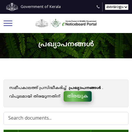
Government of Kerala
പ്രഖ്യാപനങ്ങൾ
സമീപകാലത്ത് പ്രസിദ്ധീകരിച്ച്
പ്രഖ്യാപനങ്ങൾ
.
തിരയുക
വിപുലമായി തിരയുന്നതിന്