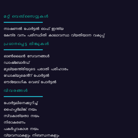
മറ്റ് വെബ്സൈറ്റുകൾ
നാഷണൽ പോർട്ടൽ ഓഫ് ഇന്ത്യ
കേന്ദ്ര വനം പരിസ്ഥിതി കാലാവസ്ഥ വ്യതിയാന വകുപ്പ്
പ്രധാനപ്പെട്ട ലിങ്കുകൾ
ഓൺലൈൻ സേവനങ്ങൾ
ഡാഷ്ബോർഡ്
മുഖ്യമന്ത്രിയുടെ പരാതി പരിഹാരം
ഡോക്യുമെൻ്റ് പോർട്ടൽ
ഔദ്യോഗിക വെബ് പോർട്ടൽ
വിവരങ്ങൾ
പോര്‍ട്ടലിനെക്കുറിച്ച്
ഹൈപ്പർലിങ്ക് നയം
സ്വകാര്യതാ നയം
നിരാകരണം
പകർപ്പവകാശ നയം
വ്യവസ്ഥകളും നിബന്ധനകളും