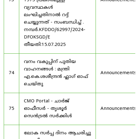
73
1975 പ്രകാരമുള്ള
Announcements
വ്യവസ്ഥകൾ
ലംഘിച്ചതിനാൽ റദ്ദ്
ചെയ്യുന്നത് - സംബന്ധിച്ച് .
നമ്പർ.KFDDO/62997/2024-
DFOKSGD/E
തീയതി:15.07.2025
വനം വകുപ്പിന് പുതിയ
വാഹനങ്ങൾ : മന്ത്രി
74
Announcements
എ.കെ.ശശീന്ദ്രൻ ഫ്ലാഗ് ഓഫ്
ചെയ്തു
CMO Portal - ചാർജ്
75
ഓഫീസർ - തൃശൂർ
Announcements
സെൻട്രൽ സർക്കിൾ
ലോക സർപ്പ ദിനം ആചരിച്ചു