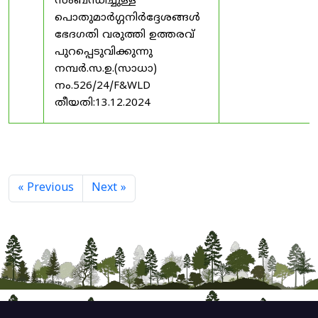
സംബന്ധിച്ചുള്ള
പൊതുമാർഗ്ഗനിർദ്ദേശങ്ങൾ
ഭേദഗതി വരുത്തി ഉത്തരവ്
പുറപ്പെടുവിക്കുന്നു
നമ്പർ.സ.ഉ.(സാധാ)
നം.526/24/F&WLD
തീയതി:13.12.2024
« Previous
Next »