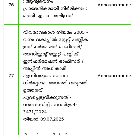
: ആന്റിവെനം
76
Announcements
പ്രാദേശികമായി നിർമിക്കും :
മന്ത്രി എ.കെ.ശശീന്ദ്രൻ
വിവരാവകാശ നിയമം 2005 -
വനം വകുപ്പിൽ സ്റ്റേറ്റ് പബ്ലിക്
ഇൻഫർമേഷൻ ഓഫീസർ/
അസിസ്റ്റന്റ് സ്റ്റേറ്റ് പബ്ലിക്
ഇൻഫർമേഷൻ ഓഫീസർ /
അപ്പീൽ അധികാരി
77
എന്നിവരുടെ സ്ഥാന
Announcements
നിർദ്ദേശം -ഭേദഗതി വരുത്തി
ഉത്തരവ്
പുറപ്പെടുവിക്കുന്നത് -
സംബന്ധിച്ച് . നമ്പർ.ഇ4-
3471/2024
തീയതി:09.07.2025