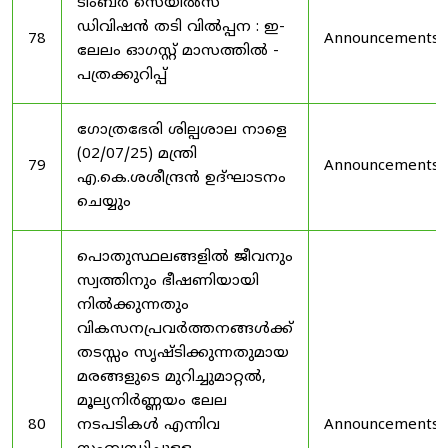
ടിംബർ സെയിൽസ്
ഡിവിഷൻ തടി വിൽപ്പന : ഇ-
78
Announcements
ലേലം ഓഗസ്റ്റ് മാസത്തിൽ -
പത്രക്കുറിപ്പ്
ഗോത്രഭേരി ശില്പശാല നാളെ
(02/07/25) മന്ത്രി
79
Announcements
എ.കെ.ശശീന്ദ്രൻ ഉദ്‌ഘാടനം
ചെയ്യും
പൊതുസ്ഥലങ്ങളിൽ ജീവനും
സ്വത്തിനും ഭീഷണിയായി
നിൽക്കുന്നതും
വികസനപ്രവർത്തനങ്ങൾക്ക്
തടസ്സം സൃഷ്ടിക്കുന്നതുമായ
മരങ്ങളുടെ മുറിച്ചുമാറ്റൽ,
മൂല്യനിർണ്ണയം ലേല
80
നടപടികൾ എന്നിവ
Announcements