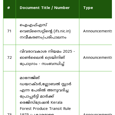
#
Document Title / Number
Type
ഐഎഫ്എസ്
71
വെബ്‌സൈറ്റിന്റെ (ifs.nic.in)
Announcements
നവീകരണം/പരിപാലനം
വിവരാവകാശ നിയമം 2025 -
72
ഓൺലൈൻ ട്രെയിനിങ്
Announcements
പ്രോഗ്രാം - സംബന്ധിച്ച്
മാനേജിങ്
ഡയറക്ടർ,ഗ്ലോബൽ സ്റ്റാർ
എന്ന പേരിൽ അനുവദിച്ച
പ്രോപ്പർട്ടി മാർക്ക്
രെജിസ്ട്രേഷൻ Kerala
Forest Produce Transit Rule