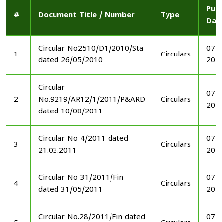
Publ
#
Document Title / Number
Type
Dat
Circular No2510/D1/2010/Sta
07-1
1
Circulars
dated 26/05/2010
202
Circular
07-1
2
No.9219/AR12/1/2011/P&ARD
Circulars
202
dated 10/08/2011
Circular No 4/2011 dated
07-1
3
Circulars
21.03.2011
202
Circular No 31/2011/Fin
07-1
4
Circulars
dated 31/05/2011
202
Circular No.28/2011/Fin dated
07-1