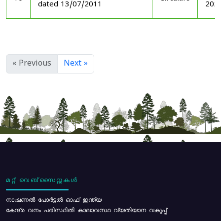
dated 13/07/2011
202
« Previous
Next »
മറ്റ് വെബ്സൈറ്റുകൾ
നാഷണൽ പോർട്ടൽ ഓഫ് ഇന്ത്യ
കേന്ദ്ര വനം പരിസ്ഥിതി കാലാവസ്ഥ വ്യതിയാന വകുപ്പ്