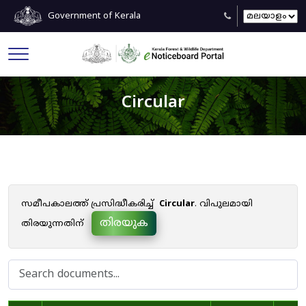
Government of Kerala
Circular
സമീപകാലത്ത് പ്രസിദ്ധീകരിച്ച്
Circular
. വിപുലമായി
തിരയുക
തിരയുന്നതിന്