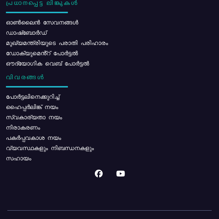
പ്രധാനപ്പെട്ട ലിങ്കുകൾ
ഓൺലൈൻ സേവനങ്ങൾ
ഡാഷ്ബോർഡ്
മുഖ്യമന്ത്രിയുടെ പരാതി പരിഹാരം
ഡോക്യുമെൻ്റ് പോർട്ടൽ
ഔദ്യോഗിക വെബ് പോർട്ടൽ
വിവരങ്ങൾ
പോര്‍ട്ടലിനെക്കുറിച്ച്
ഹൈപ്പർലിങ്ക് നയം
സ്വകാര്യതാ നയം
നിരാകരണം
പകർപ്പവകാശ നയം
വ്യവസ്ഥകളും നിബന്ധനകളും
സഹായം