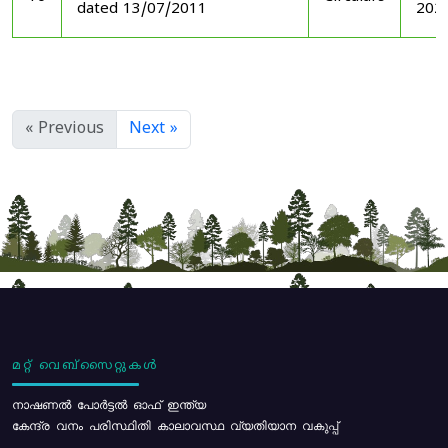
dated 13/07/2011
202
« Previous
Next »
മറ്റ് വെബ്സൈറ്റുകൾ
നാഷണൽ പോർട്ടൽ ഓഫ് ഇന്ത്യ
കേന്ദ്ര വനം പരിസ്ഥിതി കാലാവസ്ഥ വ്യതിയാന വകുപ്പ്