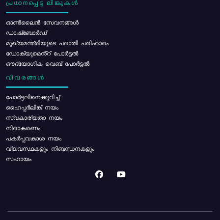
പ്രധാനപ്പെട്ട ലിങ്കുകൾ
ഓൺലൈൻ സേവനങ്ങൾ
ഡാഷ്ബോർഡ്
മുഖ്യമന്ത്രിയുടെ പരാതി പരിഹാരം
ഡോക്യുമെൻ്റ് പോർട്ടൽ
ഔദ്യോഗിക വെബ് പോർട്ടൽ
വിവരങ്ങൾ
പോര്‍ട്ടലിനെക്കുറിച്ച്
ഹൈപ്പർലിങ്ക് നയം
സ്വകാര്യതാ നയം
നിരാകരണം
പകർപ്പവകാശ നയം
വ്യവസ്ഥകളും നിബന്ധനകളും
സഹായം