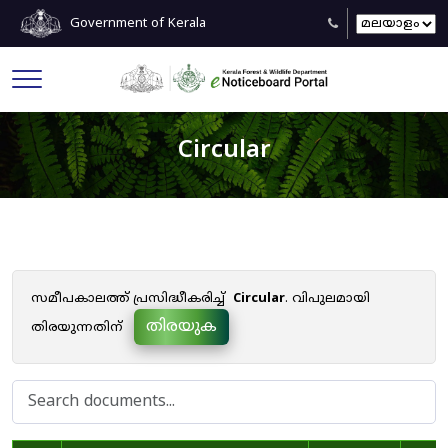
Government of Kerala
Circular
സമീപകാലത്ത് പ്രസിദ്ധീകരിച്ച്
Circular
. വിപുലമായി
തിരയുക
തിരയുന്നതിന്