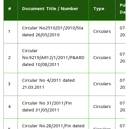
Publ
#
Document Title / Number
Type
Dat
Circular No2510/D1/2010/Sta
07-1
1
Circulars
dated 26/05/2010
202
Circular
07-1
2
No.9219/AR12/1/2011/P&ARD
Circulars
202
dated 10/08/2011
Circular No 4/2011 dated
07-1
3
Circulars
21.03.2011
202
Circular No 31/2011/Fin
07-1
4
Circulars
dated 31/05/2011
202
Circular No.28/2011/Fin dated
07-1