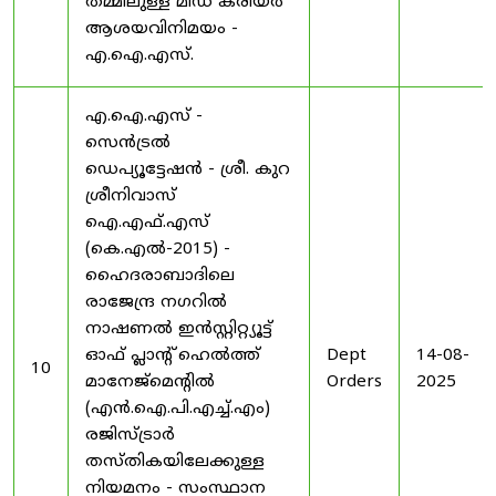
തമ്മിലുള്ള മിഡ് കരിയർ
ആശയവിനിമയം -
എ.ഐ.എസ്.
എ.ഐ.എസ് -
സെൻട്രൽ
ഡെപ്യൂട്ടേഷൻ - ശ്രീ. കുറ
ശ്രീനിവാസ്
ഐ.എഫ്.എസ്
(കെ.എൽ-2015) -
ഹൈദരാബാദിലെ
രാജേന്ദ്ര നഗറിൽ
നാഷണൽ ഇൻസ്റ്റിറ്റ്യൂട്ട്
ഓഫ് പ്ലാന്റ് ഹെൽത്ത്
Dept
14-08-
10
മാനേജ്‌മെന്റിൽ
Orders
2025
(എൻ.ഐ.പി.എച്ച്.എം)
രജിസ്ട്രാർ
തസ്തികയിലേക്കുള്ള
നിയമനം - സംസ്ഥാന