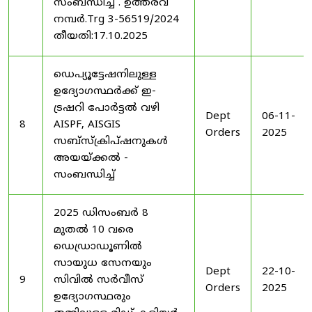
സംബന്ധിച്ച് . ഉത്തരവ്
നമ്പർ.Trg 3-56519/2024
തീയതി:17.10.2025
ഡെപ്യൂട്ടേഷനിലുള്ള
ഉദ്യോഗസ്ഥർക്ക് ഇ-
ട്രഷറി പോർട്ടൽ വഴി
Dept
06-11-
8
AISPF, AISGIS
Orders
2025
സബ്‌സ്‌ക്രിപ്‌ഷനുകൾ
അയയ്ക്കൽ -
സംബന്ധിച്ച്
2025 ഡിസംബർ 8
മുതൽ 10 വരെ
ഡെഡ്രാഡൂണിൽ
സായുധ സേനയും
Dept
22-10-
9
സിവിൽ സർവീസ്
Orders
2025
ഉദ്യോഗസ്ഥരും