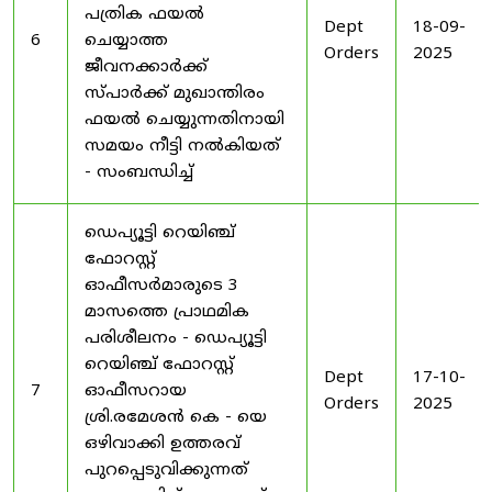
പത്രിക ഫയൽ
Dept
18-09-
6
ചെയ്യാത്ത
Orders
2025
ജീവനക്കാർക്ക്
സ്പാർക്ക് മുഖാന്തിരം
ഫയൽ ചെയ്യുന്നതിനായി
സമയം നീട്ടി നൽകിയത്
- സംബന്ധിച്ച്
ഡെപ്യൂട്ടി റെയിഞ്ച്
ഫോറസ്റ്റ്
ഓഫീസർമാരുടെ 3
മാസത്തെ പ്രാഥമിക
പരിശീലനം - ഡെപ്യൂട്ടി
റെയിഞ്ച് ഫോറസ്റ്റ്
Dept
17-10-
7
ഓഫീസറായ
Orders
2025
ശ്രി.രമേശൻ കെ - യെ
ഒഴിവാക്കി ഉത്തരവ്
പുറപ്പെടുവിക്കുന്നത്