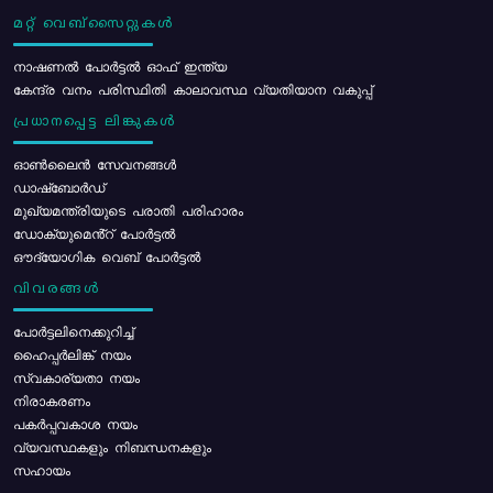
മറ്റ് വെബ്സൈറ്റുകൾ
നാഷണൽ പോർട്ടൽ ഓഫ് ഇന്ത്യ
കേന്ദ്ര വനം പരിസ്ഥിതി കാലാവസ്ഥ വ്യതിയാന വകുപ്പ്
പ്രധാനപ്പെട്ട ലിങ്കുകൾ
ഓൺലൈൻ സേവനങ്ങൾ
ഡാഷ്ബോർഡ്
മുഖ്യമന്ത്രിയുടെ പരാതി പരിഹാരം
ഡോക്യുമെൻ്റ് പോർട്ടൽ
ഔദ്യോഗിക വെബ് പോർട്ടൽ
വിവരങ്ങൾ
പോര്‍ട്ടലിനെക്കുറിച്ച്
ഹൈപ്പർലിങ്ക് നയം
സ്വകാര്യതാ നയം
നിരാകരണം
പകർപ്പവകാശ നയം
വ്യവസ്ഥകളും നിബന്ധനകളും
സഹായം