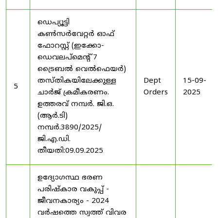
ഡെപ്യൂട്ടി
കൺസർവേറ്റർ ഓഫ്
ഫോറസ്റ്റ് (ഇക്കോ-
ഡെവലപ്മെന്റ് 7
ട്രൈബൽ വെൽഫെയർ)
തസ്തികയിലേക്കുള്ള
Dept
15-09-
5
ചാർജ് ക്രമീകരണം.
Orders
2025
ഉത്തരവ് നമ്പർ. ജി.ഒ.
(ആർ.ടി)
നമ്പർ.3890/2025/
ജി.എ.ഡി.
തീയതി:09.09.2025
ഉദ്യോഗസ്ഥ ഭരണ
പരിഷ്കാര വകുപ്പ് -
ജീവനകാര്യം - 2024
വർഷത്തെ സ്വത്ത് വിവര