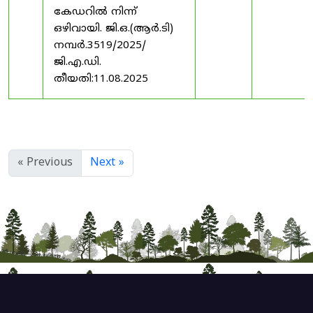
കേഡറിൽ നിന്ന്
ഒഴിവായി. ജി.ഒ.(ആർ.ടി)
നമ്പർ.3519/2025/
ജി.എ.ഡി.
തീയതി:11.08.2025
« Previous
Next »