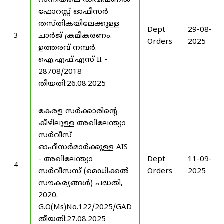
റാന്നിയിലെ ഡിവിഷണൽ
ഫോറസ്റ്റ് ഓഫീസർ
തസ്തികയിലേക്കുള്ള
Dept
29-08-
3
ചാർജ് ക്രമീകരണം.
Orders
2025
ഉത്തരവ് നമ്പർ.
ഐ.എഫ്.എസ് II -
28708/2018
തീയതി:26.08.2025
കേരള സർക്കാരിന്റെ
കീഴിലുള്ള അഖിലേന്ത്യാ
സർവീസ്
ഓഫീസർമാർക്കുള്ള AIS
- അഖിലേന്ത്യാ
Dept
11-09-
4
സർവീസസ് (മെഡിക്കൽ
Orders
2025
സൗകര്യങ്ങൾ) പദ്ധതി,
2020.
G.O(Ms)No.122/2025/GAD
തീയതി:27.08.2025