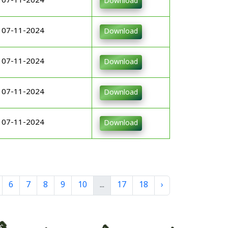
07-11-2024
Download
07-11-2024
Download
07-11-2024
Download
07-11-2024
Download
07-11-2024
Download
6
7
8
9
10
...
17
18
›