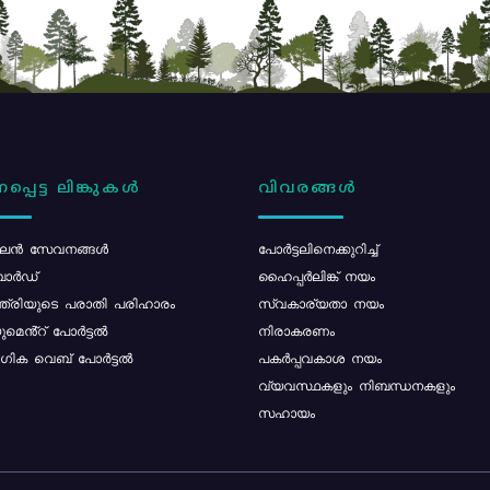
പ്പെട്ട ലിങ്കുകൾ
വിവരങ്ങൾ
ൻ സേവനങ്ങൾ
പോര്‍ട്ടലിനെക്കുറിച്ച്
ോർഡ്
ഹൈപ്പർലിങ്ക് നയം
്ത്രിയുടെ പരാതി പരിഹാരം
സ്വകാര്യതാ നയം
മെൻ്റ് പോർട്ടൽ
നിരാകരണം
ിക വെബ് പോർട്ടൽ
പകർപ്പവകാശ നയം
വ്യവസ്ഥകളും നിബന്ധനകളും
സഹായം