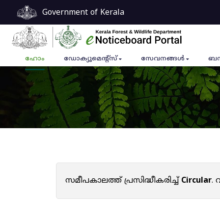
Government of Kerala
ഹോം
ഡോക്യുമെൻ്റ്സ്
സേവനങ്ങൾ
ബന
സമീപകാലത്ത് പ്രസിദ്ധീകരിച്ച്
Circular
.