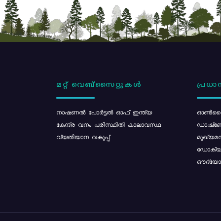
മറ്റ് വെബ്സൈറ്റുകൾ
പ്രധാന
നാഷണൽ പോർട്ടൽ ഓഫ് ഇന്ത്യ
ഓൺലൈ
കേന്ദ്ര വനം പരിസ്ഥിതി കാലാവസ്ഥ
ഡാഷ്ബ
വ്യതിയാന വകുപ്പ്
മുഖ്യമന
ഡോക്യു
ഔദ്യോഗ