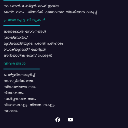
നാഷണൽ പോർട്ടൽ ഓഫ് ഇന്ത്യ
കേന്ദ്ര വനം പരിസ്ഥിതി കാലാവസ്ഥ വ്യതിയാന വകുപ്പ്
പ്രധാനപ്പെട്ട ലിങ്കുകൾ
ഓൺലൈൻ സേവനങ്ങൾ
ഡാഷ്ബോർഡ്
മുഖ്യമന്ത്രിയുടെ പരാതി പരിഹാരം
ഡോക്യുമെൻ്റ് പോർട്ടൽ
ഔദ്യോഗിക വെബ് പോർട്ടൽ
വിവരങ്ങൾ
പോര്‍ട്ടലിനെക്കുറിച്ച്
ഹൈപ്പർലിങ്ക് നയം
സ്വകാര്യതാ നയം
നിരാകരണം
പകർപ്പവകാശ നയം
വ്യവസ്ഥകളും നിബന്ധനകളും
സഹായം