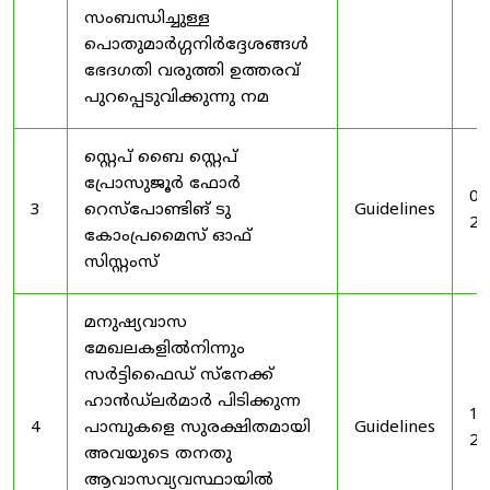
സംബന്ധിച്ചുള്ള
പൊതുമാർഗ്ഗനിർദ്ദേശങ്ങൾ
ഭേദഗതി വരുത്തി ഉത്തരവ്
പുറപ്പെടുവിക്കുന്നു നമ
സ്റ്റെപ് ബൈ സ്റ്റെപ്
പ്രോസുജൂർ ഫോർ
03
3
റെസ്‌പോണ്ടിങ് ടു
Guidelines
20
കോംപ്രമൈസ് ഓഫ്
സിസ്റ്റംസ്
മനുഷ്യവാസ
മേഖലകളിൽനിന്നും
സർട്ടിഫൈഡ് സ്നേക്ക്
ഹാൻഡ്‌ലർമാർ പിടിക്കുന്ന
19
4
പാമ്പുകളെ സുരക്ഷിതമായി
Guidelines
20
അവയുടെ തനതു
ആവാസവ്യവസ്ഥായിൽ