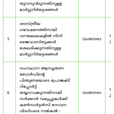
തുറന്നുവിടുന്നതിനുള്ള
മാർഗ്ഗനിർദ്ദേശങ്ങൾ
ശാസ്ത്രീയ
ഗവേഷണത്തിനായി
വനമേഖലകളിൽ നിന്ന്
19
5
Guidelines
ജൈവവസ്തുക്കൾ
20
ശേഖരിക്കുന്നതിനുള്ള
മാർഗ്ഗനിർദ്ദേശങ്ങൾ
സംസ്ഥാന ആസൂത്രണ
ബോർഡിൻ്റെ
പിന്തുണയോടെ പ്രോജക്ട്
റിപ്പോർട്ട്
19
6
തയ്യാറാക്കുന്നതിനായി
Guidelines
20
സർക്കാർ വകുപ്പുകൾക്ക്
കൺസൾട്ടൻസി സേവന
വിദഗ്ധരെ നൽകൽ -