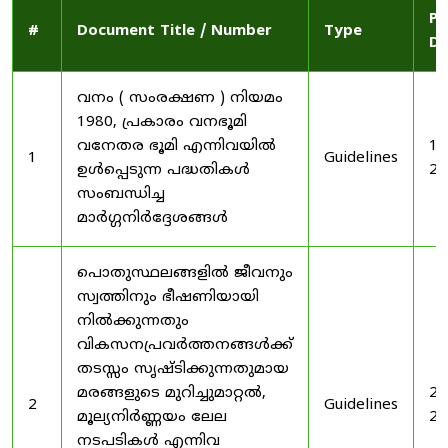
Pu
#
Document Title / Number
Type
Da
വനം ( സംരക്ഷണ ) നിയമം
1980, പ്രകാരം വനഭൂമി
വനേതര ഭൂമി എന്നിവയിൽ
19
1
Guidelines
ഉൾപ്പെടുന്ന പദ്ധതികൾ
20
സംബന്ധിച്ച
മാർഗ്ഗനിർദ്ദേശങ്ങൾ
പൊതുസ്ഥലങ്ങളിൽ ജീവനും
സ്വത്തിനും ഭീഷണിയായി
നിൽക്കുന്നതും
വികസനപ്രവർത്തനങ്ങൾക്ക്
തടസ്സം സൃഷ്ടിക്കുന്നതുമായ
മരങ്ങളുടെ മുറിച്ചുമാറ്റൽ,
20
2
Guidelines
മൂല്യനിർണ്ണയം ലേല
20
നടപടികൾ എന്നിവ