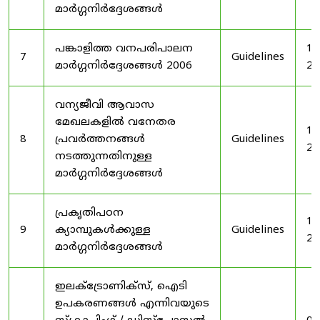
മാർഗ്ഗനിർദ്ദേശങ്ങൾ
പങ്കാളിത്ത വനപരിപാലന
19
7
Guidelines
മാർഗ്ഗനിർദ്ദേശങ്ങൾ 2006
20
വന്യജീവി ആവാസ
മേഖലകളിൽ വനേതര
19
8
പ്രവർത്തനങ്ങൾ
Guidelines
20
നടത്തുന്നതിനുള്ള
മാർഗ്ഗനിർദ്ദേശങ്ങൾ
പ്രകൃതിപഠന
19
9
ക്യാമ്പുകൾക്കുള്ള
Guidelines
20
മാർഗ്ഗനിർദ്ദേശങ്ങൾ
ഇലക്‌ട്രോണിക്‌സ്, ഐടി
ഉപകരണങ്ങൾ എന്നിവയുടെ